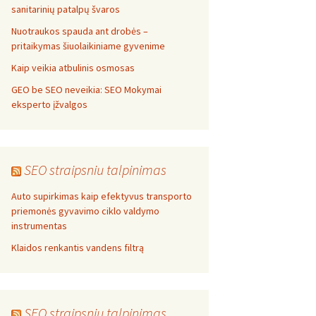
sanitarinių patalpų švaros
Nuotraukos spauda ant drobės –
pritaikymas šiuolaikiniame gyvenime
Kaip veikia atbulinis osmosas
GEO be SEO neveikia: SEO Mokymai
eksperto įžvalgos
SEO straipsniu talpinimas
Auto supirkimas kaip efektyvus transporto
priemonės gyvavimo ciklo valdymo
instrumentas
Klaidos renkantis vandens filtrą
SEO straipsniu talpinimas