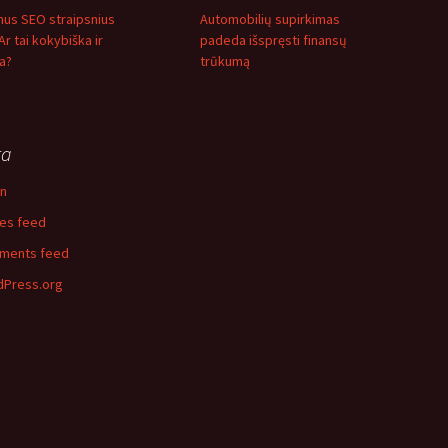
mus SEO straipsnius
Automobilių supirkimas
 Ar tai kokybiška ir
padeda išspręsti finansų
a?
trūkumą
ta
in
ies feed
ments feed
Press.org