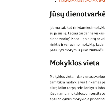
Elektromobiliu krovimo sto
Jūsų dienotvark
Įdomu tai, kad rinkdamiesi mokyklą,
su ja susiję, tačiau tai dar ne viskas
dienotvarkę? Kada – po pietų ar vak
rinktis ir vairavimo mokyklą, kadan
pasiūlyti mokymus jums tinkančiu
Mokyklos vieta
Mokyklos vieta – dar vienas svarbus 
tam tikra mokykla yra tinkamas pas
tikrą laiko tarpą teks lankytis laba
jūsų namų, mokyklos, universiteto a
apsilankymus mokykloje priderinti 