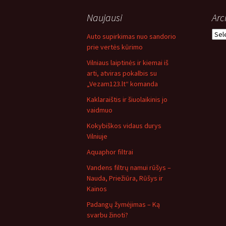
Naujausi
Arc
Arch
Auto supirkimas nuo sandorio
prie vertės kūrimo
Vilniaus laiptinės ir kiemai iš
arti, atviras pokalbis su
„Vezam123.lt“ komanda
Kaklaraištis ir šiuolaikinis jo
vaidmuo
Kokybiškos vidaus durys
Vilniuje
Aquaphor filtrai
Vandens filtrų namui rūšys –
Nauda, Priežiūra, Rūšys ir
Kainos
Padangų žymėjimas – Ką
svarbu žinoti?