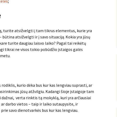
teles
;
ė
 turite atsižvelgti į tam tikrus elementus, kurie yra
 – būtina atsižvelgti ir į savo situaciją. Kokia yra jūsų
are turite daugiau laisvo laiko? Pagal tai reikėtų
gi tikrai ne visos tokio pobūdžio įstaigos galės
 metu.
rodiklis, kurio dėka bus kur kas lengviau suprasti, ar
irinkimas jūsų atžvilgiu. Kadangi šioje įstaigoje tam
i dažnai, verta rinktis tą mokyklą, kuri yra arčiausiai
r darbo vietos – taip ir laiko sutaupysite, ir
prie savo dienotvarkės bus kur kas lengviau.