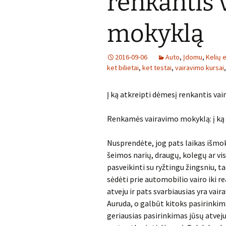
renkantis 
mokyklą
2016-09-06
Auto
,
Įdomu
,
Kelių 
ket bilietai
,
ket testai
,
vairavimo kursai
Į ką atkreipti dėmesį renkantis va
Renkamės vairavimo mokyklą: į ką a
Nusprendėte, jog pats laikas išmo
šeimos narių, draugų, kolegų ar vi
pasveikinti su ryžtingu žingsniu, ta
sėdėti prie automobilio vairo iki re
atveju ir pats svarbiausias yra va
Auruda, o galbūt kitoks pasirinkim
geriausias pasirinkimas jūsų atveju?