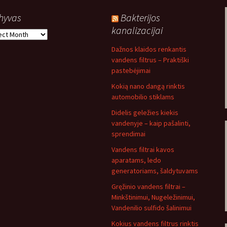
hyvas
Bakterijos
kanalizacijai
yvas
Dažnos klaidos renkantis
vandens filtrus – Praktiški
pastebėjimai
Kokią nano dangą rinktis
automobilio stiklams
Didelis geležies kiekis
vandenyje – kaip pašalinti,
sprendimai
Vandens filtrai kavos
aparatams, ledo
generatoriams, šaldytuvams
Gręžinio vandens filtrai –
Minkštinimui, Nugeležinimui,
Vandenilio sulfido šalinimui
Kokius vandens filtrus rinktis