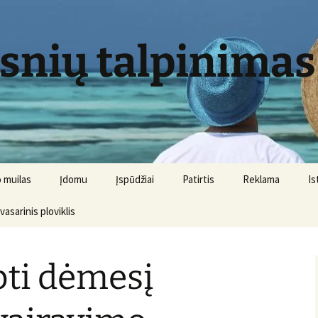
psnių talpinimas
 muilas
Įdomu
Įspūdžiai
Patirtis
Reklama
Is
 vasarinis ploviklis
ipti dėmesį