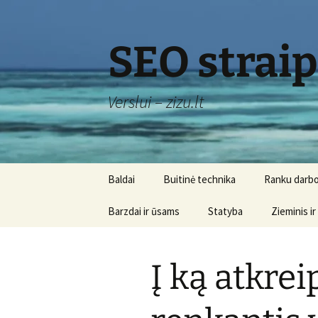
Skip
to
content
SEO strai
Verslui – zizu.lt
Baldai
Buitinė technika
Ranku darbo
Barzdai ir ūsams
Statyba
Zieminis ir
Į ką atkre