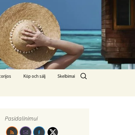
Search
torijos
Köp och sälj
Skelbimai
for:
Pasidalinimui