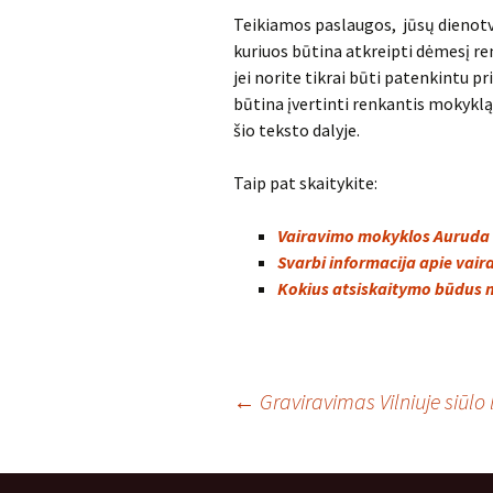
Teikiamos paslaugos, jūsų dienotvar
kuriuos būtina atkreipti dėmesį re
jei norite tikrai būti patenkintu p
būtina įvertinti renkantis mokyklą,
šio teksto dalyje.
Taip pat skaitykite:
Vairavimo mokyklos Auruda 
Svarbi informacija apie vai
Kokius atsiskaitymo būdus 
Post
←
Graviravimas Vilniuje siūlo
navigation