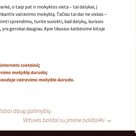
kė, o taip pat ir mokyklos vieta – tai dalykai, į
nkantis vairavimo mokyklą. Tačiau tai dar ne viskas –
riimti sprendimu, turite suvokti, kad dalykų, kuriuos
 yra gerokai daugiau. Apie likusius kalbėsime kitoje
interneto svetainė
;
ravimo mokyklą Auruda
;
naudoja vairavimo mokykla Auruda
.
 labai daug galimybių
Virtuvės baldai su įmone baldai4u
→