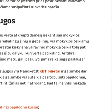
uriuos turite įvertinti prieš pasirinkdami vairavimo
ečiame susipažinti su svarbiu sąrašu.
ugos
urį verta atkreipti dėmesį ieškant sau mokyklos,
i reikalingų žinių ir gebėjimų, yra mokyklos teikiamų
rastai kiekviena vairavimo mokykla teikia tokį pat
 iš tų dalykų, kurį verta patikslinti. Ar tikrai
iuo metu, gali pasiūlyti jums reikalingą paslaugą?
slaugos yra Manoket.lt
KET bilietai
ir galimybė dar
Tokia galimybė yra suteikia pasitobulinti papildomai,
rtinti žinias net ir atrodant, kad tai neįvyks niekada.
alingi papildomi kursai
;