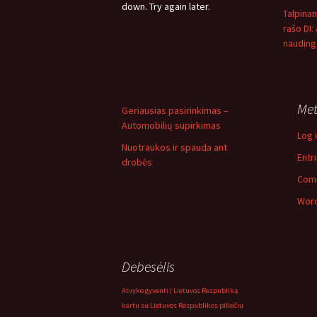
down. Try again later.
Talpina
rašo DI:
nauding
Me
Geriausias pasirinkimas –
Automobilių supirkimas
Log 
Nuotraukos ir spauda ant
Entr
drobės
Com
Word
Debesėlis
Atvyko gyventi į Lietuvos Respubliką
kartu su Lietuvos Respublikos piliečiu