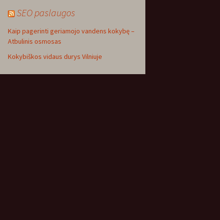
SEO paslaugos
Kaip pagerinti geriamojo vandens kokybę –
Atbulinis osmosas
Kokybiškos vidaus durys Vilniuje