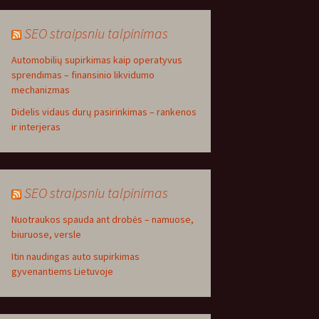
SEO straipsniu talpinimas
Automobilių supirkimas kaip operatyvus
sprendimas – finansinio likvidumo
mechanizmas
Didelis vidaus durų pasirinkimas – rankenos
ir interjeras
SEO straipsniu talpinimas
Nuotraukos spauda ant drobės – namuose,
biuruose, versle
Itin naudingas auto supirkimas
gyvenantiems Lietuvoje