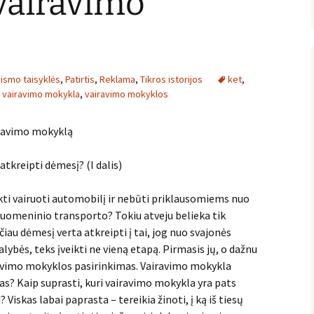
vairavimo
eismo taisyklės
,
Patirtis
,
Reklama
,
Tikros istorijos
ket
,
,
vairavimo mokykla
,
vairavimo mokyklos
iravimo mokyklą
tkreipti dėmesį? (I dalis)
kti vairuoti automobilį ir nebūti priklausomiems nuo
suomeninio transporto? Tokiu atveju belieka tik
čiau dėmesį verta atkreipti į tai, jog nuo svajonės
alybės, teks įveikti ne vieną etapą. Pirmasis jų, o dažnu
iravimo mokyklos pasirinkimas. Vairavimo mokykla
as? Kaip suprasti, kuri vairavimo mokykla yra pats
 Viskas labai paprasta – tereikia žinoti, į ką iš tiesų