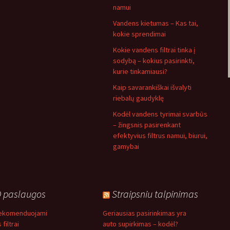
namui
Vandens kietumas – Kas tai,
kokie sprendimai
Kokie vandens filtrai tinka į
sodybą – kokius pasirinkti,
kurie tinkamiausi?
Kaip savarankiškai išvalyti
riebalų gaudyklę
Kodėl vandens tyrimai svarbūs
– žingsnis pasirenkant
efektyvius filtrus namui, biurui,
gamybai
 paslaugos
Straipsniu talpinimas
rekomenduojami
Geriausias pasirinkimas yra
filtrai
auto supirkimas – kodėl?