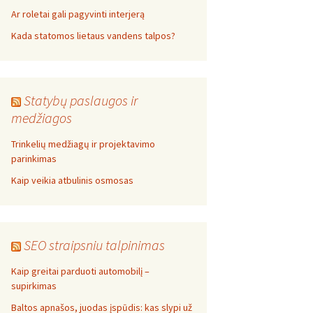
Ar roletai gali pagyvinti interjerą
Kada statomos lietaus vandens talpos?
Statybų paslaugos ir
medžiagos
Trinkelių medžiagų ir projektavimo
parinkimas
Kaip veikia atbulinis osmosas
SEO straipsniu talpinimas
Kaip greitai parduoti automobilį –
supirkimas
Baltos apnašos, juodas įspūdis: kas slypi už