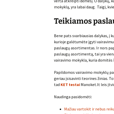
verta atkreipti dėmesį. O dalykų, k
mokyklą, yra labai daug. Taigi, kvi
Teikiamos pasla
Bene pats svarbiausias dalykas, į k
kurioje galėtumėte įgyti vairavimu
paslaugų asortimentas. Ir nors pap
paslaugų asortimentą, tai yra vienas
vairavimo mokykla, kuria domitės š
Papildomos vairavimo mokyklų pa
geriau įsisavinti teorines žinias. 
tad
KET testai
Manoket.lt leis įtvi
Naudinga pasidomėti:
Mažiau vartokit ir nebus reik