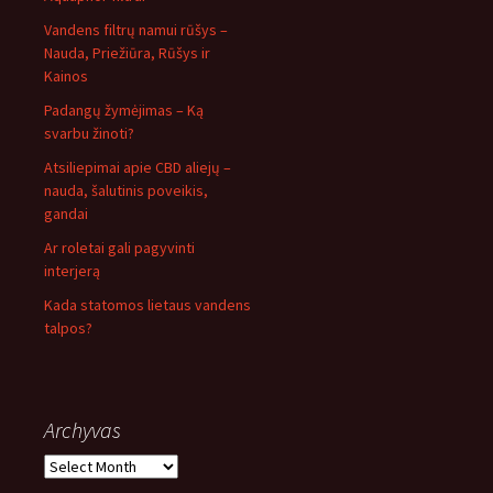
Vandens filtrų namui rūšys –
Nauda, Priežiūra, Rūšys ir
Kainos
Padangų žymėjimas – Ką
svarbu žinoti?
Atsiliepimai apie CBD aliejų –
nauda, šalutinis poveikis,
gandai
Ar roletai gali pagyvinti
interjerą
Kada statomos lietaus vandens
talpos?
Archyvas
Archyvas