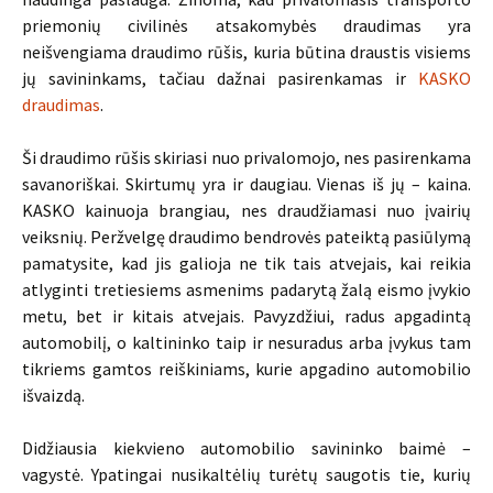
priemonių civilinės atsakomybės draudimas yra
neišvengiama draudimo rūšis, kuria būtina draustis visiems
jų savininkams, tačiau dažnai pasirenkamas ir
KASKO
draudimas
.
Ši draudimo rūšis skiriasi nuo privalomojo, nes pasirenkama
savanoriškai. Skirtumų yra ir daugiau. Vienas iš jų – kaina.
KASKO kainuoja brangiau, nes draudžiamasi nuo įvairių
veiksnių. Peržvelgę draudimo bendrovės pateiktą pasiūlymą
pamatysite, kad jis galioja ne tik tais atvejais, kai reikia
atlyginti tretiesiems asmenims padarytą žalą eismo įvykio
metu, bet ir kitais atvejais. Pavyzdžiui, radus apgadintą
automobilį, o kaltininko taip ir nesuradus arba įvykus tam
tikriems gamtos reiškiniams, kurie apgadino automobilio
išvaizdą.
Didžiausia kiekvieno automobilio savininko baimė –
vagystė. Ypatingai nusikaltėlių turėtų saugotis tie, kurių