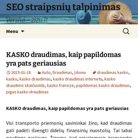
Skip
SEO straipsnių talpinimas
to
Verslui – zizu.lt
content
Search
Menu
for:
KASKO draudimas, kaip papildomas
yra pats geriausias
2015-01-18
Auto
,
Draudimas
,
Įdomu
draudimas kasko
,
kasko
,
kasko draudimas
,
kasko draudimas internetu
,
kasko
draudimo skaičiuoklė
,
kasko fransize
,
papildomas kasko draudimas
,
pigus kasko draudimas
KASKO draudimas, kaip papildomas yra pats geriausias
Visi transporto priemonių savininkai žino, kad draudimas
gali padėti išvengti didelių finansinių nuostolių. Tai labai
naudinga paslauga. Žinoma, kad privalomasis transporto