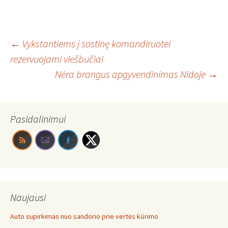
Post
←
Vykstantiems į sostinę komandiruotei
rezervuojami viešbučiai
Nėra brangus apgyvendinimas Nidoje
→
navigation
Pasidalinimui
Naujausi
Auto supirkimas nuo sandorio prie vertės kūrimo