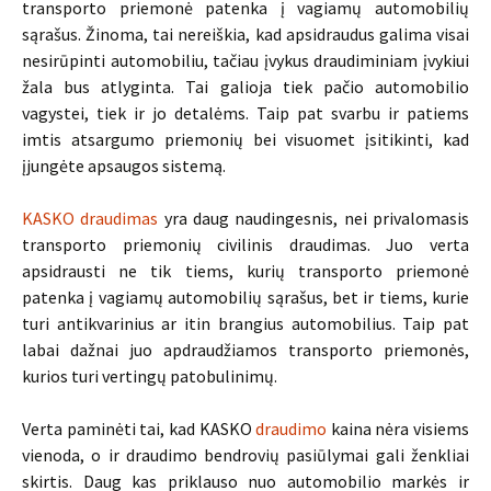
transporto priemonė patenka į vagiamų automobilių
sąrašus. Žinoma, tai nereiškia, kad apsidraudus galima visai
nesirūpinti automobiliu, tačiau įvykus draudiminiam įvykiui
žala bus atlyginta. Tai galioja tiek pačio automobilio
vagystei, tiek ir jo detalėms. Taip pat svarbu ir patiems
imtis atsargumo priemonių bei visuomet įsitikinti, kad
įjungėte apsaugos sistemą.
KASKO draudimas
yra daug naudingesnis, nei privalomasis
transporto priemonių civilinis draudimas. Juo verta
apsidrausti ne tik tiems, kurių transporto priemonė
patenka į vagiamų automobilių sąrašus, bet ir tiems, kurie
turi antikvarinius ar itin brangius automobilius. Taip pat
labai dažnai juo apdraudžiamos transporto priemonės,
kurios turi vertingų patobulinimų.
Verta paminėti tai, kad KASKO
draudimo
kaina nėra visiems
vienoda, o ir draudimo bendrovių pasiūlymai gali ženkliai
skirtis. Daug kas priklauso nuo automobilio markės ir