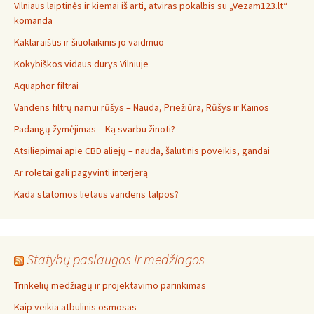
Vilniaus laiptinės ir kiemai iš arti, atviras pokalbis su „Vezam123.lt“
komanda
Kaklaraištis ir šiuolaikinis jo vaidmuo
Kokybiškos vidaus durys Vilniuje
Aquaphor filtrai
Vandens filtrų namui rūšys – Nauda, Priežiūra, Rūšys ir Kainos
Padangų žymėjimas – Ką svarbu žinoti?
Atsiliepimai apie CBD aliejų – nauda, šalutinis poveikis, gandai
Ar roletai gali pagyvinti interjerą
Kada statomos lietaus vandens talpos?
Statybų paslaugos ir medžiagos
Trinkelių medžiagų ir projektavimo parinkimas
Kaip veikia atbulinis osmosas