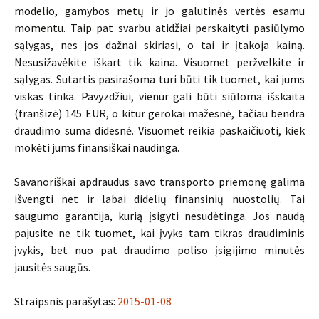
modelio, gamybos metų ir jo galutinės vertės esamu
momentu. Taip pat svarbu atidžiai perskaityti pasiūlymo
sąlygas, nes jos dažnai skiriasi, o tai ir įtakoja kainą.
Nesusižavėkite iškart tik kaina. Visuomet peržvelkite ir
sąlygas. Sutartis pasirašoma turi būti tik tuomet, kai jums
viskas tinka. Pavyzdžiui, vienur gali būti siūloma išskaita
(franšizė) 145 EUR, o kitur gerokai mažesnė, tačiau bendra
draudimo suma didesnė. Visuomet reikia paskaičiuoti, kiek
mokėti jums finansiškai naudinga.
Savanoriškai apdraudus savo transporto priemonę galima
išvengti net ir labai didelių finansinių nuostolių. Tai
saugumo garantija, kurią įsigyti nesudėtinga. Jos naudą
pajusite ne tik tuomet, kai įvyks tam tikras draudiminis
įvykis, bet nuo pat draudimo poliso įsigijimo minutės
jausitės saugūs.
Straipsnis parašytas:
2015-01-08