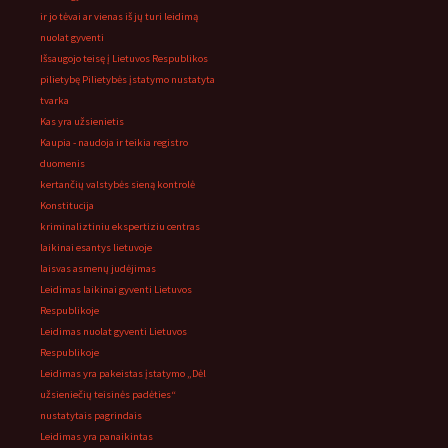
ir jo tėvai ar vienas iš jų turi leidimą
nuolat gyventi
Išsaugojo teisę į Lietuvos Respublikos
pilietybę Pilietybės įstatymo nustatyta
tvarka
Kas yra užsienietis
Kaupia - naudoja ir teikia registro
duomenis
kertančių valstybės sieną kontrolė
Konstitucija
kriminaliztiniu ekspertiziu centras
laikinai esantys lietuvoje
laisvas asmenų judėjimas
Leidimas laikinai gyventi Lietuvos
Respublikoje
Leidimas nuolat gyventi Lietuvos
Respublikoje
Leidimas yra pakeistas įstatymo „Dėl
užsieniečių teisinės padėties“
nustatytais pagrindais
Leidimas yra panaikintas