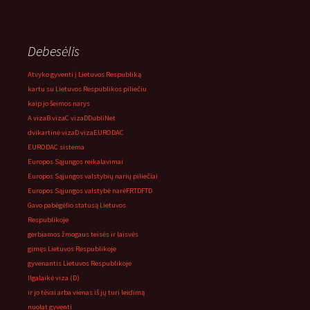
Debesėlis
Atvyko gyventi į Lietuvos Respubliką
kartu su Lietuvos Respublikos piliečiu
kaip jo šeimos narys
A viza
B viza
C viza
D
DubliNet
dvikartinė viza
D viza
EURODAC
EURODAC sistema
Europos Sąjungos reikalavimai
Europos Sąjungos valstybių narių piliečiai
Europos Sąjungos valstybė narė
FRTD
FTD
Gavo pabėgėlio statusą Lietuvos
Respublikoje
gerbiamos žmogaus teisės ir laisvės
gimęs Lietuvos Respublikoje
gyvenantis Lietuvos Respublikoje
Ilgalaikė viza (D)
ir jo tėvai arba vienas iš jų turi leidimą
nuolat gyventi