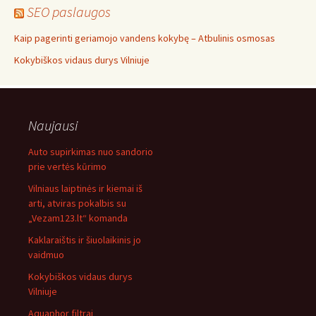
SEO paslaugos
Kaip pagerinti geriamojo vandens kokybę – Atbulinis osmosas
Kokybiškos vidaus durys Vilniuje
Naujausi
Auto supirkimas nuo sandorio
prie vertės kūrimo
Vilniaus laiptinės ir kiemai iš
arti, atviras pokalbis su
„Vezam123.lt“ komanda
Kaklaraištis ir šiuolaikinis jo
vaidmuo
Kokybiškos vidaus durys
Vilniuje
Aquaphor filtrai