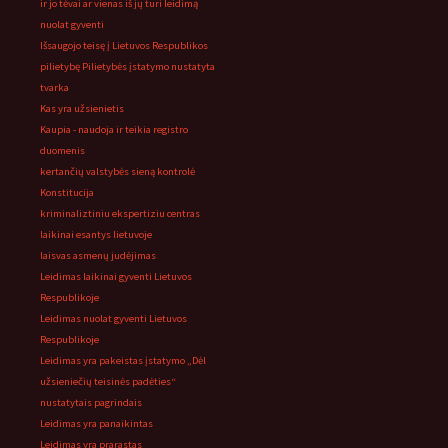
ir jo tėvai ar vienas iš jų turi leidimą
nuolat gyventi
Išsaugojo teisę į Lietuvos Respublikos
pilietybę Pilietybės įstatymo nustatyta
tvarka
Kas yra užsienietis
Kaupia - naudoja ir teikia registro
duomenis
kertančių valstybės sieną kontrolė
Konstitucija
kriminaliztiniu ekspertiziu centras
laikinai esantys lietuvoje
laisvas asmenų judėjimas
Leidimas laikinai gyventi Lietuvos
Respublikoje
Leidimas nuolat gyventi Lietuvos
Respublikoje
Leidimas yra pakeistas įstatymo „Dėl
užsieniečių teisinės padėties“
nustatytais pagrindais
Leidimas yra panaikintas
Leidimas yra prarastas