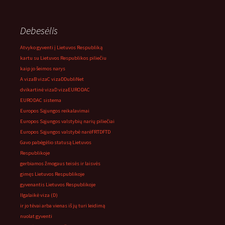
Debesėlis
Atvyko gyventi į Lietuvos Respubliką
kartu su Lietuvos Respublikos piliečiu
kaip jo šeimos narys
A viza
B viza
C viza
D
DubliNet
dvikartinė viza
D viza
EURODAC
EURODAC sistema
Europos Sąjungos reikalavimai
Europos Sąjungos valstybių narių piliečiai
Europos Sąjungos valstybė narė
FRTD
FTD
Gavo pabėgėlio statusą Lietuvos
Respublikoje
gerbiamos žmogaus teisės ir laisvės
gimęs Lietuvos Respublikoje
gyvenantis Lietuvos Respublikoje
Ilgalaikė viza (D)
ir jo tėvai arba vienas iš jų turi leidimą
nuolat gyventi