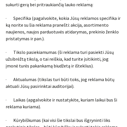
sukurti gerą bei pritraukiančią lauko reklamą:
· Specifika (pagalvokite, kokia Jūsų reklamos specifika ir
ką norite su šia reklama pranešti: akcija, asortimento
naujienos, naujos parduotuvės atidarymas, prekinio ženklo
pristatymas ir pan.).
· Tikslo pasiekiamumas (ši reklama turi pasiekti Jūsų
užsibrėžtą tikslą, o tai reiškia, kad turite įsitikinti, jog
įmonė turės pakankamą biudžetą ir išteklius).
· Aktualumas (tikslas turi būti toks, jog reklama būtų
aktuali Jūsų pasirinktai auditorijai).
· Laikas (apgalvokite ir nustatykite, kuriam laikui bus ši
reklama kuriama).
· Kūrybiškumas (kai visi šie tikslai bus išgryninti liks