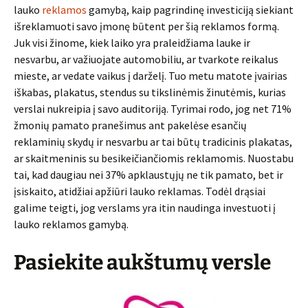
lauko
reklamos
gamybą, kaip pagrindinę investiciją siekiant
išreklamuoti savo įmonę būtent per šią reklamos formą.
Juk visi žinome, kiek laiko yra praleidžiama lauke ir
nesvarbu, ar važiuojate automobiliu, ar tvarkote reikalus
mieste, ar vedate vaikus į darželį. Tuo metu matote įvairias
iškabas, plakatus, stendus su tikslinėmis žinutėmis, kurias
verslai nukreipia į savo auditoriją. Tyrimai rodo, jog net 71%
žmonių pamato pranešimus ant pakelėse esančių
reklaminių skydų ir nesvarbu ar tai būtų tradicinis plakatas,
ar skaitmeninis su besikeičiančiomis reklamomis. Nuostabu
tai, kad daugiau nei 37% apklaustųjų ne tik pamato, bet ir
įsiskaito, atidžiai apžiūri lauko reklamas. Todėl drąsiai
galime teigti, jog verslams yra itin naudinga investuoti į
lauko reklamos gamybą.
Pasiekite aukštumų versle