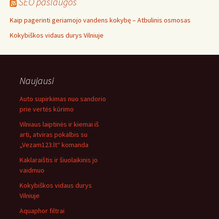
SEO paslaugos
Kaip pagerinti geriamojo vandens kokybę – Atbulinis osmosas
Kokybiškos vidaus durys Vilniuje
Naujausi
Auto supirkimas nuo sandorio
prie vertės kūrimo
Vilniaus laiptinės ir kiemai iš
arti, atviras pokalbis su
„Vezam123.lt“ komanda
Kaklaraištis ir šiuolaikinis jo
vaidmuo
Kokybiškos vidaus durys
Vilniuje
Aquaphor filtrai