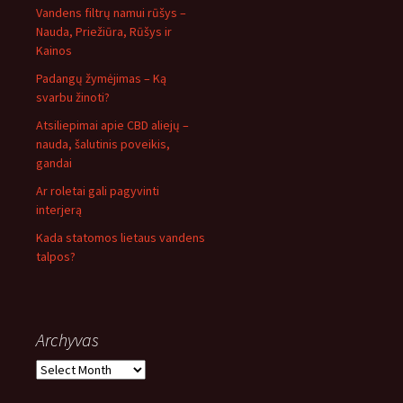
Vandens filtrų namui rūšys –
Nauda, Priežiūra, Rūšys ir
Kainos
Padangų žymėjimas – Ką
svarbu žinoti?
Atsiliepimai apie CBD aliejų –
nauda, šalutinis poveikis,
gandai
Ar roletai gali pagyvinti
interjerą
Kada statomos lietaus vandens
talpos?
Archyvas
Archyvas