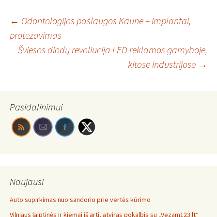
Post
←
Odontologijos paslaugos Kaune – implantai,
protezavimas
Šviesos diodų revoliucija LED reklamos gamyboje,
navigation
kitose industrijose
→
Pasidalinimui
Naujausi
Auto supirkimas nuo sandorio prie vertės kūrimo
Vilniaus laiptinės ir kiemai iš arti, atviras pokalbis su „Vezam123.lt“