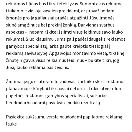
reklamos būdas bus tikrai efektyvus. Sumontavus reklamą
tinkamoje vietoje kasdien praeidami, ar pravažiuodami
žmonės pro ja galiausiai pradės atpažinti Jūsų įmonės
siunčiamą žinutę bei prekinį ženklą. Dar vienas svarbus
aspektas – nepamirškite išsiimti visus leidimus savo lauko
reklamai. Šiuo klausimu Jums gali padėti daugelis reklamos
gamybos specialistų, arba galite kreiptis tiesiogiai į
reikiamą savivaldybę. Apgalvojus montavimo vietą, tikslinę
žinutę ir gavus visus reikiamus leidimus – būkite tikri, jog
Jūsų lauko reklama pasiteisins.
Žinoma, jeigu esate verslo vadovas, tai laiko skirti reklamos
planavimui ir kūrybai tikriausiai neturite. Tokiu atveju Jums
pagelbės reklamos gamybos specialistai, su kuriais
bendradarbiaudami pasieksite puikių rezultatų.
Pasiekite aukštumų versle naudodami papildomą reklamą
lauke.