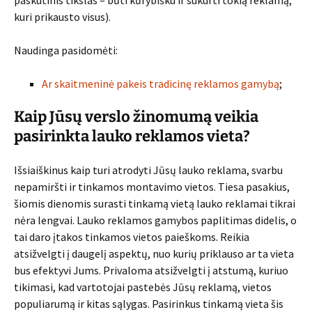
paskutinis tikslas – būti kūrybišku ir sukurti tokią reklamą,
kuri prikausto visus).
Naudinga pasidomėti:
Ar skaitmeninė pakeis tradicinę reklamos gamybą
;
Kaip Jūsų verslo žinomumą veikia
pasirinkta lauko reklamos vieta?
Išsiaiškinus kaip turi atrodyti Jūsų lauko reklama, svarbu
nepamiršti ir tinkamos montavimo vietos. Tiesa pasakius,
šiomis dienomis surasti tinkamą vietą lauko reklamai tikrai
nėra lengvai. Lauko reklamos gamybos paplitimas didelis, o
tai daro įtakos tinkamos vietos paieškoms. Reikia
atsižvelgti į daugelį aspektų, nuo kurių priklauso ar ta vieta
bus efektyvi Jums. Privaloma atsižvelgti į atstumą, kuriuo
tikimasi, kad vartotojai pastebės Jūsų reklamą, vietos
populiarumą ir kitas sąlygas. Pasirinkus tinkamą vieta šis