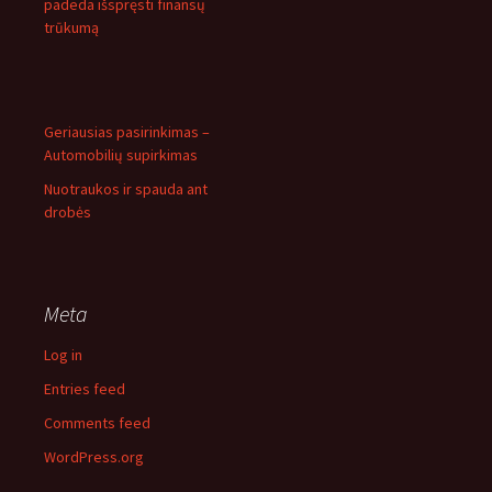
padeda išspręsti finansų
trūkumą
Geriausias pasirinkimas –
Automobilių supirkimas
Nuotraukos ir spauda ant
drobės
Meta
Log in
Entries feed
Comments feed
WordPress.org