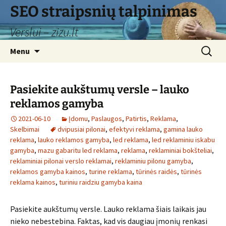
Skip
SEO straipsnių talpinimas
to
Verslui – zizu.lt
content
Search
Menu
for:
Pasiekite aukštumų versle – lauko
reklamos gamyba
2021-06-10
Įdomu
,
Paslaugos
,
Patirtis
,
Reklama
,
Skelbimai
dvipusiai pilonai
,
efektyvi reklama
,
gamina lauko
reklama
,
lauko reklamos gamyba
,
led reklama
,
led reklaminiu iskabu
gamyba
,
mazu gabaritu led reklama
,
reklama
,
reklaminiai bokšteliai
,
reklaminiai pilonai verslo reklamai
,
reklaminiu pilonu gamyba
,
reklamos gamyba kainos
,
turine reklama
,
tūrinės raidės
,
tūrinės
reklama kainos
,
turiniu raidziu gamyba kaina
Pasiekite aukštumų versle. Lauko reklama šiais laikais jau
nieko nebestebina. Faktas, kad vis daugiau įmonių renkasi