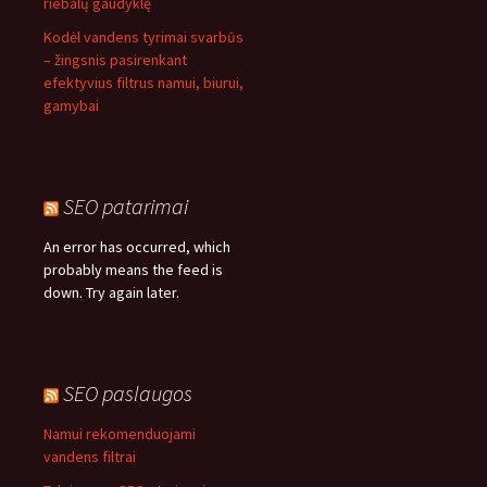
riebalų gaudyklę
Kodėl vandens tyrimai svarbūs
– žingsnis pasirenkant
efektyvius filtrus namui, biurui,
gamybai
SEO patarimai
An error has occurred, which
probably means the feed is
down. Try again later.
SEO paslaugos
Namui rekomenduojami
vandens filtrai