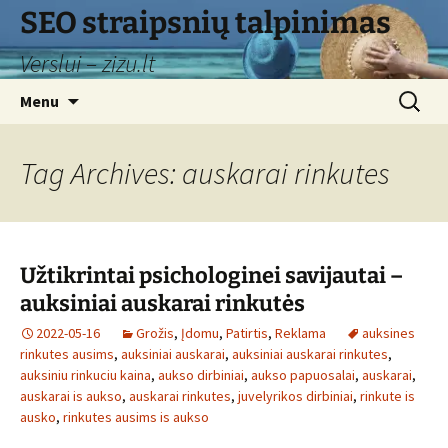
Skip
SEO straipsnių talpinimas
to
Verslui – zizu.lt
content
Search
Menu
for:
Tag Archives: auskarai rinkutes
Užtikrintai psichologinei savijautai –
auksiniai auskarai rinkutės
2022-05-16
Grožis
,
Įdomu
,
Patirtis
,
Reklama
auksines
rinkutes ausims
,
auksiniai auskarai
,
auksiniai auskarai rinkutes
,
auksiniu rinkuciu kaina
,
aukso dirbiniai
,
aukso papuosalai
,
auskarai
,
auskarai is aukso
,
auskarai rinkutes
,
juvelyrikos dirbiniai
,
rinkute is
ausko
,
rinkutes ausims is aukso