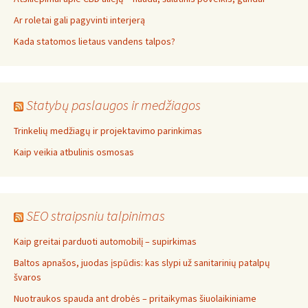
Ar roletai gali pagyvinti interjerą
Kada statomos lietaus vandens talpos?
Statybų paslaugos ir medžiagos
Trinkelių medžiagų ir projektavimo parinkimas
Kaip veikia atbulinis osmosas
SEO straipsniu talpinimas
Kaip greitai parduoti automobilį – supirkimas
Baltos apnašos, juodas įspūdis: kas slypi už sanitarinių patalpų
švaros
Nuotraukos spauda ant drobės – pritaikymas šiuolaikiniame