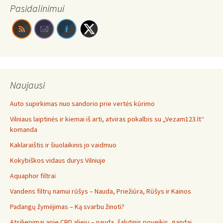
Pasidalinimui
Naujausi
Auto supirkimas nuo sandorio prie vertės kūrimo
Vilniaus laiptinės ir kiemai iš arti, atviras pokalbis su „Vezam123.lt“
komanda
Kaklaraištis ir šiuolaikinis jo vaidmuo
Kokybiškos vidaus durys Vilniuje
Aquaphor filtrai
Vandens filtrų namui rūšys – Nauda, Priežiūra, Rūšys ir Kainos
Padangų žymėjimas – Ką svarbu žinoti?
Atsiliepimai apie CBD aliejų – nauda, šalutinis poveikis, gandai