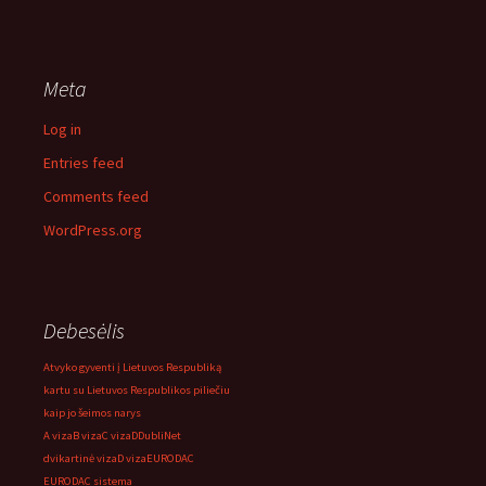
Meta
Log in
Entries feed
Comments feed
WordPress.org
Debesėlis
Atvyko gyventi į Lietuvos Respubliką
kartu su Lietuvos Respublikos piliečiu
kaip jo šeimos narys
A viza
B viza
C viza
D
DubliNet
dvikartinė viza
D viza
EURODAC
EURODAC sistema