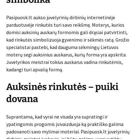
Pasipuosk.lt aukso juvelyrinių dirbinių internetinėje
parduotuvėje rinkutės turi savo reikšmę. Moterys, kurios
domisi auksinių auskarų formomis gali drąsiai patvirtinti,
kad rinkutės simbolizuoja gyvenimo ir sėkmės ratą. Grožio
specialistai pastebi, kad dauguma sėkmingų Lietuvos
moterų segi auksinius auskarus, kurių forma yra apskrita.
Juvelyrikos meistrai tokius auskarus vadina rinkutėmis,
kadangi turi apvalią formą.
Auksinės rinkutės – puiki
dovana
Suprantama, kad vyrai ne visada yra supratingi ir
ypatingomis progomis įsivaizduoja ką praktiško galima
padovanoti savo mylimai moteriai. Pasipuosk.lt juvelyrinių