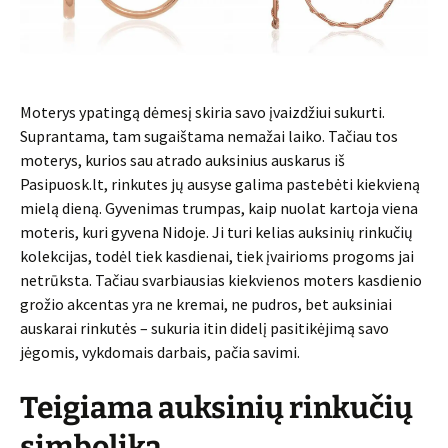
Moterys ypatingą dėmesį skiria savo įvaizdžiui sukurti.
Suprantama, tam sugaištama nemažai laiko. Tačiau tos
moterys, kurios sau atrado auksinius auskarus iš
Pasipuosk.lt, rinkutes jų ausyse galima pastebėti kiekvieną
mielą dieną. Gyvenimas trumpas, kaip nuolat kartoja viena
moteris, kuri gyvena Nidoje. Ji turi kelias auksinių rinkučių
kolekcijas, todėl tiek kasdienai, tiek įvairioms progoms jai
netrūksta. Tačiau svarbiausias kiekvienos moters kasdienio
grožio akcentas yra ne kremai, ne pudros, bet auksiniai
auskarai rinkutės – sukuria itin didelį pasitikėjimą savo
jėgomis, vykdomais darbais, pačia savimi.
Teigiama auksinių rinkučių
simbolika