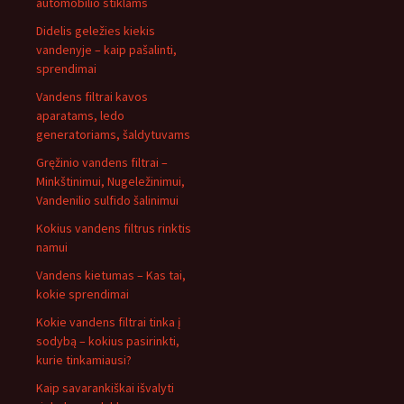
automobilio stiklams
Didelis geležies kiekis
vandenyje – kaip pašalinti,
sprendimai
Vandens filtrai kavos
aparatams, ledo
generatoriams, šaldytuvams
Gręžinio vandens filtrai –
Minkštinimui, Nugeležinimui,
Vandenilio sulfido šalinimui
Kokius vandens filtrus rinktis
namui
Vandens kietumas – Kas tai,
kokie sprendimai
Kokie vandens filtrai tinka į
sodybą – kokius pasirinkti,
kurie tinkamiausi?
Kaip savarankiškai išvalyti