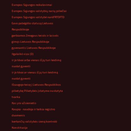
Europos Sąjungos reikalavimai
Europos Sąjungos valstybių narių piliečiai
Europos Sąjungos valstybė narė
FRTD
FTD
Gavo pabėgėlio statusą Lietuvos
Respublikoje
gerbiamos žmogaus teisės ir laisvės
gimęs Lietuvos Respublikoje
gyvenantis Lietuvos Respublikoje
Ilgalaikė viza (D)
ir jo tėvai arba vienas iš jų turi leidimą
nuolat gyventi
ir jo tėvai ar vienas iš jų turi leidimą
nuolat gyventi
Išsaugojo teisę į Lietuvos Respublikos
pilietybę Pilietybės įstatymo nustatyta
tvarka
Kas yra užsienietis
Kaupia - naudoja ir teikia registro
duomenis
kertančių valstybės sieną kontrolė
Konstitucija