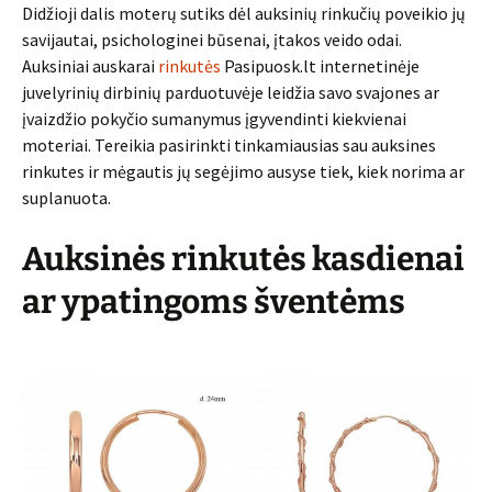
Didžioji dalis moterų sutiks dėl auksinių rinkučių poveikio jų
savijautai, psichologinei būsenai, įtakos veido odai.
Auksiniai auskarai
rinkutės
Pasipuosk.lt internetinėje
juvelyrinių dirbinių parduotuvėje leidžia savo svajones ar
įvaizdžio pokyčio sumanymus įgyvendinti kiekvienai
moteriai. Tereikia pasirinkti tinkamiausias sau auksines
rinkutes ir mėgautis jų segėjimo ausyse tiek, kiek norima ar
suplanuota.
Auksinės rinkutės kasdienai
ar ypatingoms šventėms