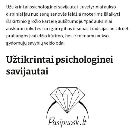
Užtikrintai psichologinei savijautai. Juvelyriniai aukso
dirbiniai jau nuo senų senovės leidžia moterims išlaikyti
išskirtinio grožio kartelę aukštumoje. Ypač auksiniai
auskarai rinkutės turi gam gilias ir senas tradicijas ne tik dėl
prabangos įvaizdžio kūrimo, bet ir menamų aukso
gydomųjų savybių veido odai.
Užtikrintai psichologinei
savijautai