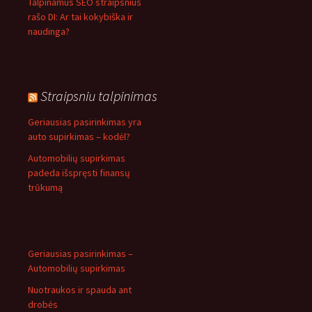
Talpinamus SEO straipsnius
rašo DI: Ar tai kokybiška ir
naudinga?
Straipsniu talpinimas
Geriausias pasirinkimas yra
auto supirkimas – kodėl?
Automobilių supirkimas
padeda išspręsti finansų
trūkumą
Geriausias pasirinkimas –
Automobilių supirkimas
Nuotraukos ir spauda ant
drobės