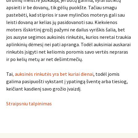
dirbinių meistrė juokauja, jei būtų galima, vyrai sutiktų
apsieiti ir be dovanų, tik gėlių puokšte. Tačiau smagu
pastebėti, kad stiprios ir save mylinčios moterys gali sau
leisti dovaną ar kelias jų pasidovanoti sau. Kiekvienos
moters išskirtinį grožį pažymi ne dailus vyriškis šalia, bet
jos ausyse segimos auksinės rinkutės, kurios neretai traukia
aplinkinių dėmesį nei pati apranga. Todėl auksiniai auskarai
rinkutės įsigyti net keliomis poromis savo vertės nepraras
ir po kelių metų ar net dešimtmečių.
Tai
, auksinės rinkutės yra bet kuriai dienai
, todėl jomis
galima pasipuošti vykstant į ypatingą šventę arba tiesiog,
keičiant kasdienį savo grožio įvaizdį.
Straipsniu talpinimas