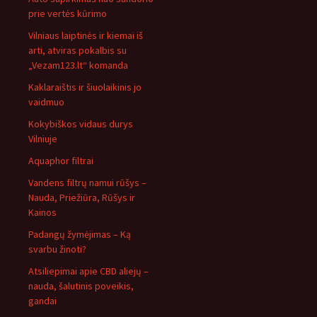
prie vertės kūrimo
Vilniaus laiptinės ir kiemai iš
arti, atviras pokalbis su
„Vezam123.lt“ komanda
Kaklaraištis ir šiuolaikinis jo
vaidmuo
Kokybiškos vidaus durys
Vilniuje
Aquaphor filtrai
Vandens filtrų namui rūšys –
Nauda, Priežiūra, Rūšys ir
Kainos
Padangų žymėjimas – Ką
svarbu žinoti?
Atsiliepimai apie CBD aliejų –
nauda, šalutinis poveikis,
gandai