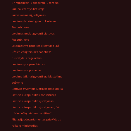
kriminaliztiniu ekspertiziu centras
laikinai esantys lietuvoje
laisvas asmenų judėjimas
Leidimas laikinai gyventi Lietuvos
Respublikoje
Leidimas nuolat gyventi Lietuvos
Respublikoje
Leidimas yra pakeistas įstatymo „Dėl
užsieniečių teisinės padėties“
nustatytais pagrindais
Leidimas yra panaikintas
Leidimas yra prarastas
Leidime laikinai gyventi yra klastojimo
požymių
lietuvos gyventojai
Lietuvos Respublika
Lietuvos Respublikos Konstitucija
Lietuvos Respublikos įstatymas
Lietuvos Respublikos įstatymas „Dėl
užsieniečių teisinės padėties“
Migracijos departamentas prie Vidaus
reikalų ministerijos