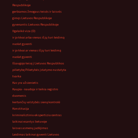
Respublikoje
gerbiamos žmogaus teisės ir laisvės
gimęs Lietuvos Respublikoje
gyvenantis Lietuvos Respublikoje
Ilgalaikė viza (D)
ir jo tėvai arba vienas iš jų turi leidimą
nuolat gyventi
ir jo tėvai ar vienas iš jų turi leidimą
nuolat gyventi
Išsaugojo teisę į Lietuvos Respublikos
pilietybę Pilietybės įstatymo nustatyta
tvarka
Kas yra užsienietis
Kaupia - naudoja ir teikia registro
duomenis
kertančių valstybės sieną kontrolė
Konstitucija
kriminaliztiniu ekspertiziu centras
laikinai esantys lietuvoje
laisvas asmenų judėjimas
Leidimas laikinai gyventi Lietuvos