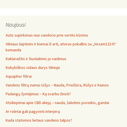
Naujausi
Auto supirkimas nuo sandorio prie vertės kūrimo
Vilniaus laiptinės ir kiemai iš arti, atviras pokalbis su „Vezam123.lt“
komanda
Kaklaraištis ir šiuolaikinis jo vaidmuo
Kokybiškos vidaus durys Vilniuje
Aquaphor filtrai
Vandens filtrų namui rūšys – Nauda, Priežiūra, Rūšys ir Kainos
Padangų žymėjimas – Ką svarbu žinoti?
Atsiliepimai apie CBD aliejų – nauda, šalutinis poveikis, gandai
Ar roletai gali pagyvinti interjerą
Kada statomos lietaus vandens talpos?