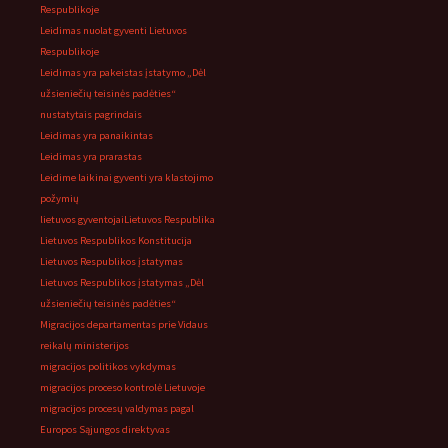
Respublikoje
Leidimas nuolat gyventi Lietuvos
Respublikoje
Leidimas yra pakeistas įstatymo „Dėl
užsieniečių teisinės padėties“
nustatytais pagrindais
Leidimas yra panaikintas
Leidimas yra prarastas
Leidime laikinai gyventi yra klastojimo
požymių
lietuvos gyventojai
Lietuvos Respublika
Lietuvos Respublikos Konstitucija
Lietuvos Respublikos įstatymas
Lietuvos Respublikos įstatymas „Dėl
užsieniečių teisinės padėties“
Migracijos departamentas prie Vidaus
reikalų ministerijos
migracijos politikos vykdymas
migracijos proceso kontrolė Lietuvoje
migracijos procesų valdymas pagal
Europos Sąjungos direktyvas