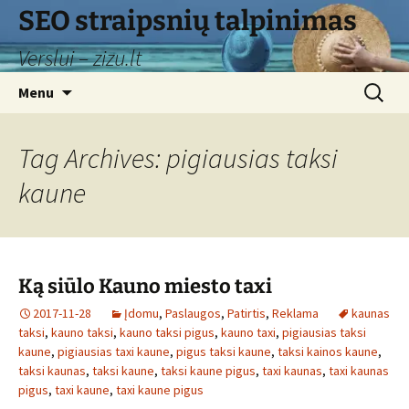
Skip
SEO straipsnių talpinimas
to
Verslui – zizu.lt
content
Search
Menu
for:
Tag Archives: pigiausias taksi
kaune
Ką siūlo Kauno miesto taxi
2017-11-28
Įdomu
,
Paslaugos
,
Patirtis
,
Reklama
kaunas
taksi
,
kauno taksi
,
kauno taksi pigus
,
kauno taxi
,
pigiausias taksi
kaune
,
pigiausias taxi kaune
,
pigus taksi kaune
,
taksi kainos kaune
,
taksi kaunas
,
taksi kaune
,
taksi kaune pigus
,
taxi kaunas
,
taxi kaunas
pigus
,
taxi kaune
,
taxi kaune pigus