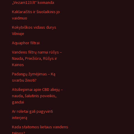
„Vezam123.lt“ komanda
Kaklaraištis ir šiuolaikinis jo
vaidmuo
Kokybiškos vidaus durys
Vilniuje
Aquaphor filtrai
Vandens filtrų namui rūšys –
Nauda, Priežiūra, Rūšys ir
Kainos
Padangų žymėjimas – Ką
svarbu žinoti?
Atsiliepimai apie CBD aliejų –
nauda, šalutinis poveikis,
gandai
Ar roletai gali pagyvinti
interjerą
Kada statomos lietaus vandens
talpos?