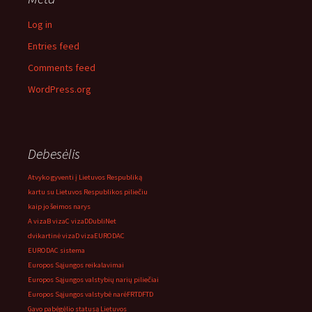
Log in
Entries feed
Comments feed
WordPress.org
Debesėlis
Atvyko gyventi į Lietuvos Respubliką
kartu su Lietuvos Respublikos piliečiu
kaip jo šeimos narys
A viza
B viza
C viza
D
DubliNet
dvikartinė viza
D viza
EURODAC
EURODAC sistema
Europos Sąjungos reikalavimai
Europos Sąjungos valstybių narių piliečiai
Europos Sąjungos valstybė narė
FRTD
FTD
Gavo pabėgėlio statusą Lietuvos