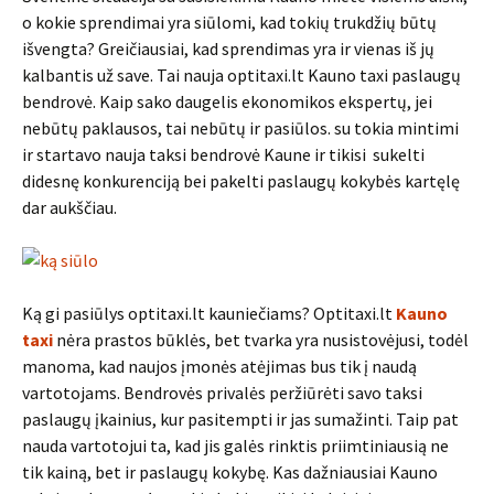
o kokie sprendimai yra siūlomi, kad tokių trukdžių būtų
išvengta? Greičiausiai, kad sprendimas yra ir vienas iš jų
kalbantis už save. Tai nauja optitaxi.lt Kauno taxi paslaugų
bendrovė. Kaip sako daugelis ekonomikos ekspertų, jei
nebūtų paklausos, tai nebūtų ir pasiūlos. su tokia mintimi
ir startavo nauja taksi bendrovė Kaune ir tikisi sukelti
didesnę konkurenciją bei pakelti paslaugų kokybės kartęlę
dar aukščiau.
Ką gi pasiūlys optitaxi.lt kauniečiams? Optitaxi.lt
Kauno
taxi
nėra prastos būklės, bet tvarka yra nusistovėjusi, todėl
manoma, kad naujos įmonės atėjimas bus tik į naudą
vartotojams. Bendrovės privalės peržiūrėti savo taksi
paslaugų įkainius, kur pasitempti ir jas sumažinti. Taip pat
nauda vartotojui ta, kad jis galės rinktis priimtiniausią ne
tik kainą, bet ir paslaugų kokybę. Kas dažniausiai Kauno