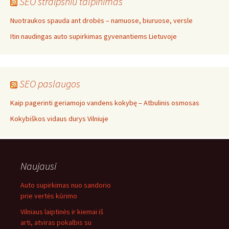
SEO straipsniu talpinimas
Nuotraukos spauda ant drobės – namuose, biuruose, versle
Itin naudingas auto supirkimas gyvenantiems Lietuvoje
SEO paslaugos
Kaip pagerinti geriamojo vandens kokybę – Atbulinis osmosas
Kokybiškos vidaus durys Vilniuje
Naujausi
Auto supirkimas nuo sandorio
prie vertės kūrimo
Vilniaus laiptinės ir kiemai iš
arti, atviras pokalbis su