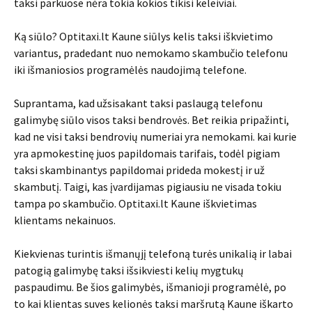
taksi parkuose nėra tokia kokios tikisi keleiviai.
Ką siūlo? Optitaxi.lt Kaune siūlys kelis taksi iškvietimo
variantus, pradedant nuo nemokamo skambučio telefonu
iki išmaniosios programėlės naudojimą telefone.
Suprantama, kad užsisakant taksi paslaugą telefonu
galimybę siūlo visos taksi bendrovės. Bet reikia pripažinti,
kad ne visi taksi bendrovių numeriai yra nemokami. kai kurie
yra apmokestinę juos papildomais tarifais, todėl pigiam
taksi skambinantys papildomai prideda mokestį ir už
skambutį. Taigi, kas įvardijamas pigiausiu ne visada tokiu
tampa po skambučio. Optitaxi.lt Kaune iškvietimas
klientams nekainuos.
Kiekvienas turintis išmanųjį telefoną turės unikalią ir labai
patogią galimybę taksi išsikviesti kelių mygtukų
paspaudimu. Be šios galimybės, išmanioji programėlė, po
to kai klientas suves kelionės taksi maršrutą Kaune iškarto