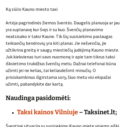
Ką siūlo Kauno miesto taxi
Artėja pagrindinės žiemos šventės. Daugelis planuoja ar jau
yra suplanavę kur švęs ir su kuo. Švenčių planavimo
neatsisako ir taksi Kaune. Tik šių susisiekimo paslaugas
teikiančių bendrovių yra kiti planai. Jie nešvenčia, jie
užtikrina greitą ir saugų miestiečių judėjimą Kauno mieste.
Juk kiekvienas turi savo nuomonę ir apie tam tikrus taksi
iškvietimo trukdžius švenčių metu. Dažnai telefonai būna
užimti jei ne kelias, tai keliasdešimt minučių. O
prisiskambinus išgirstama sory, šiuo metu visi ekipažai
užimti, pabandykite dar kartą.
Naudinga pasidomėti:
Taksi kainos Vilniuje
– Taksinet.lt;
Šventinė situacija su susisiekimu Kauno miete visiems aiški,