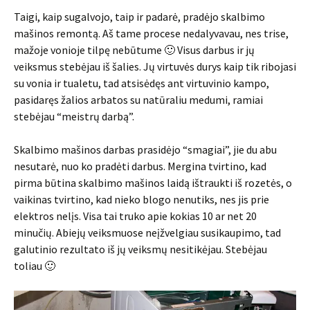
Taigi, kaip sugalvojo, taip ir padarė, pradėjo skalbimo
mašinos remontą. Aš tame procese nedalyvavau, nes trise,
mažoje vonioje tilpę nebūtume 🙂 Visus darbus ir jų
veiksmus stebėjau iš šalies. Jų virtuvės durys kaip tik ribojasi
su vonia ir tualetu, tad atsisėdęs ant virtuvinio kampo,
pasidaręs žalios arbatos su natūraliu medumi, ramiai
stebėjau “meistrų darbą”.
Skalbimo mašinos darbas prasidėjo “smagiai”, jie du abu
nesutarė, nuo ko pradėti darbus. Mergina tvirtino, kad
pirma būtina skalbimo mašinos laidą ištraukti iš rozetės, o
vaikinas tvirtino, kad nieko blogo nenutiks, nes jis prie
elektros nelįs. Visa tai truko apie kokias 10 ar net 20
minučių. Abiejų veiksmuose neįžvelgiau susikaupimo, tad
galutinio rezultato iš jų veiksmų nesitikėjau. Stebėjau
toliau 🙂