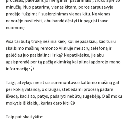
minučių. Nuo patarimų vienas kitam, poros tarpusavyje
pradėjo “užgimti” susierzinimas vienas kitu. Nė vienas
nenorėjo nusileisti, abu bandė dėstyti ir pagrįsti savo
nuomonę.
Visa tai būtų trukę nežinia kiek, kol nepasakiau, kad turiu
skalbimo mašinų remonto Vilniuje meistrų telefoną ir
galėčiau juo pasidalinti. Ir ką? Nepatikėsite, jie abu
apsisprendė per tą pačią akimirką kai pilnai apdorojo mano
informaciją 🙂
Taigi, atvykęs meistras suremontavo skalbimo mašiną gal
per kokią valandą, o draugai, stebėdami procesą padarė
išvadą, kad šito, patys, padaryti nebūtų sugebėję. O aš moku
mokytis iš klaidų, kurias daro kiti 😉
Taip pat skaitykite: