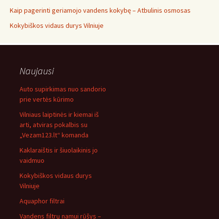
Kaip pagerinti geriamojo vandens kokybę – Atbulinis osmosas
Kokybiškos vidaus durys Vilniuje
Naujausi
Auto supirkimas nuo sandorio
prie vertės kūrimo
Vilniaus laiptinės ir kiemai iš
arti, atviras pokalbis su
„Vezam123.lt“ komanda
Kaklaraištis ir šiuolaikinis jo
vaidmuo
Kokybiškos vidaus durys
Vilniuje
Aquaphor filtrai
Vandens filtrų namui rūšys –