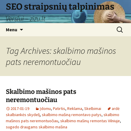
Skip
SEO straipsnių talpinimas
to
Verslui – zizu.lt
content
Search
Menu
for:
Tag Archives: skalbimo mašinos
pats neremontuočiau
Skalbimo mašinos pats
neremontuočiau
2017-01-19
Įdomu
,
Patirtis
,
Reklama
,
Skelbimai
ardė
skalbiankės skydelį
,
skalbimo mašiną remontavo patys
,
skalbimo
mašinos pats neremontuočiau
,
skalbimo mašinų remontas Vilniuje
,
sugedo draugams skalbimo mašina