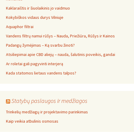
Kaklaraištis ir šiuolaikinis jo vaidmuo
Kokybiškos vidaus durys Vilniuje
Aquaphor filtrai
Vandens filtrų namui rūšys – Nauda, Priežiūra, Rūšys ir Kainos
Padangų žymėjimas – Ką svarbu žinoti?
Atsiliepimai apie CBD aliejų – nauda, šalutinis poveikis, gandai
Ar roletai gali pagyvinti interjerą
Kada statomos lietaus vandens talpos?
Statybų paslaugos ir medžiagos
Trinkelių medžiagų ir projektavimo parinkimas
Kaip veikia atbulinis osmosas