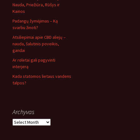
Nauda, Priežiūra, Rūšys ir
Kainos
Padangų žymėjimas – Ką
svarbu žinoti?
Atsiliepimai apie CBD aliejų –
nauda, šalutinis poveikis,
gandai
Ar roletai gali pagyvinti
interjerą
Kada statomos lietaus vandens
talpos?
Archyvas
Archyvas