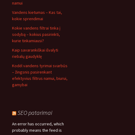
namui
Vandens kietumas – Kas tai,
kokie sprendimai
Kokie vandens filtrai tinka į
sodybą – kokius pasirinkti,
kurie tinkamiausi?
Kaip savarankiškai išvalyti
riebalų gaudyklę
Kodėl vandens tyrimai svarbūs
– žingsnis pasirenkant
efektyvius filtrus namui, biurui,
gamybai
SEO patarimai
An error has occurred, which
probably means the feed is