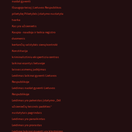
nuolat gyventi
Išsaugojo teisę į Lietuvos Respublikos
pilietybę Pilietybės įstatymo nustatyta
tvarka
Kas yra užsienietis
Kaupia - naudoja ir teikia registro
duomenis
kertančių valstybės sieną kontrolė
Konstitucija
kriminaliztiniu ekspertiziu centras
laikinai esantys lietuvoje
laisvas asmenų judėjimas
Leidimas laikinai gyventi Lietuvos
Respublikoje
Leidimas nuolat gyventi Lietuvos
Respublikoje
Leidimas yra pakeistas įstatymo „Dėl
užsieniečių teisinės padėties“
nustatytais pagrindais
Leidimas yra panaikintas
Leidimas yra prarastas
Leidime laikinai gyventi yra klastojimo