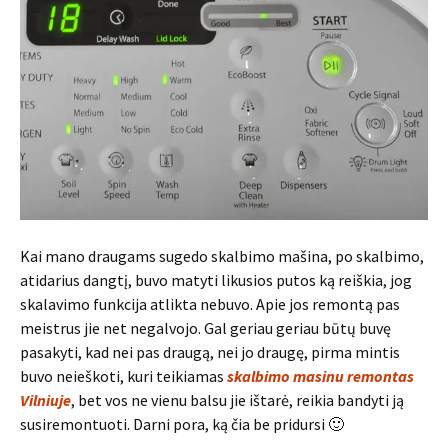
Kai mano draugams sugedo skalbimo mašina, po skalbimo,
atidarius dangtį, buvo matyti likusios putos ką reiškia, jog
skalavimo funkcija atlikta nebuvo. Apie jos remontą pas
meistrus jie net negalvojo. Gal geriau geriau būtų buvę
pasakyti, kad nei pas draugą, nei jo draugę, pirma mintis
buvo neieškoti, kuri teikiamas
skalbimo masinu remontas
Vilniuje
, bet vos ne vienu balsu jie ištarė, reikia bandyti ją
susiremontuoti. Darni pora, ką čia be pridursi 🙂