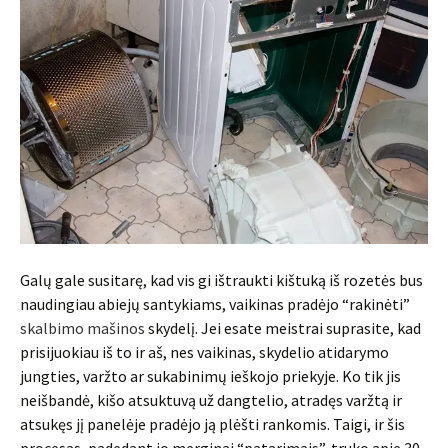
Galų gale susitarę, kad vis gi ištraukti kištuką iš rozetės bus
naudingiau abiejų santykiams, vaikinas pradėjo “rakinėti”
skalbimo mašinos
skydelį. Jei esate meistrai suprasite, kad
prisijuokiau iš to ir aš, nes vaikinas, skydelio atidarymo
jungties, varžto ar sukabinimų ieškojo priekyje. Ko tik jis
neišbandė, kišo atsuktuvą už dangtelio, atradęs varžtą ir
atsukęs jį panelėje pradėjo ją plėšti rankomis. Taigi, ir šis
procesas, padedant jo merginai “patarimais”, truko apie 30