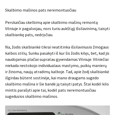
Skalbimo mašinos pats neremontuočiau
Perskaičiau skelbimą apie skalbimo mašinų remontą
Vilniuje ir pagalvojau, nors turiu aukštąjį išsilavinimą, taisyti
skalbiankę pats, nedrįsčiau.
Na, žodis skalbiankė tikrai neatitinka išsilavinusio žmogaus
kalbos stilių. Sunku pasakyti iš kur šis žodis kilęs, bet, kad jis
naudojamas plačiai supratau gyvendamas Vilniuje. Vilniečiai
niekada nestokojo individualaus mastymo, puikių manierų
ir žinoma, naujų atradimų kalboje. Tad, apie žodį skalbiankė
išgirdau būtent sostinėje, kai mano draugams sugedo
skalbimo mašina ir šie bandė ją taisyti patys. Štai kodėl kilo
mintis parašyti apie tai, kodėl pats neremontuočiau
sugedusios skalbimo mašinos.