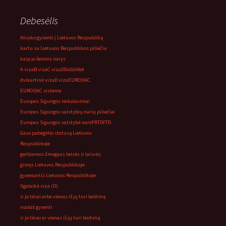
Debesėlis
Atvyko gyventi į Lietuvos Respubliką
kartu su Lietuvos Respublikos piliečiu
kaip jo šeimos narys
A viza
B viza
C viza
D
DubliNet
dvikartinė viza
D viza
EURODAC
EURODAC sistema
Europos Sąjungos reikalavimai
Europos Sąjungos valstybių narių piliečiai
Europos Sąjungos valstybė narė
FRTD
FTD
Gavo pabėgėlio statusą Lietuvos
Respublikoje
gerbiamos žmogaus teisės ir laisvės
gimęs Lietuvos Respublikoje
gyvenantis Lietuvos Respublikoje
Ilgalaikė viza (D)
ir jo tėvai arba vienas iš jų turi leidimą
nuolat gyventi
ir jo tėvai ar vienas iš jų turi leidimą