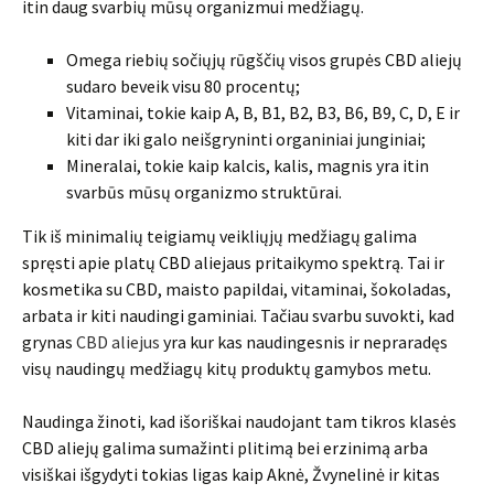
itin daug svarbių mūsų organizmui medžiagų.
Omega riebių sočiųjų rūgščių visos grupės CBD aliejų
sudaro beveik visu 80 procentų;
Vitaminai, tokie kaip A, B, B1, B2, B3, B6, B9, C, D, E ir
kiti dar iki galo neišgryninti organiniai junginiai;
Mineralai, tokie kaip kalcis, kalis, magnis yra itin
svarbūs mūsų organizmo struktūrai.
Tik iš minimalių teigiamų veikliųjų medžiagų galima
spręsti apie platų CBD aliejaus pritaikymo spektrą. Tai ir
kosmetika su CBD, maisto papildai, vitaminai, šokoladas,
arbata ir kiti naudingi gaminiai. Tačiau svarbu suvokti, kad
grynas
CBD aliejus
yra kur kas naudingesnis ir nepraradęs
visų naudingų medžiagų kitų produktų gamybos metu.
Naudinga žinoti, kad išoriškai naudojant tam tikros klasės
CBD aliejų galima sumažinti plitimą bei erzinimą arba
visiškai išgydyti tokias ligas kaip Aknė, Žvynelinė ir kitas