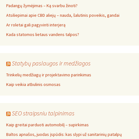
Padangų žymėjimas – Ką svarbu žinoti?
Atsiliepimai apie CBD aliejų – nauda, šalutinis poveikis, gandai
Ar roletai gali pagyvinti interjerą
Kada statomos lietaus vandens talpos?
Statybų paslaugos ir medžiagos
Trinkelių medžiagų ir projektavimo parinkimas
Kaip veikia atbulinis osmosas
SEO straipsniu talpinimas
Kaip greitai parduoti automobilį – supirkimas
Baltos apnašos, juodas įspūdis: kas slypi už sanitarinių patalpų