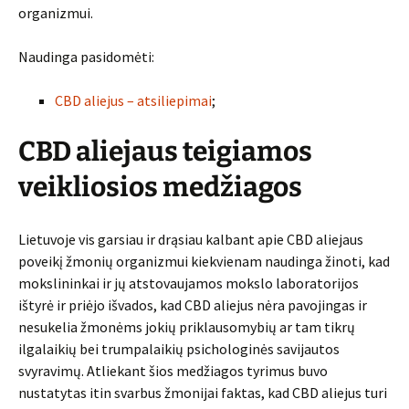
organizmui.
Naudinga pasidomėti:
CBD aliejus – atsiliepimai
;
CBD aliejaus teigiamos
veikliosios medžiagos
Lietuvoje vis garsiau ir drąsiau kalbant apie CBD aliejaus
poveikį žmonių organizmui kiekvienam naudinga žinoti, kad
mokslininkai ir jų atstovaujamos mokslo laboratorijos
ištyrė ir priėjo išvados, kad CBD aliejus nėra pavojingas ir
nesukelia žmonėms jokių priklausomybių ar tam tikrų
ilgalaikių bei trumpalaikių psichologinės savijautos
svyravimų. Atliekant šios medžiagos tyrimus buvo
nustatytas itin svarbus žmonijai faktas, kad CBD aliejus turi