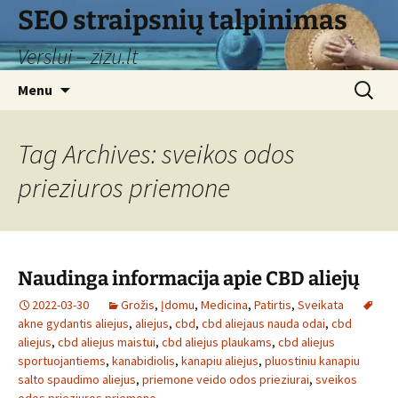
Skip
SEO straipsnių talpinimas
to
Verslui – zizu.lt
content
Search
Menu
for:
Tag Archives: sveikos odos
prieziuros priemone
Naudinga informacija apie CBD aliejų
2022-03-30
Grožis
,
Įdomu
,
Medicina
,
Patirtis
,
Sveikata
akne gydantis aliejus
,
aliejus
,
cbd
,
cbd aliejaus nauda odai
,
cbd
aliejus
,
cbd aliejus maistui
,
cbd aliejus plaukams
,
cbd aliejus
sportuojantiems
,
kanabidiolis
,
kanapiu aliejus
,
pluostiniu kanapiu
salto spaudimo aliejus
,
priemone veido odos prieziurai
,
sveikos