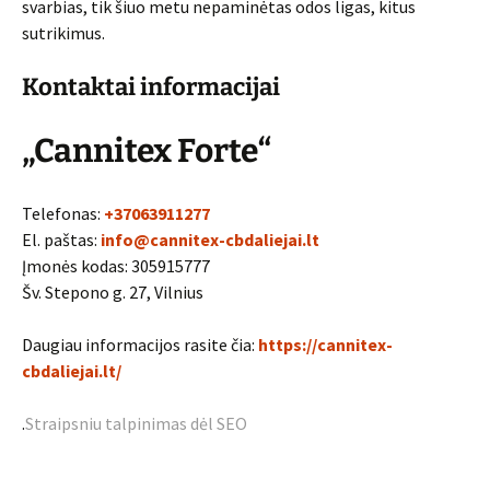
svarbias, tik šiuo metu nepaminėtas odos ligas, kitus
sutrikimus.
Kontaktai informacijai
„Cannitex Forte“
Telefonas:
+37063911277
El. paštas:
info@cannitex-cbdaliejai.lt
Įmonės kodas: 305915777
Šv. Stepono g. 27, Vilnius
Daugiau informacijos rasite čia:
https://cannitex-
cbdaliejai.lt/
.
Straipsniu talpinimas dėl SEO