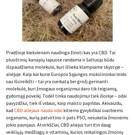
Pradžioje kiekvienam naudinga žinoti kas yra CBD. Tai
pluoštinių kanapių lapuose randama ir šaltuoju būdu
išspaudžiama molekulė, kuri išlieka klampiame skystyje –
aliejuje. Kaip kai kurie Europos Sąjungos mokslininkai leido
sau išsireikšti – tai yra sveikatą bei grožį gerinanti
molekulė, kuri žmogaus organizmui daro tik teigiamą,
gydomąjį poveikį. Todėl tinka naudojimui tiek išorėje – odai
pavyzdžiui, tiek iš vidaus, kaip maisto papildas. Akivaizdu,
kad
CBD aliejaus nauda odai
kitiems gyvybiškai svarbiems
organams, kurią patvirtino ir pats PSO, nesukelia žmonėms
jokio pavojaus. Atvirkščiai, CBD aliejus turi itin daug
veikliųjų medžiagų ir vitaminų, kurios reikalingos žmonių