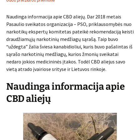
odos prieziuros priemone
Naudinga informacija apie CBD aliejų. Dar 2018 metais
Pasaulio sveikatos organizacija – PSO, priklausomybės nuo
narkotikų ekspertų komitetas pateikė rekomendaciją keisti
draudžiamųjų narkotinių medžiagų sąrašą. Taip buvo
“uždegta” žalia šviesa kanabidioliui, kuris buvo pašalintas iš
sąrašo narkotinių medžiagų, kurios žmonių sveikatai
nedaro jokios medicininės įtakos. Todėl CBD aliejus savo
vietą atrado įvairiose srityse ir Lietuvos rinkoje.
Naudinga informacija apie
CBD aliejų