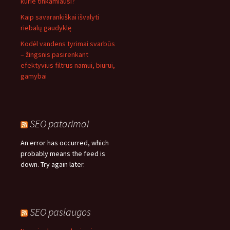
kurie tinkamiausi?
Kaip savarankiškai išvalyti
riebalų gaudyklę
Kodėl vandens tyrimai svarbūs
– žingsnis pasirenkant
efektyvius filtrus namui, biurui,
gamybai
SEO patarimai
An error has occurred, which
probably means the feed is
down. Try again later.
SEO paslaugos