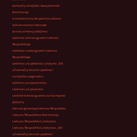
kertančių valstybės sieną kontrolė
Konstitucija
kriminaliztiniu ekspertiziu centras
laikinai esantys lietuvoje
laisvas asmenų judėjimas
Leidimas laikinai gyventi Lietuvos
Respublikoje
Leidimas nuolat gyventi Lietuvos
Respublikoje
Leidimas yra pakeistas įstatymo „Dėl
užsieniečių teisinės padėties“
nustatytais pagrindais
Leidimas yra panaikintas
Leidimas yra prarastas
Leidime laikinai gyventi yra klastojimo
požymių
lietuvos gyventojai
Lietuvos Respublika
Lietuvos Respublikos Konstitucija
Lietuvos Respublikos įstatymas
Lietuvos Respublikos įstatymas „Dėl
užsieniečių teisinės padėties“