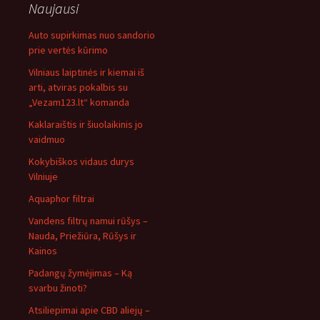
Naujausi
Auto supirkimas nuo sandorio
prie vertės kūrimo
Vilniaus laiptinės ir kiemai iš
arti, atviras pokalbis su
„Vezam123.lt“ komanda
Kaklaraištis ir šiuolaikinis jo
vaidmuo
Kokybiškos vidaus durys
Vilniuje
Aquaphor filtrai
Vandens filtrų namui rūšys –
Nauda, Priežiūra, Rūšys ir
Kainos
Padangų žymėjimas – Ką
svarbu žinoti?
Atsiliepimai apie CBD aliejų –