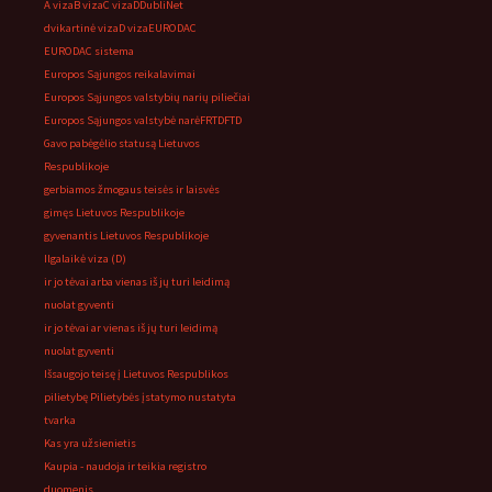
A viza
B viza
C viza
D
DubliNet
dvikartinė viza
D viza
EURODAC
EURODAC sistema
Europos Sąjungos reikalavimai
Europos Sąjungos valstybių narių piliečiai
Europos Sąjungos valstybė narė
FRTD
FTD
Gavo pabėgėlio statusą Lietuvos
Respublikoje
gerbiamos žmogaus teisės ir laisvės
gimęs Lietuvos Respublikoje
gyvenantis Lietuvos Respublikoje
Ilgalaikė viza (D)
ir jo tėvai arba vienas iš jų turi leidimą
nuolat gyventi
ir jo tėvai ar vienas iš jų turi leidimą
nuolat gyventi
Išsaugojo teisę į Lietuvos Respublikos
pilietybę Pilietybės įstatymo nustatyta
tvarka
Kas yra užsienietis
Kaupia - naudoja ir teikia registro
duomenis