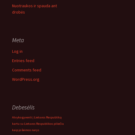
Nuotraukos ir spauda ant
drobės
Meta
Log in
Entries feed
Comments feed
WordPress.org
Debesėlis
Atvyko gyventi į Lietuvos Respubliką
kartu su Lietuvos Respublikos piliečiu
kaip jo šeimos narys