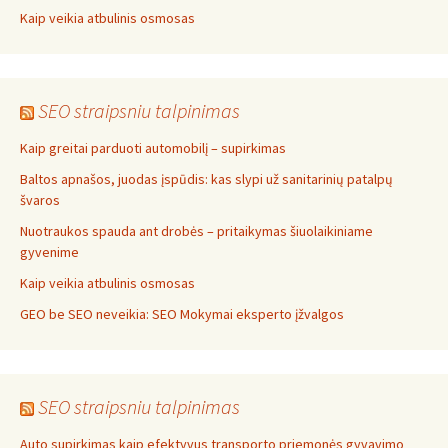
Kaip veikia atbulinis osmosas
SEO straipsniu talpinimas
Kaip greitai parduoti automobilį – supirkimas
Baltos apnašos, juodas įspūdis: kas slypi už sanitarinių patalpų
švaros
Nuotraukos spauda ant drobės – pritaikymas šiuolaikiniame
gyvenime
Kaip veikia atbulinis osmosas
GEO be SEO neveikia: SEO Mokymai eksperto įžvalgos
SEO straipsniu talpinimas
Auto supirkimas kaip efektyvus transporto priemonės gyvavimo