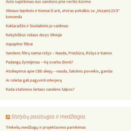
Auto supirkimas nuo sandorio prie vertės kūrimo
Vilniaus laiptinės ir kiemai iš arti, atviras pokalbis su „Vezam123.lt“
komanda
Kaklaraištis ir šiuolaikinis jo vaidmuo
Kokybiškos vidaus durys Vilniuje
Aquaphor filtrai
Vandens filtrų namui rūšys – Nauda, Priežiūra, Rūšys ir Kainos
Padangų žymėjimas – Ką svarbu žinoti?
Atsiliepimai apie CBD aliejų – nauda, šalutinis poveikis, gandai
Ar roletai gali pagyvinti interjerą
Kada statomos lietaus vandens talpos?
Statybų paslaugos ir medžiagos
Trinkelių medžiagų ir projektavimo parinkimas