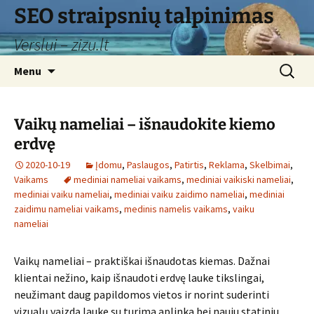
Skip
SEO straipsnių talpinimas
to
Verslui – zizu.lt
content
Search
Menu
for:
Vaikų nameliai – išnaudokite kiemo
erdvę
2020-10-19
Įdomu
,
Paslaugos
,
Patirtis
,
Reklama
,
Skelbimai
,
Vaikams
mediniai nameliai vaikams
,
mediniai vaikiski nameliai
,
mediniai vaiku nameliai
,
mediniai vaiku zaidimo nameliai
,
mediniai
zaidimu nameliai vaikams
,
medinis namelis vaikams
,
vaiku
nameliai
Vaikų nameliai – praktiškai išnaudotas kiemas. Dažnai
klientai nežino, kaip išnaudoti erdvę lauke tikslingai,
neužimant daug papildomos vietos ir norint suderinti
vizualų vaizdą lauke su turima aplinka bei nauju statiniu