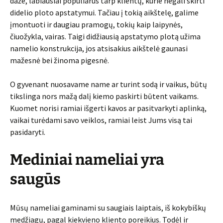
daže, labiausiai populiarus tarp klientų, kurie negali skirti
didelio ploto apstatymui. Tačiau į tokią aikštelę, galime
įmontuoti ir daugiau pramogų, tokių kaip laipynės,
čiuožykla, vairas. Taigi didžiausią apstatymo plotą užima
namelio konstrukcija, jos atsisakius aikštelė gaunasi
mažesnė bei žinoma pigesnė.
O gyvenant nuosavame name ar turint sodą ir vaikus, būtų
tikslinga nors mažą dalį kiemo paskirti būtent vaikams.
Kuomet norisi ramiai išgerti kavos ar pasitvarkyti aplinką,
vaikai turėdami savo veiklos, ramiai leist Jums visą tai
pasidaryti.
Mediniai nameliai yra
saugūs
Mūsų nameliai gaminami su saugiais laiptais, iš kokybiškų
medžiagų, pagal kiekvieno kliento poreikius. Todėl ir