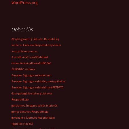
WordPress.org
Debesėlis
Atvyko gyventi į Lietuvos Respubliką
kartu su Lietuvos Respublikos piliečiu
kaip jo šeimos narys
A viza
B viza
C viza
D
DubliNet
dvikartinė viza
D viza
EURODAC
EURODAC sistema
Europos Sąjungos reikalavimai
Europos Sąjungos valstybių narių piliečiai
Europos Sąjungos valstybė narė
FRTD
FTD
Gavo pabėgėlio statusą Lietuvos
Respublikoje
gerbiamos žmogaus teisės ir laisvės
gimęs Lietuvos Respublikoje
gyvenantis Lietuvos Respublikoje
Ilgalaikė viza (D)