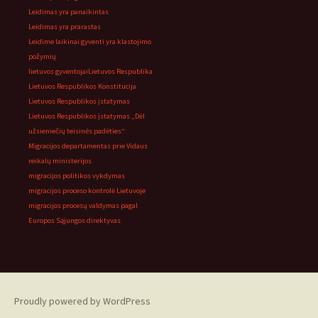
Leidimas yra panaikintas
Leidimas yra prarastas
Leidime laikinai gyventi yra klastojimo
požymių
lietuvos gyventojai
Lietuvos Respublika
Lietuvos Respublikos Konstitucija
Lietuvos Respublikos įstatymas
Lietuvos Respublikos įstatymas „Dėl
užsieniečių teisinės padėties“
Migracijos departamentas prie Vidaus
reikalų ministerijos
migracijos politikos vykdymas
migracijos proceso kontrolė Lietuvoje
migracijos procesų valdymas pagal
Europos Sąjungos direktyvas
Proudly powered by WordPress