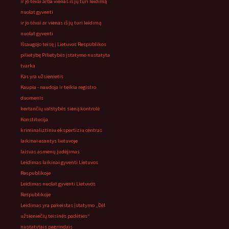
ir jo tėvai arba vienas iš jų turi leidimą
nuolat gyventi
ir jo tėvai ar vienas iš jų turi leidimą
nuolat gyventi
Išsaugojo teisę į Lietuvos Respublikos
pilietybę Pilietybės įstatymo nustatyta
tvarka
Kas yra užsienietis
Kaupia - naudoja ir teikia registro
duomenis
kertančių valstybės sieną kontrolė
Konstitucija
kriminaliztiniu ekspertiziu centras
laikinai esantys lietuvoje
laisvas asmenų judėjimas
Leidimas laikinai gyventi Lietuvos
Respublikoje
Leidimas nuolat gyventi Lietuvos
Respublikoje
Leidimas yra pakeistas įstatymo „Dėl
užsieniečių teisinės padėties“
nustatytais pagrindais