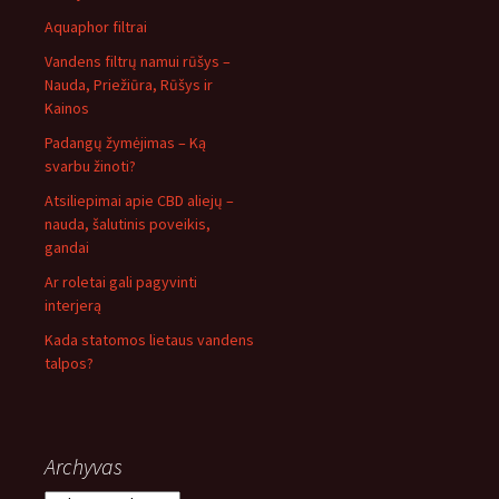
Aquaphor filtrai
Vandens filtrų namui rūšys –
Nauda, Priežiūra, Rūšys ir
Kainos
Padangų žymėjimas – Ką
svarbu žinoti?
Atsiliepimai apie CBD aliejų –
nauda, šalutinis poveikis,
gandai
Ar roletai gali pagyvinti
interjerą
Kada statomos lietaus vandens
talpos?
Archyvas