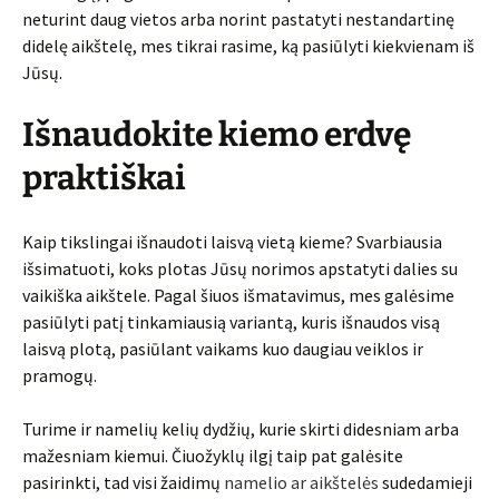
neturint daug vietos arba norint pastatyti nestandartinę
didelę aikštelę, mes tikrai rasime, ką pasiūlyti kiekvienam iš
Jūsų.
Išnaudokite kiemo erdvę
praktiškai
Kaip tikslingai išnaudoti laisvą vietą kieme? Svarbiausia
išsimatuoti, koks plotas Jūsų norimos apstatyti dalies su
vaikiška aikštele. Pagal šiuos išmatavimus, mes galėsime
pasiūlyti patį tinkamiausią variantą, kuris išnaudos visą
laisvą plotą, pasiūlant vaikams kuo daugiau veiklos ir
pramogų.
Turime ir namelių kelių dydžių, kurie skirti didesniam arba
mažesniam kiemui. Čiuožyklų ilgį taip pat galėsite
pasirinkti, tad visi žaidimų
namelio ar aikštelės
sudedamieji