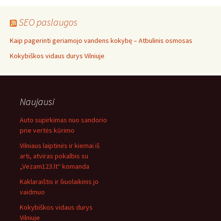
SEO paslaugos
Kaip pagerinti geriamojo vandens kokybę – Atbulinis osmosas
Kokybiškos vidaus durys Vilniuje
Naujausi
Auto supirkimas nuo sandorio
prie vertės kūrimo
Vilniaus laiptinės ir kiemai iš
arti, atviras pokalbis su
„Vezam123.lt“ komanda
Kaklaraištis ir šiuolaikinis jo
vaidmuo
Kokybiškos vidaus durys
Vilniuje