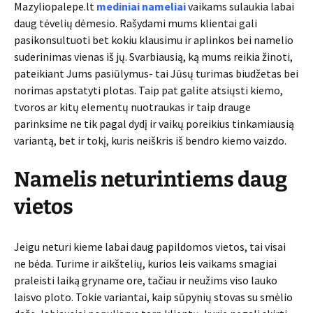
Mazyliopalepe.lt
mediniai nameliai
vaikams sulaukia labai
daug tėvelių dėmesio. Rašydami mums klientai gali
pasikonsultuoti bet kokiu klausimu ir aplinkos bei namelio
suderinimas vienas iš jų. Svarbiausią, ką mums reikia žinoti,
pateikiant Jums pasiūlymus- tai Jūsų turimas biudžetas bei
norimas apstatyti plotas. Taip pat galite atsiųsti kiemo,
tvoros ar kitų elementų nuotraukas ir taip drauge
parinksime ne tik pagal dydį ir vaikų poreikius tinkamiausią
variantą, bet ir tokį, kuris neiškris iš bendro kiemo vaizdo.
Namelis neturintiems daug
vietos
Jeigu neturi kieme labai daug papildomos vietos, tai visai
ne bėda. Turime ir aikštelių, kurios leis vaikams smagiai
praleisti laiką gryname ore, tačiau ir neužims viso lauko
laisvo ploto. Tokie variantai, kaip sūpynių stovas su smėlio