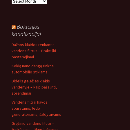
Archyvas
Bakterijos
kanalizacijai
Dažnos klaidos renkantis
vandens filtrus – Praktiški
pastebėjimai
Kokią nano dangą rinktis
automobilio stiklams
Didelis geležies kiekis
vandenyje – kaip pašalinti,
sprendimai
Vandens filtrai kavos
aparatams, ledo
generatoriams, šaldytuvams
Gręžinio vandens filtrai –
Minkštinimui, Nugeležinimui,