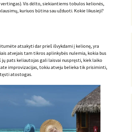
 vertingas). Vis dėlto, siekiantiems tobulos kelionės,
 klausimų, kuriuos būtina sau užduoti. Kokie likusieji?
rėtumėte atsakyti dar prieš išvykdami į kelionę, yra
iais atvejais tam tikros aplinkybės nulemia, kokia bus
 jų pats keliautojas gali laisvai nuspręsti, kiek laiko
state improvizacijas, tokiu atveju belieka tik prisiminti,
tęsti atostogas.