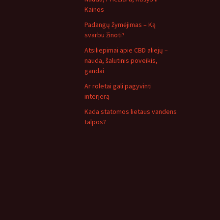
Kainos
Padangų žymėjimas – Ką
svarbu žinoti?
Atsiliepimai apie CBD aliejų –
nauda, šalutinis poveikis,
gandai
Ar roletai gali pagyvinti
interjerą
Kada statomos lietaus vandens
talpos?