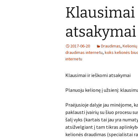
Klausimai 
atsakymai
2017-06-20
Draudimas
,
Kelionių
draudimas internetu
,
koks kelionės biu
internetu
Klausimai ir ieškomi atsakymai
Planuoju kelionę į užsienį: klausima
Praėjusioje dalyje jau minėjome, k
paklausti įvairių su šiuo procesu su
šalį vyks (kartais tai jau yra numat
atsižvelgiant į tam tikras aplinkybe
kelionės draudimas (specialistai ra