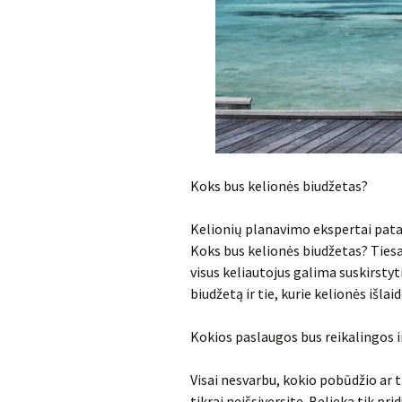
Koks bus kelionės biudžetas?
Kelionių planavimo ekspertai patari
Koks bus kelionės biudžetas? Tiesa, 
visus keliautojus galima suskirstyti
biudžetą ir tie, kurie kelionės išl
Kokios paslaugos bus reikalingos ir
Visai nesvarbu, kokio pobūdžio ar
tikrai neišsiversite. Belieka tik pri