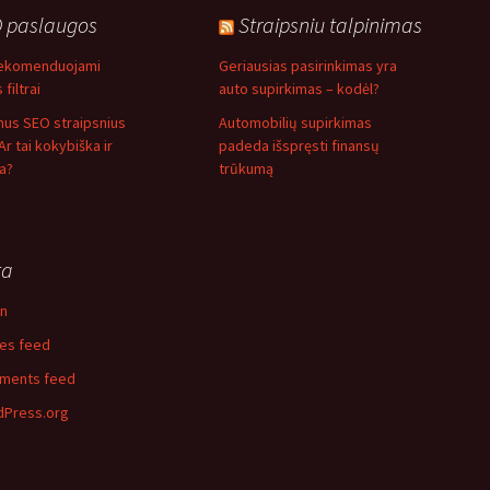
 paslaugos
Straipsniu talpinimas
rekomenduojami
Geriausias pasirinkimas yra
filtrai
auto supirkimas – kodėl?
mus SEO straipsnius
Automobilių supirkimas
 Ar tai kokybiška ir
padeda išspręsti finansų
a?
trūkumą
ta
in
ies feed
ments feed
Press.org