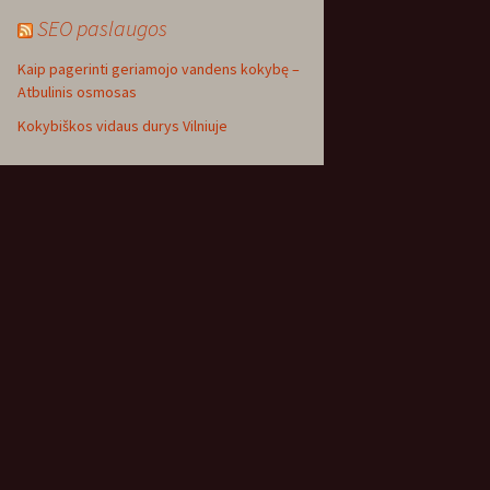
SEO paslaugos
Kaip pagerinti geriamojo vandens kokybę –
Atbulinis osmosas
Kokybiškos vidaus durys Vilniuje