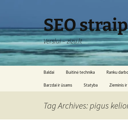
Skip
to
content
SEO strai
Verslui – zizu.lt
Baldai
Buitinė technika
Ranku darbo
Barzdai ir ūsams
Statyba
Zieminis ir
Tag Archives: pigus kel