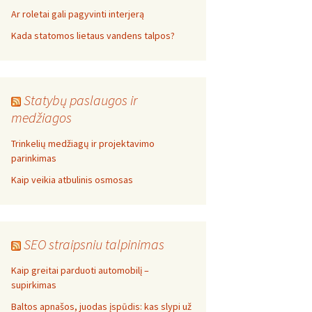
Ar roletai gali pagyvinti interjerą
Kada statomos lietaus vandens talpos?
Statybų paslaugos ir
medžiagos
Trinkelių medžiagų ir projektavimo
parinkimas
Kaip veikia atbulinis osmosas
SEO straipsniu talpinimas
Kaip greitai parduoti automobilį –
supirkimas
Baltos apnašos, juodas įspūdis: kas slypi už