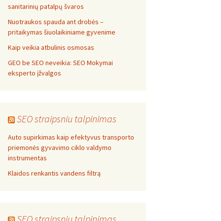
sanitarinių patalpų švaros
Nuotraukos spauda ant drobės –
pritaikymas šiuolaikiniame gyvenime
Kaip veikia atbulinis osmosas
GEO be SEO neveikia: SEO Mokymai
eksperto įžvalgos
SEO straipsniu talpinimas
Auto supirkimas kaip efektyvus transporto
priemonės gyvavimo ciklo valdymo
instrumentas
Klaidos renkantis vandens filtrą
SEO straipsniu talpinimas