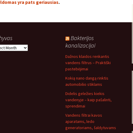
ldomas yra pats geriausias
.
hyvas
Bakterijos
kanalizacijai
yvas
Dažnos klaidos renkantis
vandens filtrus – Praktiški
pastebėjimai
Kokią nano dangą rinktis
automobilio stiklams
Didelis geležies kiekis
vandenyje – kaip pašalinti,
sprendimai
Vandens filtrai kavos
aparatams, ledo
generatoriams, šaldytuvams