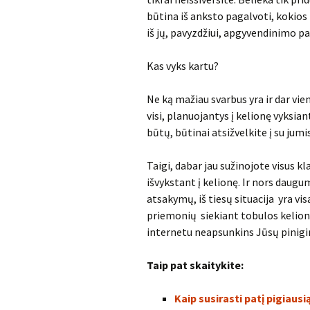
būtina iš anksto pagalvoti, kokios 
iš jų, pavyzdžiui, apgyvendinimo pa
Kas vyks kartu?
Ne ką mažiau svarbus yra ir dar vie
visi, planuojantys į kelionę vyksiant
būtų, būtinai atsižvelkite į su ju
Taigi, dabar jau sužinojote visus k
išvykstant į kelionę. Ir nors daugu
atsakymų, iš tiesų situacija yra vis
priemonių siekiant tobulos kelion
internetu neapsunkins Jūsų pinigi
Taip pat skaitykite:
Kaip susirasti patį pigiaus