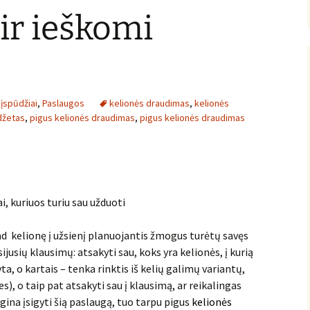
ir ieškomi
 įspūdžiai
,
Paslaugos
kelionės draudimas
,
kelionės
džetas
,
pigus kelionės draudimas
,
pigus kelionės draudimas
i, kuriuos turiu sau užduoti
ad kelionę į užsienį planuojantis žmogus turėtų savęs
sijusių klausimų: atsakyti sau, koks yra kelionės, į kurią
yta, o kartais – tenka rinktis iš kelių galimų variantų,
s), o taip pat atsakyti sau į klausimą, ar reikalingas
gina įsigyti šią paslaugą, tuo tarpu pigus
kelionės