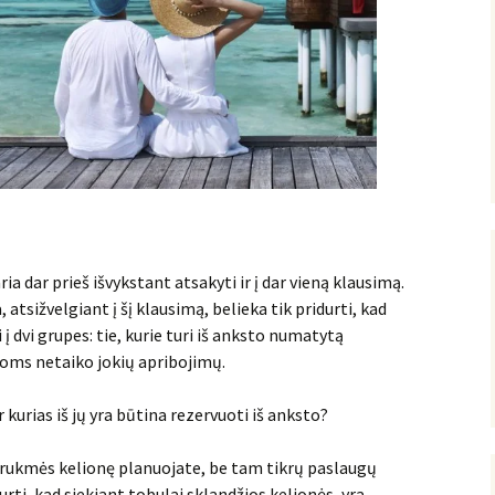
a dar prieš išvykstant atsakyti ir į dar vieną klausimą.
atsižvelgiant į šį klausimą, belieka tik pridurti, kad
 į dvi grupes: tie, kurie turi iš anksto numatytą
aidoms netaiko jokių apribojimų.
 kurias iš jų yra būtina rezervuoti iš anksto?
 trukmės kelionę planuojate, be tam tikrų paslaugų
durti, kad siekiant tobulai sklandžios kelionės, yra