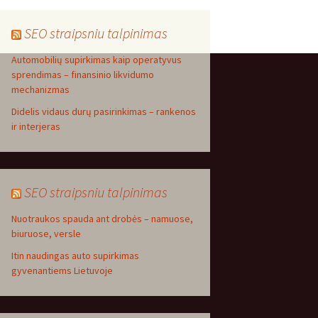
SEO straipsniu talpinimas
Automobilių supirkimas kaip operatyvus
sprendimas – finansinio likvidumo
mechanizmas
Didelis vidaus durų pasirinkimas – rankenos
ir interjeras
SEO straipsniu talpinimas
Nuotraukos spauda ant drobės – namuose,
biuruose, versle
Itin naudingas auto supirkimas
gyvenantiems Lietuvoje