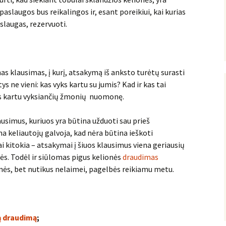
paslaugos bus reikalingos ir, esant poreikiui, kai kurias
slaugas, rezervuoti.
nas klausimas, į kurį, atsakymą iš anksto turėtų surasti
ys ne vieni: kas vyks kartu su jumis? Kad ir kas tai
mis kartu vyksiančių žmonių nuomonę.
lausimus, kuriuos yra būtina užduoti sau prieš
ma keliautojų galvoja, kad nėra būtina ieškoti
ai kitokia – atsakymai į šiuos klausimus viena geriausių
ės. Todėl ir siūlomas pigus kelionės
draudimas
nės, bet nutikus nelaimei, pagelbės reikiamu metu.
ią draudimą
;