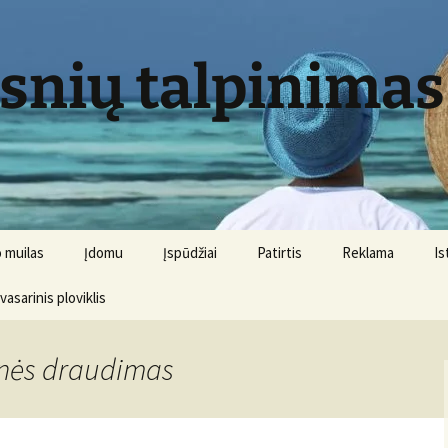
psnių talpinimas
 muilas
Įdomu
Įspūdžiai
Patirtis
Reklama
Is
 vasarinis ploviklis
ionės draudimas