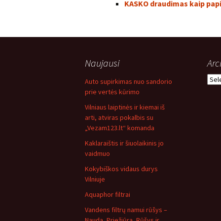
KASKO draudimas kaip papi
Naujausi
Arc
Arch
Auto supirkimas nuo sandorio
prie vertės kūrimo
Vilniaus laiptinės ir kiemai iš
arti, atviras pokalbis su
„Vezam123.lt“ komanda
Kaklaraištis ir šiuolaikinis jo
vaidmuo
Kokybiškos vidaus durys
Vilniuje
Aquaphor filtrai
Vandens filtrų namui rūšys –
Nauda, Priežiūra, Rūšys ir