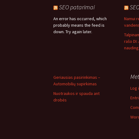
SEO patarimai
SEO
An error has occurred, which
Namui 
probably means the feed is
vandens 
down. Try again later.
Talpina
rašo DI:
nauding
Me
Geriausias pasirinkimas –
Automobilių supirkimas
Log 
Nuotraukos ir spauda ant
Entr
drobės
Com
Word