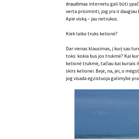
draudimas
internetu gali būti ypač
verta prisiminti, jog yra ir daugiau
Apie viską – jau netrukus.
Kiek laiko truks kelionė?
Dar vienas klausimas, į kurį sau tu
toks: kokia bus jos trukmė? Kai kur
kelionė trukmė, tačiau kai kuriais iš
skirs kelionei. Beje, na, jei, o mėg
jog visada egzistuoja galimybė pra