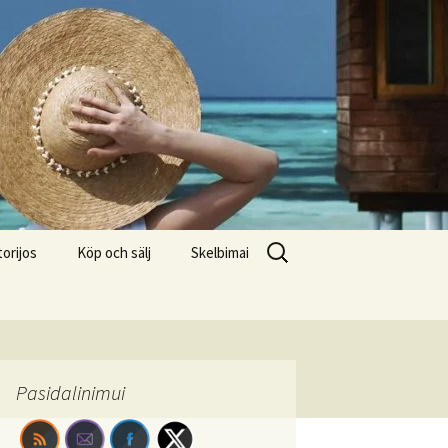
Search
torijos
Köp och sälj
Skelbimai
for:
Pasidalinimui