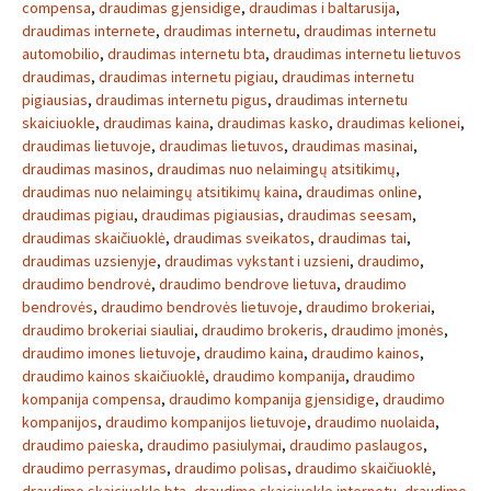
compensa
,
draudimas gjensidige
,
draudimas i baltarusija
,
draudimas internete
,
draudimas internetu
,
draudimas internetu
automobilio
,
draudimas internetu bta
,
draudimas internetu lietuvos
draudimas
,
draudimas internetu pigiau
,
draudimas internetu
pigiausias
,
draudimas internetu pigus
,
draudimas internetu
skaiciuokle
,
draudimas kaina
,
draudimas kasko
,
draudimas kelionei
,
draudimas lietuvoje
,
draudimas lietuvos
,
draudimas masinai
,
draudimas masinos
,
draudimas nuo nelaimingų atsitikimų
,
draudimas nuo nelaimingų atsitikimų kaina
,
draudimas online
,
draudimas pigiau
,
draudimas pigiausias
,
draudimas seesam
,
draudimas skaičiuoklė
,
draudimas sveikatos
,
draudimas tai
,
draudimas uzsienyje
,
draudimas vykstant i uzsieni
,
draudimo
,
draudimo bendrovė
,
draudimo bendrove lietuva
,
draudimo
bendrovės
,
draudimo bendrovės lietuvoje
,
draudimo brokeriai
,
draudimo brokeriai siauliai
,
draudimo brokeris
,
draudimo įmonės
,
draudimo imones lietuvoje
,
draudimo kaina
,
draudimo kainos
,
draudimo kainos skaičiuoklė
,
draudimo kompanija
,
draudimo
kompanija compensa
,
draudimo kompanija gjensidige
,
draudimo
kompanijos
,
draudimo kompanijos lietuvoje
,
draudimo nuolaida
,
draudimo paieska
,
draudimo pasiulymai
,
draudimo paslaugos
,
draudimo perrasymas
,
draudimo polisas
,
draudimo skaičiuoklė
,