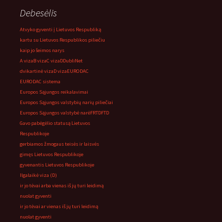
Debesėlis
Atvyko gyventi į Lietuvos Respubliką
kartu su Lietuvos Respublikos piliečiu
kaip jo šeimos narys
A viza
B viza
C viza
D
DubliNet
dvikartinė viza
D viza
EURODAC
EURODAC sistema
Europos Sąjungos reikalavimai
Europos Sąjungos valstybių narių piliečiai
Europos Sąjungos valstybė narė
FRTD
FTD
Gavo pabėgėlio statusą Lietuvos
Respublikoje
gerbiamos žmogaus teisės ir laisvės
gimęs Lietuvos Respublikoje
gyvenantis Lietuvos Respublikoje
Ilgalaikė viza (D)
ir jo tėvai arba vienas iš jų turi leidimą
nuolat gyventi
ir jo tėvai ar vienas iš jų turi leidimą
nuolat gyventi