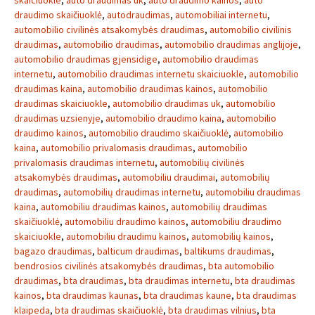
skaiciuokle
,
auto draudimas uk
,
auto draudimo kainos
,
auto
draudimo skaičiuoklė
,
autodraudimas
,
automobiliai internetu
,
automobilio civilinės atsakomybės draudimas
,
automobilio civilinis
draudimas
,
automobilio draudimas
,
automobilio draudimas anglijoje
,
automobilio draudimas gjensidige
,
automobilio draudimas
internetu
,
automobilio draudimas internetu skaiciuokle
,
automobilio
draudimas kaina
,
automobilio draudimas kainos
,
automobilio
draudimas skaiciuokle
,
automobilio draudimas uk
,
automobilio
draudimas uzsienyje
,
automobilio draudimo kaina
,
automobilio
draudimo kainos
,
automobilio draudimo skaičiuoklė
,
automobilio
kaina
,
automobilio privalomasis draudimas
,
automobilio
privalomasis draudimas internetu
,
automobilių civilinės
atsakomybės draudimas
,
automobiliu draudimai
,
automobilių
draudimas
,
automobilių draudimas internetu
,
automobiliu draudimas
kaina
,
automobiliu draudimas kainos
,
automobilių draudimas
skaičiuoklė
,
automobiliu draudimo kainos
,
automobiliu draudimo
skaiciuokle
,
automobiliu draudimu kainos
,
automobilių kainos
,
bagazo draudimas
,
balticum draudimas
,
baltikums draudimas
,
bendrosios civilinės atsakomybės draudimas
,
bta automobilio
draudimas
,
bta draudimas
,
bta draudimas internetu
,
bta draudimas
kainos
,
bta draudimas kaunas
,
bta draudimas kaune
,
bta draudimas
klaipeda
,
bta draudimas skaičiuoklė
,
bta draudimas vilnius
,
bta