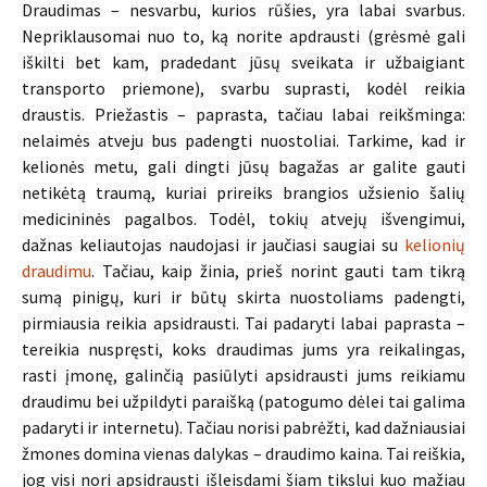
Draudimas – nesvarbu, kurios rūšies, yra labai svarbus.
Nepriklausomai nuo to, ką norite apdrausti (grėsmė gali
iškilti bet kam, pradedant jūsų sveikata ir užbaigiant
transporto priemone), svarbu suprasti, kodėl reikia
draustis. Priežastis – paprasta, tačiau labai reikšminga:
nelaimės atveju bus padengti nuostoliai. Tarkime, kad ir
kelionės metu, gali dingti jūsų bagažas ar galite gauti
netikėtą traumą, kuriai prireiks brangios užsienio šalių
medicininės pagalbos. Todėl, tokių atvejų išvengimui,
dažnas keliautojas naudojasi ir jaučiasi saugiai su
kelionių
draudimu
. Tačiau, kaip žinia, prieš norint gauti tam tikrą
sumą pinigų, kuri ir būtų skirta nuostoliams padengti,
pirmiausia reikia apsidrausti. Tai padaryti labai paprasta –
tereikia nuspręsti, koks draudimas jums yra reikalingas,
rasti įmonę, galinčią pasiūlyti apsidrausti jums reikiamu
draudimu bei užpildyti paraišką (patogumo dėlei tai galima
padaryti ir internetu). Tačiau norisi pabrėžti, kad dažniausiai
žmones domina vienas dalykas – draudimo kaina. Tai reiškia,
jog visi nori apsidrausti išleisdami šiam tikslui kuo mažiau