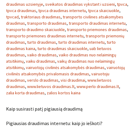
draudimas uzsienyje
,
sveikatos draudimas vykstant i uzsieni
,
tpvca
,
tpvca draudimas
,
tpvca draudimas internetu
,
tpvca skaiciuokle
,
tpvcad
,
traktoriaus draudimas
,
transporto civilines atsakomybes
draudimas
,
transporto draudimas
,
transporto draudimas internetu
,
transporto draudimo skaiciuokle
,
transporto priemones draudimas
,
transporto priemones draudimas internetu
,
transporto priemonių
draudimas
,
turto draudimas
,
turto draudimas internetu
,
turto
draudimas kaina
,
turto draudimas skaiciuokle
,
uab lietuvos
draudimas
,
vaiko draudimas
,
vaiko draudimas nuo nelaimingų
atsitikimų
,
vaiku draudimas
,
vaikų draudimas nuo nelaimingų
atsitikimų
,
vairuotojų civilinės atsakomybės draudimas
,
vairuotojų
civilinės atsakomybės privalomasis draudimas
,
vairuotoju
draudimas
,
verslo draudimas
,
visi draudimai
,
www.lietuvos
draudimas
,
www.lietuvos draudimas.lt
,
www.perlo draudimas.lt
,
zalia korta draudimas
,
zalios kortos kaina
Kaip susirasti patį pigiausią draudimą
Pigiausias draudimas internetu: kaip jo ieškoti?