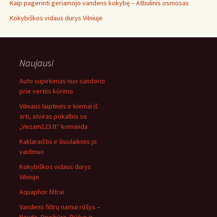
Kaip pagerinti geriamojo vandens kokybę – Atbulinis osmosas
Kokybiškos vidaus durys Vilniuje
Naujausi
Auto supirkimas nuo sandorio
prie vertės kūrimo
Vilniaus laiptinės ir kiemai iš
arti, atviras pokalbis su
„Vezam123.lt“ komanda
Kaklaraištis ir šiuolaikinis jo
vaidmuo
Kokybiškos vidaus durys
Vilniuje
Aquaphor filtrai
Vandens filtrų namui rūšys –