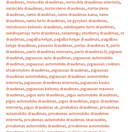
draudimas
,
motociklo draudimas
,
motociklo draudimas internetu
,
motociklu draudimas
,
motorolerio draudimas
,
motoroleriu
draudimas
,
namo draudimas
,
namo draudimas kaina
,
namu
draudimas
,
namu turto draudimas
,
ne gyvybės draudimas
,
neįvykusios kelionės draudimas
,
nekilnojamo turto draudimas
,
nekilnojamojo turto draudimas
,
nelaimingų atsitikimų draudimas
,
nt
draudimas
,
pagalba kelyje
,
pagalba kelyje draudimas
,
pagalbos
kelyje draudimas
,
pasienio draudimas
,
perlas draudimas lt
,
perlo
draudimas
,
perlo draudimas internetu
,
perlo draudimas.lt
,
pigiausi
draudimai
,
pigiausias auto draudimas
,
pigiausias automobilio
draudimas
,
pigiausias automobiliu draudimas
,
pigiausias civilines
atsakomybes draudimas
,
pigiausias draudimas
,
pigiausias
draudimas automobiliui
,
pigiausias draudimas automobiliui
internetu
,
pigiausias draudimas internetu
,
pigiausias kasko
draudimas
,
pigiausias kelionių draudimas
,
pigiausias masinos
draudimas
,
pigus auto draudimas
,
pigus automobilio draudimas
,
pigus automobiliu draudimas
,
pigus draudimas
,
pigus draudimas
internetu
,
pigus draudimas uk
,
priekabos draudimas
,
privalomas
automobilio draudimas
,
privalomas automobilio draudimas
internetu
,
privalomas automobilio draudimas skaiciuokle
,
privalomas automobiliu draudimas
,
privalomas automobiliu