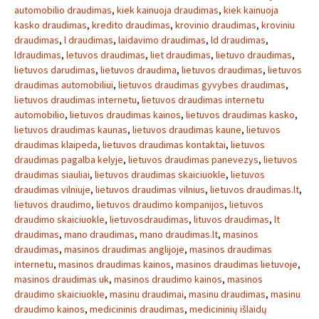
automobilio draudimas
,
kiek kainuoja draudimas
,
kiek kainuoja
kasko draudimas
,
kredito draudimas
,
krovinio draudimas
,
kroviniu
draudimas
,
l draudimas
,
laidavimo draudimas
,
ld draudimas
,
ldraudimas
,
letuvos draudimas
,
liet draudimas
,
lietuvo draudimas
,
lietuvos darudimas
,
lietuvos draudima
,
lietuvos draudimas
,
lietuvos
draudimas automobiliui
,
lietuvos draudimas gyvybes draudimas
,
lietuvos draudimas internetu
,
lietuvos draudimas internetu
automobilio
,
lietuvos draudimas kainos
,
lietuvos draudimas kasko
,
lietuvos draudimas kaunas
,
lietuvos draudimas kaune
,
lietuvos
draudimas klaipeda
,
lietuvos draudimas kontaktai
,
lietuvos
draudimas pagalba kelyje
,
lietuvos draudimas panevezys
,
lietuvos
draudimas siauliai
,
lietuvos draudimas skaiciuokle
,
lietuvos
draudimas vilniuje
,
lietuvos draudimas vilnius
,
lietuvos draudimas.lt
,
lietuvos draudimo
,
lietuvos draudimo kompanijos
,
lietuvos
draudimo skaiciuokle
,
lietuvosdraudimas
,
lituvos draudimas
,
lt
draudimas
,
mano draudimas
,
mano draudimas.lt
,
masinos
draudimas
,
masinos draudimas anglijoje
,
masinos draudimas
internetu
,
masinos draudimas kainos
,
masinos draudimas lietuvoje
,
masinos draudimas uk
,
masinos draudimo kainos
,
masinos
draudimo skaiciuokle
,
masinu draudimai
,
masinu draudimas
,
masinu
draudimo kainos
,
medicininis draudimas
,
medicininių išlaidų