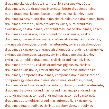
draudimo skaiciuokle
,
bta internetu
,
bta skaiciuokle
,
būsto
draudimas
,
busto draudimas internetu
,
būsto draudimas kaina
,
busto draudimas kainos
,
busto draudimas skaiciuokle
,
busto
draudimo kainos
,
busto draudimo skaiciuokle
,
buto draudimas
,
buto
draudimas internetu
,
buto draudimas kaina
,
buto draudimas
skaiciuokle
,
ca draudimas
,
car draudimas
,
casco draudimas
,
casco
draudimas skaiciuokle
,
casco draudimo skaiciuokle
,
casko
draudimas
,
civilinė atsakomybė
,
civilinės atsakomybės draudimas
,
civilinės atsakomybės draudimas internetu
,
civilines atsakomybes
draudimas skaiciuokle
,
civilinės atsakomybės draudimo skaičiuoklė
,
civilinės atsakomybės sąlygos
,
civilinio draudimo skaiciuokle
,
civilinis automobilio draudimas
,
civilinis draudimas
,
civilinis
draudimas internetu
,
civilinis draudimas pigiausias
,
civilinis
draudimas skaiciuokle
,
cmr draudimas
,
compensa automobilio
draudimas
,
compensa draudimas
,
compensa draudimas internetu
,
compensa gyvybės draudimas
,
darudimas
,
dradimas
,
draud
,
draudima
,
draudimai
,
draudimai automobiliams
,
draudimai internetu
,
draudimai lietuvoje
,
draudimas
,
draudimas anglijoje
,
draudimas
auto
,
draudimas automobilio
,
draudimas automobilio internetu
,
draudimas automobiliui
,
draudimas automobiliui skaiciuokle
,
draudimas bta
,
draudimas civilines atsakomybes
,
draudimas