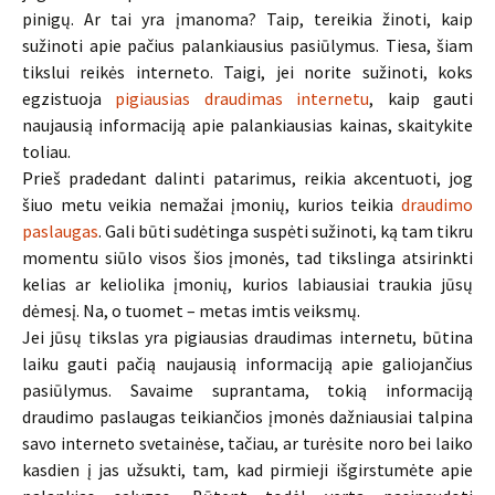
pinigų. Ar tai yra įmanoma? Taip, tereikia žinoti, kaip
sužinoti apie pačius palankiausius pasiūlymus. Tiesa, šiam
tikslui reikės interneto. Taigi, jei norite sužinoti, koks
egzistuoja
pigiausias draudimas internetu
, kaip gauti
naujausią informaciją apie palankiausias kainas, skaitykite
toliau.
Prieš pradedant dalinti patarimus, reikia akcentuoti, jog
šiuo metu veikia nemažai įmonių, kurios teikia
draudimo
paslaugas
. Gali būti sudėtinga suspėti sužinoti, ką tam tikru
momentu siūlo visos šios įmonės, tad tikslinga atsirinkti
kelias ar keliolika įmonių, kurios labiausiai traukia jūsų
dėmesį. Na, o tuomet – metas imtis veiksmų.
Jei jūsų tikslas yra pigiausias draudimas internetu, būtina
laiku gauti pačią naujausią informaciją apie galiojančius
pasiūlymus. Savaime suprantama, tokią informaciją
draudimo paslaugas teikiančios įmonės dažniausiai talpina
savo interneto svetainėse, tačiau, ar turėsite noro bei laiko
kasdien į jas užsukti, tam, kad pirmieji išgirstumėte apie