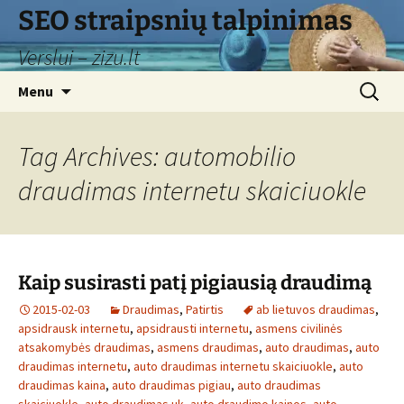
Skip
SEO straipsnių talpinimas
to
Verslui – zizu.lt
content
Search
Menu
for:
Tag Archives: automobilio
draudimas internetu skaiciuokle
Kaip susirasti patį pigiausią draudimą
2015-02-03
Draudimas
,
Patirtis
ab lietuvos draudimas
,
apsidrausk internetu
,
apsidrausti internetu
,
asmens civilinės
atsakomybės draudimas
,
asmens draudimas
,
auto draudimas
,
auto
draudimas internetu
,
auto draudimas internetu skaiciuokle
,
auto
draudimas kaina
,
auto draudimas pigiau
,
auto draudimas