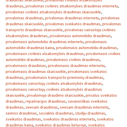
draudimas skaiciuokle
,
privalomas civilinės atsakomybės
draudimas
,
privalomas civilines atsakomybes draudimas internetu
,
privalomas civilinės atsakomybės draudimas skaiciuokle
,
privalomas draudimas
,
privalomas draudimas internetu
,
privalomas
draudimas skaiciuokle
,
privalomas sveikatos draudimas
,
privalomas
transporto draudimas skaiciuokle
,
privalomas vairuotoju civilines
atsakomybes draudimas
,
privalomasis automobilio draudimas
,
privalomasis automobilio draudimas internetu
,
privalomasis
automobilio draudimas kaina
,
privalomasis automobiliu draudimas
,
privalomasis civilinės atsakomybės draudimas
,
privalomasis civilinis
automobilio draudimas
,
privalomasis civilinis draudimas
,
privalomasis draudimas
,
privalomasis draudimas internetu
,
privalomasis draudimas skaiciuokle
,
privalomasis sveikatos
draudimas
,
privalomasis transporto priemonių draudimas
,
privalomasis vairuotojų civilinės atsakomybės draudimas
,
privalomasis vairuotojų civilinės atsakomybės draudimas
skaiciuokle
,
privalomojo draudimo skaiciuokle
,
privatus sveikatos
draudimas
,
repatriacijos draudimas
,
savanoriškas sveikatos
draudimas
,
seesam draudimas
,
seesam draudimas internetu
,
seimos draudimas
,
socialinis draudimas
,
studiju draudimas
,
sveikatos draudimas
,
sveikatos draudimas internetu
,
sveikatos
draudimas kaina
,
sveikatos draudimas lietuvoje
,
sveikatos