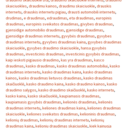
draudimo skaiciuokle bta
,
draudimo skaiciuokle internetu
,
draudimo
skaiciuokles
,
draudimu kainos
,
draudimu skaiciuokle
,
drauskis
internetu
,
drauskis internetu pigiau
,
drausti automobili internetu
,
drudimas
,
e draudimas
,
edraudimas
,
eta draudimas
,
europinis
draudimas
,
europinis sveikatos draudimas
,
givybes draudimas
,
gjensidige automobilio draudimas
,
gjensidige draudimas
,
gjensidige draudimas internetu
,
gyvybės draudimas
,
gyvybes
draudimas internetu
,
gyvybes draudimas kaina
,
gyvybes draudimas
skaiciuokle
,
gyvybes draudimo skaiciuokle
,
hansa gyvybės
draudimas
,
investicinis draudimas
,
investicinis gyvybės draudimas
,
kaip ieskoti pigiausio draudimo
,
kas yra draudimas
,
kasco
draudimas
,
kasko draudimas
,
kasko draudimas automobiliui
,
kasko
draudimas internetu
,
kasko draudimas kaina
,
kasko draudimas
kainos
,
kasko draudimas lietuvos draudimas
,
kasko draudimas
skaičiuoklė
,
kasko draudimo kaina
,
kasko draudimo kainos
,
kasko
draudimo salygos
,
kasko draudimo skaičiuoklė
,
kasko internetu
,
kasko kaina
,
kasko skaičiuoklė
,
kaupiamasis draudimas
,
kaupiamasis gyvybės draudimas
,
kelionės draudimas
,
kelionės
draudimas internetu
,
keliones draudimas kaina
,
keliones draudimas
skaiciuokle
,
keliones sveikatos draudimas
,
kelioninis draudimas
,
kelionių draudimas
,
kelionių draudimas internetu
,
kelionių
draudimas kaina
,
kelioniu draudimas skaiciuokle
,
kiek kainuoja