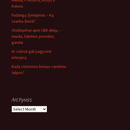
Nauda, Priežiūra, Rūšys ir
Kainos
Padangų žymėjimas – Ką
svarbu žinoti?
Atsiliepimai apie CBD aliejų –
nauda, šalutinis poveikis,
gandai
Ar roletai gali pagyvinti
interjerą
Kada statomos lietaus vandens
talpos?
Archyvas
Archyvas