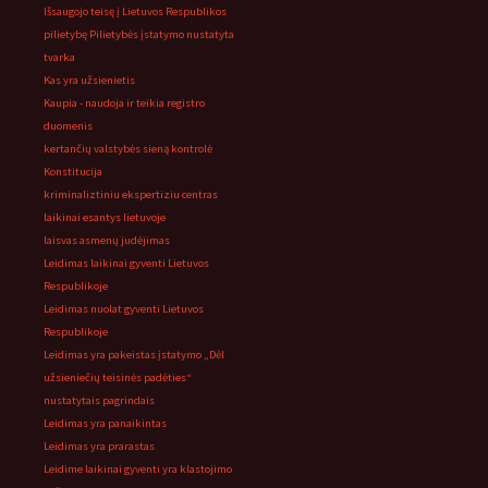
Išsaugojo teisę į Lietuvos Respublikos
pilietybę Pilietybės įstatymo nustatyta
tvarka
Kas yra užsienietis
Kaupia - naudoja ir teikia registro
duomenis
kertančių valstybės sieną kontrolė
Konstitucija
kriminaliztiniu ekspertiziu centras
laikinai esantys lietuvoje
laisvas asmenų judėjimas
Leidimas laikinai gyventi Lietuvos
Respublikoje
Leidimas nuolat gyventi Lietuvos
Respublikoje
Leidimas yra pakeistas įstatymo „Dėl
užsieniečių teisinės padėties“
nustatytais pagrindais
Leidimas yra panaikintas
Leidimas yra prarastas
Leidime laikinai gyventi yra klastojimo