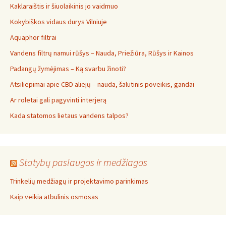
Kaklaraištis ir šiuolaikinis jo vaidmuo
Kokybiškos vidaus durys Vilniuje
Aquaphor filtrai
Vandens filtrų namui rūšys – Nauda, Priežiūra, Rūšys ir Kainos
Padangų žymėjimas – Ką svarbu žinoti?
Atsiliepimai apie CBD aliejų – nauda, šalutinis poveikis, gandai
Ar roletai gali pagyvinti interjerą
Kada statomos lietaus vandens talpos?
Statybų paslaugos ir medžiagos
Trinkelių medžiagų ir projektavimo parinkimas
Kaip veikia atbulinis osmosas