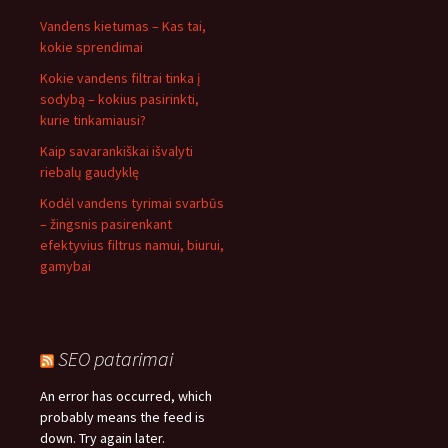
Vandens kietumas – Kas tai,
kokie sprendimai
Kokie vandens filtrai tinka į
sodybą – kokius pasirinkti,
kurie tinkamiausi?
Kaip savarankiškai išvalyti
riebalų gaudyklę
Kodėl vandens tyrimai svarbūs
– žingsnis pasirenkant
efektyvius filtrus namui, biurui,
gamybai
SEO patarimai
An error has occurred, which
probably means the feed is
down. Try again later.