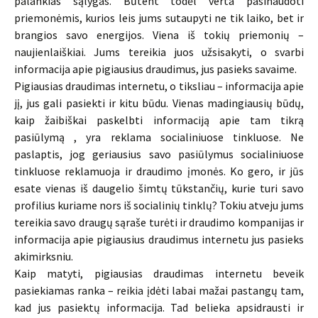
palankias sąlygas. Būtent todėl verta pasinaudoti
priemonėmis, kurios leis jums sutaupyti ne tik laiko, bet ir
brangios savo energijos. Viena iš tokių priemonių –
naujienlaiškiai. Jums tereikia juos užsisakyti, o svarbi
informacija apie pigiausius draudimus, jus pasieks savaime.
Pigiausias draudimas internetu, o tiksliau – informacija apie
jį, jus gali pasiekti ir kitu būdu. Vienas madingiausių būdų,
kaip žaibiškai paskelbti informaciją apie tam tikrą
pasiūlymą , yra reklama socialiniuose tinkluose. Ne
paslaptis, jog geriausius savo pasiūlymus socialiniuose
tinkluose reklamuoja ir draudimo įmonės. Ko gero, ir jūs
esate vienas iš daugelio šimtų tūkstančių, kurie turi savo
profilius kuriame nors iš socialinių tinklų? Tokiu atveju jums
tereikia savo draugų sąraše turėti ir draudimo kompanijas ir
informacija apie pigiausius draudimus internetu jus pasieks
akimirksniu.
Kaip matyti, pigiausias draudimas internetu beveik
pasiekiamas ranka – reikia įdėti labai mažai pastangų tam,
kad jus pasiektų informacija. Tad belieka apsidrausti ir