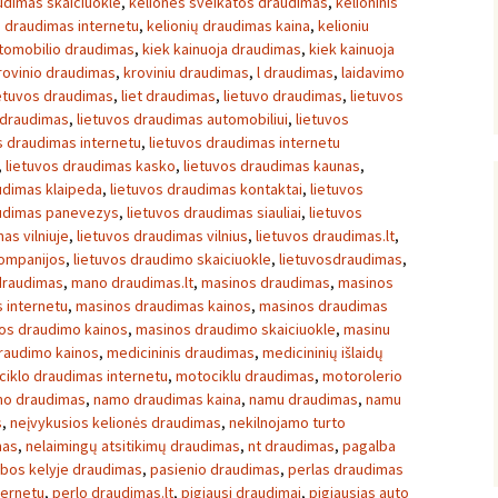
udimas skaiciuokle
,
keliones sveikatos draudimas
,
kelioninis
ų draudimas internetu
,
kelionių draudimas kaina
,
kelioniu
utomobilio draudimas
,
kiek kainuoja draudimas
,
kiek kainuoja
rovinio draudimas
,
kroviniu draudimas
,
l draudimas
,
laidavimo
etuvos draudimas
,
liet draudimas
,
lietuvo draudimas
,
lietuvos
 draudimas
,
lietuvos draudimas automobiliui
,
lietuvos
s draudimas internetu
,
lietuvos draudimas internetu
,
lietuvos draudimas kasko
,
lietuvos draudimas kaunas
,
udimas klaipeda
,
lietuvos draudimas kontaktai
,
lietuvos
audimas panevezys
,
lietuvos draudimas siauliai
,
lietuvos
as vilniuje
,
lietuvos draudimas vilnius
,
lietuvos draudimas.lt
,
kompanijos
,
lietuvos draudimo skaiciuokle
,
lietuvosdraudimas
,
draudimas
,
mano draudimas.lt
,
masinos draudimas
,
masinos
 internetu
,
masinos draudimas kainos
,
masinos draudimas
os draudimo kainos
,
masinos draudimo skaiciuokle
,
masinu
raudimo kainos
,
medicininis draudimas
,
medicininių išlaidų
iklo draudimas internetu
,
motociklu draudimas
,
motorolerio
o draudimas
,
namo draudimas kaina
,
namu draudimas
,
namu
s
,
neįvykusios kelionės draudimas
,
nekilnojamo turto
mas
,
nelaimingų atsitikimų draudimas
,
nt draudimas
,
pagalba
bos kelyje draudimas
,
pasienio draudimas
,
perlas draudimas
ternetu
,
perlo draudimas.lt
,
pigiausi draudimai
,
pigiausias auto