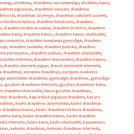
imingų atsitikimų
,
draudimas nuo nelaimingų atsitikimų kaina
,
audimas pigiausias
,
draudimas seesam
,
draudimas
imas tai
,
draudimas uzsienyje
,
draudimas vykstant i uzsieni
,
o bendrove lietuva
,
draudimo bendrovės
,
draudimo
i
,
draudimo brokeriai siauliai
,
draudimo brokeris
,
draudimo
udimo kaina
,
draudimo kainos
,
draudimo kainos skaičiuoklė
,
ija compensa
,
draudimo kompanija gjensidige
,
draudimo
voje
,
draudimo nuolaida
,
draudimo paieska
,
draudimo
imo perrasymas
,
draudimo polisas
,
draudimo skaičiuoklė
,
iciuokle internetu
,
draudimo skaiciuokles
,
draudimu kainos
,
u
,
drauskis internetu pigiau
,
drausti automobili internetu
,
a draudimas
,
europinis draudimas
,
europinis sveikatos
ige automobilio draudimas
,
gjensidige draudimas
,
gjensidige
as
,
gyvybes draudimas internetu
,
gyvybes draudimas kaina
,
s draudimo skaiciuokle
,
hansa gyvybės draudimas
,
vybės draudimas
,
kaip ieskoti pigiausio draudimo
,
kas yra
audimas
,
kasko draudimas automobiliui
,
kasko draudimas
o draudimas kainos
,
kasko draudimas lietuvos draudimas
,
udimo kaina
,
kasko draudimo kainos
,
kasko draudimo
asko internetu
,
kasko kaina
,
kasko skaičiuoklė
,
kaupiamasis
dimas
,
kelionės draudimas
,
kelionės draudimas internetu
,