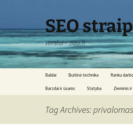
Skip
to
content
SEO strai
Verslui – zizu.lt
Baldai
Buitinė technika
Ranku darbo
Barzdai ir ūsams
Statyba
Zieminis ir
Tag Archives: privaloma