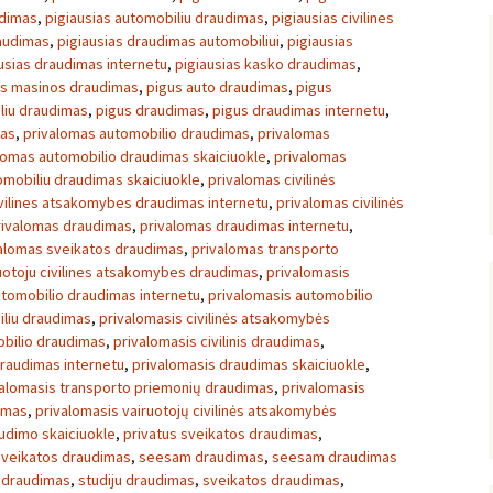
udimas
,
pigiausias automobiliu draudimas
,
pigiausias civilines
raudimas
,
pigiausias draudimas automobiliui
,
pigiausias
usias draudimas internetu
,
pigiausias kasko draudimas
,
as masinos draudimas
,
pigus auto draudimas
,
pigus
liu draudimas
,
pigus draudimas
,
pigus draudimas internetu
,
mas
,
privalomas automobilio draudimas
,
privalomas
lomas automobilio draudimas skaiciuokle
,
privalomas
omobiliu draudimas skaiciuokle
,
privalomas civilinės
vilines atsakomybes draudimas internetu
,
privalomas civilinės
rivalomas draudimas
,
privalomas draudimas internetu
,
alomas sveikatos draudimas
,
privalomas transporto
uotoju civilines atsakomybes draudimas
,
privalomasis
utomobilio draudimas internetu
,
privalomasis automobilio
iliu draudimas
,
privalomasis civilinės atsakomybės
mobilio draudimas
,
privalomasis civilinis draudimas
,
draudimas internetu
,
privalomasis draudimas skaiciuokle
,
valomasis transporto priemonių draudimas
,
privalomasis
dimas
,
privalomasis vairuotojų civilinės atsakomybės
udimo skaiciuokle
,
privatus sveikatos draudimas
,
sveikatos draudimas
,
seesam draudimas
,
seesam draudimas
s draudimas
,
studiju draudimas
,
sveikatos draudimas
,