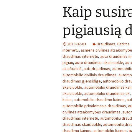
Kaip susira
pigiausią
2015-02-03
Draudimas
,
Patirtis
internetu
,
asmens civilinės atsakomyb
draudimas internetu
,
auto draudimas in
pigiau
,
auto draudimas skaiciuokle
,
aut
skaičiuoklė
,
autodraudimas
,
automobilia
automobilio civilinis draudimas
,
automob
draudimas gjensidige
,
automobilio dra
skaiciuokle
,
automobilio draudimas kai
skaiciuokle
,
automobilio draudimas uk
,
kaina
,
automobilio draudimo kainos
,
au
automobilio privalomasis draudimas
,
au
civilinės atsakomybės draudimas
,
autom
draudimas internetu
,
automobiliu draud
draudimas skaičiuoklė
,
automobiliu dra
draudimu kainos
,
automobilių kainos
,
b