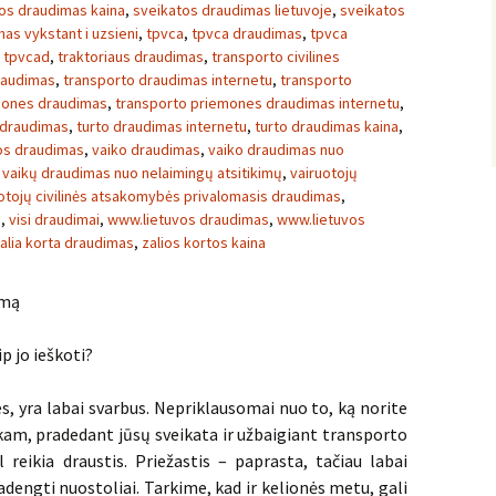
os draudimas kaina
,
sveikatos draudimas lietuvoje
,
sveikatos
as vykstant i uzsieni
,
tpvca
,
tpvca draudimas
,
tpvca
,
tpvcad
,
traktoriaus draudimas
,
transporto civilines
raudimas
,
transporto draudimas internetu
,
transporto
mones draudimas
,
transporto priemones draudimas internetu
,
 draudimas
,
turto draudimas internetu
,
turto draudimas kaina
,
vos draudimas
,
vaiko draudimas
,
vaiko draudimas nuo
,
vaikų draudimas nuo nelaimingų atsitikimų
,
vairuotojų
otojų civilinės atsakomybės privalomasis draudimas
,
s
,
visi draudimai
,
www.lietuvos draudimas
,
www.lietuvos
alia korta draudimas
,
zalios kortos kaina
imą
p jo ieškoti?
s, yra labai svarbus. Nepriklausomai nuo to, ką norite
 kam, pradedant jūsų sveikata ir užbaigiant transporto
 reikia draustis. Priežastis – paprasta, tačiau labai
dengti nuostoliai. Tarkime, kad ir kelionės metu, gali