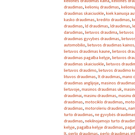
keliones draudimas kaina
,
keliones dra
draudimas
,
kelionių draudimas
,
kelioni
draudimas skaiciuokle
,
kiek kainuoja a
kasko draudimas
,
kredito draudimas
,
k
draudimas
,
ld draudimas
,
ldraudimas
,
l
darudimas
,
lietuvos draudima
,
lietuvos
draudimas gyvybes draudimas
,
lietuvo
automobilio
,
lietuvos draudimas kainos
lietuvos draudimas kaune
,
lietuvos dra
draudimas pagalba kelyje
,
lietuvos dr
draudimas skaiciuokle
,
lietuvos draudim
lietuvos draudimo
,
lietuvos draudimo 
lituvos draudimas
,
lt draudimas
,
mano 
draudimas anglijoje
,
masinos draudimas
lietuvoje
,
masinos draudimas uk
,
masin
draudimai
,
masinu draudimas
,
masinu d
draudimas
,
motociklo draudimas
,
motoc
draudimas
,
motoroleriu draudimas
,
nam
turto draudimas
,
ne gyvybės draudima
draudimas
,
nekilnojamojo turto draudi
kelyje
,
pagalba kelyje draudimas
,
pagal
lt
,
perlo draudimas
,
perlo draudimas in