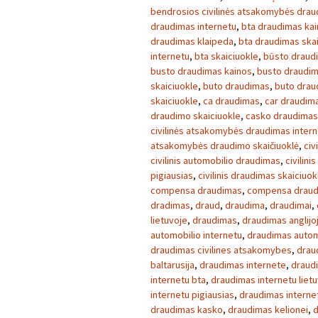
bendrosios civilinės atsakomybės dra
draudimas internetu
,
bta draudimas ka
draudimas klaipeda
,
bta draudimas skai
internetu
,
bta skaiciuokle
,
būsto draud
busto draudimas kainos
,
busto draudim
skaiciuokle
,
buto draudimas
,
buto drau
skaiciuokle
,
ca draudimas
,
car draudim
draudimo skaiciuokle
,
casko draudimas
civilinės atsakomybės draudimas inter
atsakomybės draudimo skaičiuoklė
,
civ
civilinis automobilio draudimas
,
civilini
pigiausias
,
civilinis draudimas skaiciuok
compensa draudimas
,
compensa draud
dradimas
,
draud
,
draudima
,
draudimai
,
lietuvoje
,
draudimas
,
draudimas anglijo
automobilio internetu
,
draudimas autom
draudimas civilines atsakomybes
,
drau
baltarusija
,
draudimas internete
,
draud
internetu bta
,
draudimas internetu liet
internetu pigiausias
,
draudimas interne
draudimas kasko
,
draudimas kelionei
,
d