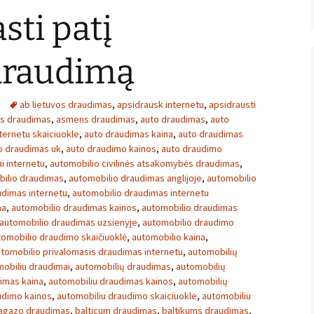
sti patį
 draudimą
ab lietuvos draudimas
,
apsidrausk internetu
,
apsidrausti
ės draudimas
,
asmens draudimas
,
auto draudimas
,
auto
ternetu skaiciuokle
,
auto draudimas kaina
,
auto draudimas
o draudimas uk
,
auto draudimo kainos
,
auto draudimo
i internetu
,
automobilio civilinės atsakomybės draudimas
,
ilio draudimas
,
automobilio draudimas anglijoje
,
automobilio
udimas internetu
,
automobilio draudimas internetu
na
,
automobilio draudimas kainos
,
automobilio draudimas
automobilio draudimas uzsienyje
,
automobilio draudimo
tomobilio draudimo skaičiuoklė
,
automobilio kaina
,
tomobilio privalomasis draudimas internetu
,
automobilių
obiliu draudimai
,
automobilių draudimas
,
automobilių
imas kaina
,
automobiliu draudimas kainos
,
automobilių
udimo kainos
,
automobiliu draudimo skaiciuokle
,
automobiliu
agazo draudimas
,
balticum draudimas
,
baltikums draudimas
,