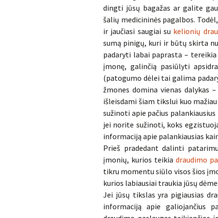
dingti jūsų bagažas ar galite gau
šalių medicininės pagalbos. Todėl,
ir jaučiasi saugiai su
kelionių dra
sumą pinigų, kuri ir būtų skirta n
padaryti labai paprasta – tereikia
įmonę, galinčią pasiūlyti apsidr
(patogumo dėlei tai galima padaryti
žmones domina vienas dalykas – dr
išleisdami šiam tikslui kuo mažiau 
sužinoti apie pačius palankiausius 
jei norite sužinoti, koks egzistuo
informaciją apie palankiausias kain
Prieš pradedant dalinti patarimu
įmonių, kurios teikia
draudimo pa
tikru momentu siūlo visos šios įmon
kurios labiausiai traukia jūsų dėm
Jei jūsų tikslas yra pigiausias d
informaciją apie galiojančius 