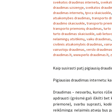
sveikatos draudimas internetu
,
sveikat
draudimas uzsienyje
,
sveikatos draudim
draudimas internetu
,
tpvca skaiciuokle
atsakomybes draudimas
,
transporto d
draudimo skaiciuokle
,
transporto prie
transporto priemonių draudimas
,
turto
turto draudimas skaiciuokle
,
uab lietu
nelaimingų atsitikimų
,
vaiku draudimas
civilinės atsakomybės draudimas
,
vairu
vairuotoju draudimas
,
verslo draudima
draudimas.lt
,
www.perlo draudimas.lt
,
z
Kaip susirasti patį pigiausią draud
Pigiausias draudimas internetu: kai
Draudimas – nesvarbu, kurios rūšie
apdrausti (grėsmė gali iškilti bet
priemone), svarbu suprasti, kodėl
reikšminga: nelaimės atveju bus pa