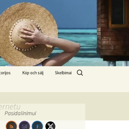
Search
torijos
Köp och sälj
Skelbimai
for:
ernetu
Pasidalinimui