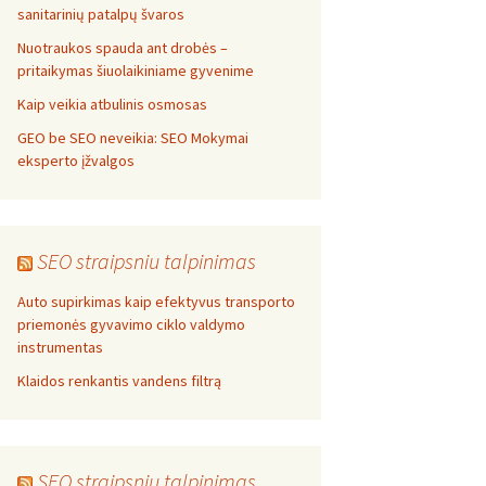
sanitarinių patalpų švaros
Nuotraukos spauda ant drobės –
pritaikymas šiuolaikiniame gyvenime
Kaip veikia atbulinis osmosas
GEO be SEO neveikia: SEO Mokymai
eksperto įžvalgos
SEO straipsniu talpinimas
Auto supirkimas kaip efektyvus transporto
priemonės gyvavimo ciklo valdymo
instrumentas
Klaidos renkantis vandens filtrą
SEO straipsniu talpinimas