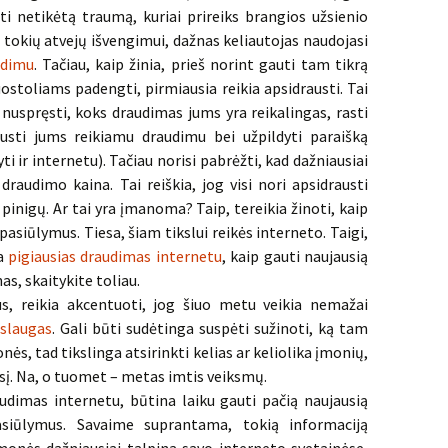
ti netikėtą traumą, kuriai prireiks brangios užsienio
 tokių atvejų išvengimui, dažnas keliautojas naudojasi
udimu
. Tačiau, kaip žinia, prieš norint gauti tam tikrą
uostoliams padengti, pirmiausia reikia apsidrausti. Tai
 nuspręsti, koks draudimas jums yra reikalingas, rasti
austi jums reikiamu draudimu bei užpildyti paraišką
 ir internetu). Tačiau norisi pabrėžti, kad dažniausiai
audimo kaina. Tai reiškia, jog visi nori apsidrausti
pinigų. Ar tai yra įmanoma? Taip, tereikia žinoti, kaip
pasiūlymus. Tiesa, šiam tikslui reikės interneto. Taigi,
ja
pigiausias draudimas internetu
, kaip gauti naujausią
as, skaitykite toliau.
s, reikia akcentuoti, jog šiuo metu veikia nemažai
slaugas
. Gali būti sudėtinga suspėti sužinoti, ką tam
ės, tad tikslinga atsirinkti kelias ar keliolika įmonių,
esį. Na, o tuomet – metas imtis veiksmų.
raudimas internetu, būtina laiku gauti pačią naujausią
pasiūlymus. Savaime suprantama, tokią informaciją