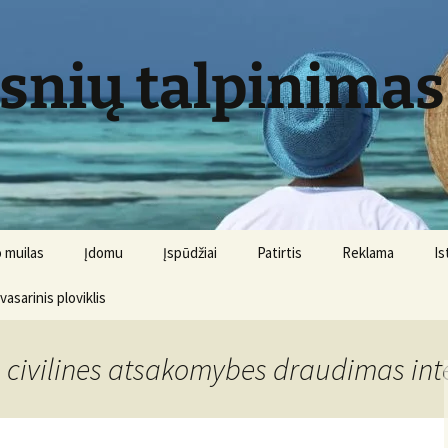
psnių talpinimas
 muilas
Įdomu
Įspūdžiai
Patirtis
Reklama
Is
 vasarinis ploviklis
s civilines atsakomybes draudimas int