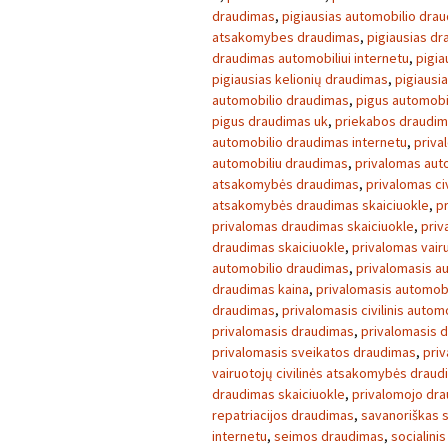
draudimas
,
pigiausias automobilio dra
atsakomybes draudimas
,
pigiausias d
draudimas automobiliui internetu
,
pigia
pigiausias kelionių draudimas
,
pigiausi
automobilio draudimas
,
pigus automobi
pigus draudimas uk
,
priekabos draudi
automobilio draudimas internetu
,
priva
automobiliu draudimas
,
privalomas aut
atsakomybės draudimas
,
privalomas ci
atsakomybės draudimas skaiciuokle
,
p
privalomas draudimas skaiciuokle
,
priv
draudimas skaiciuokle
,
privalomas vair
automobilio draudimas
,
privalomasis a
draudimas kaina
,
privalomasis automob
draudimas
,
privalomasis civilinis auto
privalomasis draudimas
,
privalomasis 
privalomasis sveikatos draudimas
,
pri
vairuotojų civilinės atsakomybės drau
draudimas skaiciuokle
,
privalomojo dra
repatriacijos draudimas
,
savanoriškas 
internetu
,
seimos draudimas
,
socialini