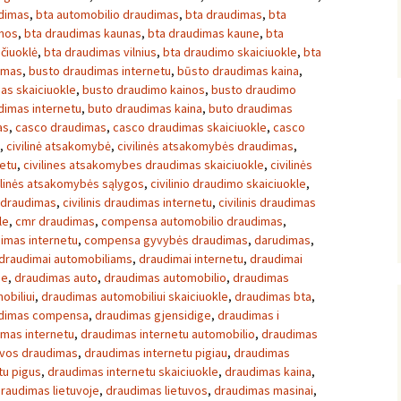
udimas
,
bta automobilio draudimas
,
bta draudimas
,
bta
inos
,
bta draudimas kaunas
,
bta draudimas kaune
,
bta
čiuoklė
,
bta draudimas vilnius
,
bta draudimo skaiciuokle
,
bta
imas
,
busto draudimas internetu
,
būsto draudimas kaina
,
as skaiciuokle
,
busto draudimo kainos
,
busto draudimo
dimas internetu
,
buto draudimas kaina
,
buto draudimas
as
,
casco draudimas
,
casco draudimas skaiciuokle
,
casco
,
civilinė atsakomybė
,
civilinės atsakomybės draudimas
,
netu
,
civilines atsakomybes draudimas skaiciuokle
,
civilinės
ilinės atsakomybės sąlygos
,
civilinio draudimo skaiciuokle
,
s draudimas
,
civilinis draudimas internetu
,
civilinis draudimas
le
,
cmr draudimas
,
compensa automobilio draudimas
,
imas internetu
,
compensa gyvybės draudimas
,
darudimas
,
draudimai automobiliams
,
draudimai internetu
,
draudimai
je
,
draudimas auto
,
draudimas automobilio
,
draudimas
obiliui
,
draudimas automobiliui skaiciuokle
,
draudimas bta
,
dimas compensa
,
draudimas gjensidige
,
draudimas i
imas internetu
,
draudimas internetu automobilio
,
draudimas
uvos draudimas
,
draudimas internetu pigiau
,
draudimas
tu pigus
,
draudimas internetu skaiciuokle
,
draudimas kaina
,
raudimas lietuvoje
,
draudimas lietuvos
,
draudimas masinai
,