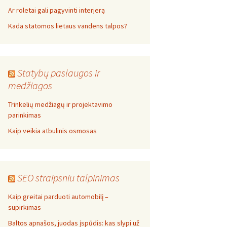
Ar roletai gali pagyvinti interjerą
Kada statomos lietaus vandens talpos?
Statybų paslaugos ir
medžiagos
Trinkelių medžiagų ir projektavimo
parinkimas
Kaip veikia atbulinis osmosas
SEO straipsniu talpinimas
Kaip greitai parduoti automobilį –
supirkimas
Baltos apnašos, juodas įspūdis: kas slypi už