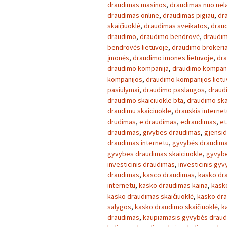
draudimas masinos
,
draudimas nuo nela
draudimas online
,
draudimas pigiau
,
dr
skaičiuoklė
,
draudimas sveikatos
,
draud
draudimo
,
draudimo bendrovė
,
draudim
bendrovės lietuvoje
,
draudimo brokeria
įmonės
,
draudimo imones lietuvoje
,
dra
draudimo kompanija
,
draudimo kompan
kompanijos
,
draudimo kompanijos lietu
pasiulymai
,
draudimo paslaugos
,
draud
draudimo skaiciuokle bta
,
draudimo ska
draudimu skaiciuokle
,
drauskis internet
drudimas
,
e draudimas
,
edraudimas
,
et
draudimas
,
givybes draudimas
,
gjensid
draudimas internetu
,
gyvybės draudim
gyvybes draudimas skaiciuokle
,
gyvybe
investicinis draudimas
,
investicinis gy
draudimas
,
kasco draudimas
,
kasko dr
internetu
,
kasko draudimas kaina
,
kask
kasko draudimas skaičiuoklė
,
kasko dra
salygos
,
kasko draudimo skaičiuoklė
,
k
draudimas
,
kaupiamasis gyvybės drau