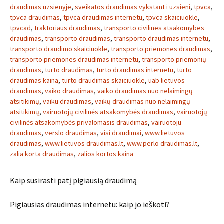
draudimas uzsienyje
,
sveikatos draudimas vykstant i uzsieni
,
tpvca
,
tpvca draudimas
,
tpvca draudimas internetu
,
tpvca skaiciuokle
,
tpvcad
,
traktoriaus draudimas
,
transporto civilines atsakomybes
draudimas
,
transporto draudimas
,
transporto draudimas internetu
,
transporto draudimo skaiciuokle
,
transporto priemones draudimas
,
transporto priemones draudimas internetu
,
transporto priemonių
draudimas
,
turto draudimas
,
turto draudimas internetu
,
turto
draudimas kaina
,
turto draudimas skaiciuokle
,
uab lietuvos
draudimas
,
vaiko draudimas
,
vaiko draudimas nuo nelaimingų
atsitikimų
,
vaiku draudimas
,
vaikų draudimas nuo nelaimingų
atsitikimų
,
vairuotojų civilinės atsakomybės draudimas
,
vairuotojų
civilinės atsakomybės privalomasis draudimas
,
vairuotoju
draudimas
,
verslo draudimas
,
visi draudimai
,
www.lietuvos
draudimas
,
www.lietuvos draudimas.lt
,
www.perlo draudimas.lt
,
zalia korta draudimas
,
zalios kortos kaina
Kaip susirasti patį pigiausią draudimą
Pigiausias draudimas internetu: kaip jo ieškoti?