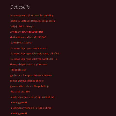
Debesėlis
Atvyko gyventi į Lietuvos Respubliką
kartu su Lietuvos Respublikos piliečiu
kaip jo šeimos narys
A viza
B viza
C viza
D
DubliNet
dvikartinė viza
D viza
EURODAC
EURODAC sistema
Europos Sąjungos reikalavimai
Europos Sąjungos valstybių narių piliečiai
Europos Sąjungos valstybė narė
FRTD
FTD
Gavo pabėgėlio statusą Lietuvos
Respublikoje
gerbiamos žmogaus teisės ir laisvės
gimęs Lietuvos Respublikoje
gyvenantis Lietuvos Respublikoje
Ilgalaikė viza (D)
ir jo tėvai arba vienas iš jų turi leidimą
nuolat gyventi
ir jo tėvai ar vienas iš jų turi leidimą
nuolat gyventi