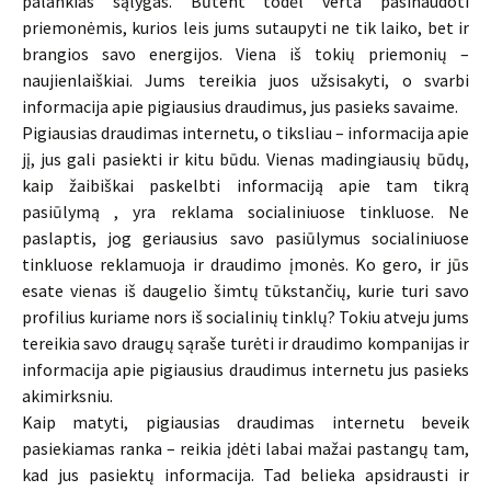
palankias sąlygas. Būtent todėl verta pasinaudoti
priemonėmis, kurios leis jums sutaupyti ne tik laiko, bet ir
brangios savo energijos. Viena iš tokių priemonių –
naujienlaiškiai. Jums tereikia juos užsisakyti, o svarbi
informacija apie pigiausius draudimus, jus pasieks savaime.
Pigiausias draudimas internetu, o tiksliau – informacija apie
jį, jus gali pasiekti ir kitu būdu. Vienas madingiausių būdų,
kaip žaibiškai paskelbti informaciją apie tam tikrą
pasiūlymą , yra reklama socialiniuose tinkluose. Ne
paslaptis, jog geriausius savo pasiūlymus socialiniuose
tinkluose reklamuoja ir draudimo įmonės. Ko gero, ir jūs
esate vienas iš daugelio šimtų tūkstančių, kurie turi savo
profilius kuriame nors iš socialinių tinklų? Tokiu atveju jums
tereikia savo draugų sąraše turėti ir draudimo kompanijas ir
informacija apie pigiausius draudimus internetu jus pasieks
akimirksniu.
Kaip matyti, pigiausias draudimas internetu beveik
pasiekiamas ranka – reikia įdėti labai mažai pastangų tam,
kad jus pasiektų informacija. Tad belieka apsidrausti ir