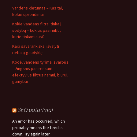
Vandens kietumas – Kas tai,
kokie sprendimai
Kokie vandens filtrai tinka į
sodybą – kokius pasirinkti,
kurie tinkamiausi?
Kaip savarankiškai išvalyti
riebalų gaudyklę
Kodėl vandens tyrimai svarbūs
– žingsnis pasirenkant
efektyvius filtrus namui, biurui,
gamybai
SEO patarimai
An error has occurred, which
probably means the feed is
down. Try again later.