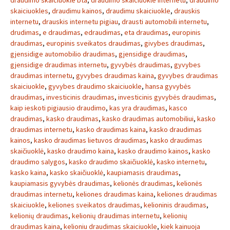
draudimo skaiciuokle bta
,
draudimo skaiciuokle internetu
,
draudimo
skaiciuokles
,
draudimu kainos
,
draudimu skaiciuokle
,
drauskis
internetu
,
drauskis internetu pigiau
,
drausti automobili internetu
,
drudimas
,
e draudimas
,
edraudimas
,
eta draudimas
,
europinis
draudimas
,
europinis sveikatos draudimas
,
givybes draudimas
,
gjensidige automobilio draudimas
,
gjensidige draudimas
,
gjensidige draudimas internetu
,
gyvybės draudimas
,
gyvybes
draudimas internetu
,
gyvybes draudimas kaina
,
gyvybes draudimas
skaiciuokle
,
gyvybes draudimo skaiciuokle
,
hansa gyvybės
draudimas
,
investicinis draudimas
,
investicinis gyvybės draudimas
,
kaip ieskoti pigiausio draudimo
,
kas yra draudimas
,
kasco
draudimas
,
kasko draudimas
,
kasko draudimas automobiliui
,
kasko
draudimas internetu
,
kasko draudimas kaina
,
kasko draudimas
kainos
,
kasko draudimas lietuvos draudimas
,
kasko draudimas
skaičiuoklė
,
kasko draudimo kaina
,
kasko draudimo kainos
,
kasko
draudimo salygos
,
kasko draudimo skaičiuoklė
,
kasko internetu
,
kasko kaina
,
kasko skaičiuoklė
,
kaupiamasis draudimas
,
kaupiamasis gyvybės draudimas
,
kelionės draudimas
,
kelionės
draudimas internetu
,
keliones draudimas kaina
,
keliones draudimas
skaiciuokle
,
keliones sveikatos draudimas
,
kelioninis draudimas
,
kelionių draudimas
,
kelionių draudimas internetu
,
kelionių
draudimas kaina
,
kelioniu draudimas skaiciuokle
,
kiek kainuoja