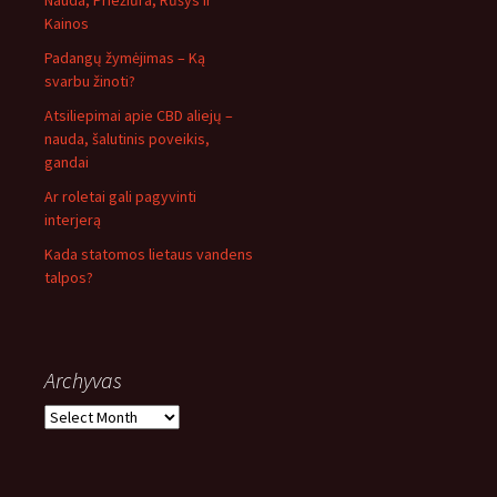
Nauda, Priežiūra, Rūšys ir
Kainos
Padangų žymėjimas – Ką
svarbu žinoti?
Atsiliepimai apie CBD aliejų –
nauda, šalutinis poveikis,
gandai
Ar roletai gali pagyvinti
interjerą
Kada statomos lietaus vandens
talpos?
Archyvas
Archyvas