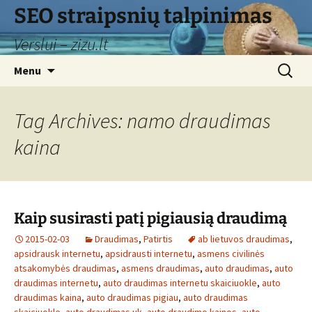
Skip
SEO straipsnių talpinimas
to
Verslui – zizu.lt
content
Search
Menu
for:
Tag Archives: namo draudimas
kaina
Kaip susirasti patį pigiausią draudimą
2015-02-03
Draudimas
,
Patirtis
ab lietuvos draudimas
,
apsidrausk internetu
,
apsidrausti internetu
,
asmens civilinės
atsakomybės draudimas
,
asmens draudimas
,
auto draudimas
,
auto
draudimas internetu
,
auto draudimas internetu skaiciuokle
,
auto
draudimas kaina
,
auto draudimas pigiau
,
auto draudimas