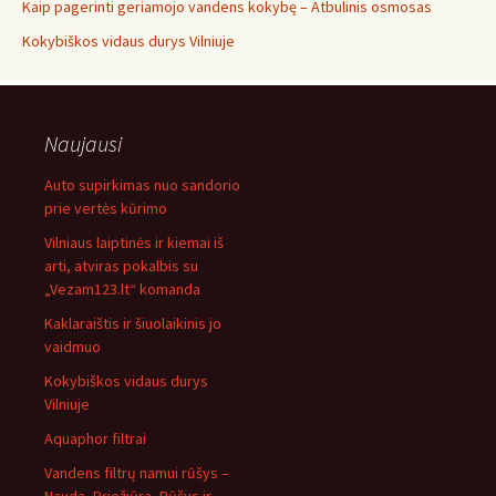
Kaip pagerinti geriamojo vandens kokybę – Atbulinis osmosas
Kokybiškos vidaus durys Vilniuje
Naujausi
Auto supirkimas nuo sandorio
prie vertės kūrimo
Vilniaus laiptinės ir kiemai iš
arti, atviras pokalbis su
„Vezam123.lt“ komanda
Kaklaraištis ir šiuolaikinis jo
vaidmuo
Kokybiškos vidaus durys
Vilniuje
Aquaphor filtrai
Vandens filtrų namui rūšys –