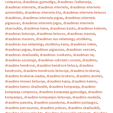
compensa
,
draudimas gjensidige
,
draudimas i baltarusija
,
draudimas internete
,
draudimas internetu
,
draudimas internetu
automobilio
,
draudimas internetu bta
,
draudimas internetu lietuvos
draudimas
,
draudimas internetu pigiau
,
draudimas internetu
pigiausias
,
draudimas internetu pigus
,
draudimas internetu
skaiciuokle
,
draudimas kaina
,
draudimas kasko
,
draudimas kelionei
,
draudimas lietuvoje
,
draudimas lietuvos
,
draudimas masinai
,
draudimas masinos
,
draudimas nuo nelaimingų atsitikimų
,
draudimas nuo nelaimingų atsitikimų kaina
,
draudimas online
,
draudimas pigiau
,
draudimas pigiausias
,
draudimas seesam
,
draudimas skaičiuoklė
,
draudimas sveikatos
,
draudimas tai
,
draudimas uzsienyje
,
draudimas vykstant i uzsieni
,
draudimo
,
draudimo bendrovė
,
draudimo bendrove lietuva
,
draudimo
bendrovės
,
draudimo bendrovės lietuvoje
,
draudimo brokeriai
,
draudimo brokeriai siauliai
,
draudimo brokeris
,
draudimo įmonės
,
draudimo imones lietuvoje
,
draudimo kaina
,
draudimo kainos
,
draudimo kainos skaičiuoklė
,
draudimo kompanija
,
draudimo
kompanija compensa
,
draudimo kompanija gjensidige
,
draudimo
kompanijos
,
draudimo kompanijos lietuvoje
,
draudimo nuolaida
,
draudimo paieska
,
draudimo pasiulymai
,
draudimo paslaugos
,
draudimo perrasymas
,
draudimo polisas
,
draudimo skaičiuoklė
,