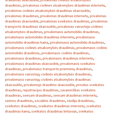
draudimas skaiciuokle
,
privalomas civilinės atsakomybės
draudimas
,
privalomas civilines atsakomybes draudimas internetu
,
privalomas civilinės atsakomybės draudimas skaiciuokle
,
privalomas draudimas
,
privalomas draudimas internetu
,
privalomas
draudimas skaiciuokle
,
privalomas sveikatos draudimas
,
privalomas
transporto draudimas skaiciuokle
,
privalomas vairuotoju civilines
atsakomybes draudimas
,
privalomasis automobilio draudimas
,
privalomasis automobilio draudimas internetu
,
privalomasis
automobilio draudimas kaina
,
privalomasis automobiliu draudimas
,
privalomasis civilinės atsakomybės draudimas
,
privalomasis civilinis
automobilio draudimas
,
privalomasis civilinis draudimas
,
privalomasis draudimas
,
privalomasis draudimas internetu
,
privalomasis draudimas skaiciuokle
,
privalomasis sveikatos
draudimas
,
privalomasis transporto priemonių draudimas
,
privalomasis vairuotojų civilinės atsakomybės draudimas
,
privalomasis vairuotojų civilinės atsakomybės draudimas
skaiciuokle
,
privalomojo draudimo skaiciuokle
,
privatus sveikatos
draudimas
,
repatriacijos draudimas
,
savanoriškas sveikatos
draudimas
,
seesam draudimas
,
seesam draudimas internetu
,
seimos draudimas
,
socialinis draudimas
,
studiju draudimas
,
sveikatos draudimas
,
sveikatos draudimas internetu
,
sveikatos
draudimas kaina
,
sveikatos draudimas lietuvoje
,
sveikatos