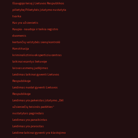
Išsaugojo teisę į Lietuvos Respublikos
pilietybę Pilietybės įstatymo nustatyta
tvarka
Kas yra užsienietis
Kaupia - naudoja ir teikia registro
duomenis
kertančių valstybės sieną kontrolė
Konstitucija
kriminaliztiniu ekspertiziu centras
laikinai esantys lietuvoje
laisvas asmenų judėjimas
Leidimas laikinai gyventi Lietuvos
Respublikoje
Leidimas nuolat gyventi Lietuvos
Respublikoje
Leidimas yra pakeistas įstatymo „Dėl
užsieniečių teisinės padėties“
nustatytais pagrindais
Leidimas yra panaikintas
Leidimas yra prarastas
Leidime laikinai gyventi yra klastojimo