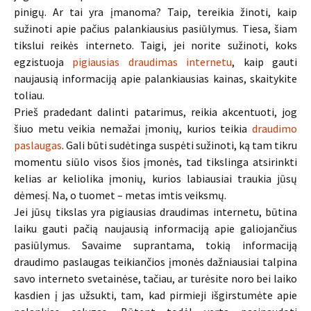
pinigų. Ar tai yra įmanoma? Taip, tereikia žinoti, kaip
sužinoti apie pačius palankiausius pasiūlymus. Tiesa, šiam
tikslui reikės interneto. Taigi, jei norite sužinoti, koks
egzistuoja
pigiausias draudimas internetu
, kaip gauti
naujausią informaciją apie palankiausias kainas, skaitykite
toliau.
Prieš pradedant dalinti patarimus, reikia akcentuoti, jog
šiuo metu veikia nemažai įmonių, kurios teikia
draudimo
paslaugas
. Gali būti sudėtinga suspėti sužinoti, ką tam tikru
momentu siūlo visos šios įmonės, tad tikslinga atsirinkti
kelias ar keliolika įmonių, kurios labiausiai traukia jūsų
dėmesį. Na, o tuomet – metas imtis veiksmų.
Jei jūsų tikslas yra pigiausias draudimas internetu, būtina
laiku gauti pačią naujausią informaciją apie galiojančius
pasiūlymus. Savaime suprantama, tokią informaciją
draudimo paslaugas teikiančios įmonės dažniausiai talpina
savo interneto svetainėse, tačiau, ar turėsite noro bei laiko
kasdien į jas užsukti, tam, kad pirmieji išgirstumėte apie