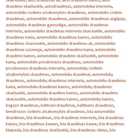
skaiciuokle
,
auto draudimas uk
,
auto draudimo kainos
,
auto
draudimo skaičiuoklė
,
autodraudimas
,
automobiliai internetu
,
automobilio civilinės atsakomybės draudimas
,
automobilio civilinis
draudimas
,
automobilio draudimas
,
automobilio draudimas anglijoje
,
automobilio draudimas gjensidige
,
automobilio draudimas
internetu
,
automobilio draudimas internetu skaiciuokle
,
automobilio
draudimas kaina
,
automobilio draudimas kainos
,
automobilio
draudimas skaiciuokle
,
automobilio draudimas uk
,
automobilio
draudimas uzsienyje
,
automobilio draudimo kaina
,
automobilio
draudimo kainos
,
automobilio draudimo skaičiuoklė
,
automobilio
kaina
,
automobilio privalomasis draudimas
,
automobilio
privalomasis draudimas internetu
,
automobilių civilinės
atsakomybės draudimas
,
automobiliu draudimai
,
automobilių
draudimas
,
automobilių draudimas internetu
,
automobiliu draudimas
kaina
,
automobiliu draudimas kainos
,
automobilių draudimas
skaičiuoklė
,
automobiliu draudimo kainos
,
automobiliu draudimo
skaiciuokle
,
automobiliu draudimu kainos
,
automobilių kainos
,
bagazo draudimas
,
balticum draudimas
,
baltikums draudimas
,
bendrosios civilinės atsakomybės draudimas
,
bta automobilio
draudimas
,
bta draudimas
,
bta draudimas internetu
,
bta draudimas
kainos
,
bta draudimas kaunas
,
bta draudimas kaune
,
bta draudimas
klaipeda
,
bta draudimas skaičiuoklė
,
bta draudimas vilnius
,
bta