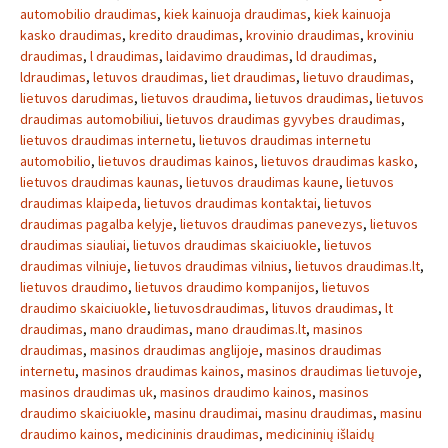
automobilio draudimas
,
kiek kainuoja draudimas
,
kiek kainuoja
kasko draudimas
,
kredito draudimas
,
krovinio draudimas
,
kroviniu
draudimas
,
l draudimas
,
laidavimo draudimas
,
ld draudimas
,
ldraudimas
,
letuvos draudimas
,
liet draudimas
,
lietuvo draudimas
,
lietuvos darudimas
,
lietuvos draudima
,
lietuvos draudimas
,
lietuvos
draudimas automobiliui
,
lietuvos draudimas gyvybes draudimas
,
lietuvos draudimas internetu
,
lietuvos draudimas internetu
automobilio
,
lietuvos draudimas kainos
,
lietuvos draudimas kasko
,
lietuvos draudimas kaunas
,
lietuvos draudimas kaune
,
lietuvos
draudimas klaipeda
,
lietuvos draudimas kontaktai
,
lietuvos
draudimas pagalba kelyje
,
lietuvos draudimas panevezys
,
lietuvos
draudimas siauliai
,
lietuvos draudimas skaiciuokle
,
lietuvos
draudimas vilniuje
,
lietuvos draudimas vilnius
,
lietuvos draudimas.lt
,
lietuvos draudimo
,
lietuvos draudimo kompanijos
,
lietuvos
draudimo skaiciuokle
,
lietuvosdraudimas
,
lituvos draudimas
,
lt
draudimas
,
mano draudimas
,
mano draudimas.lt
,
masinos
draudimas
,
masinos draudimas anglijoje
,
masinos draudimas
internetu
,
masinos draudimas kainos
,
masinos draudimas lietuvoje
,
masinos draudimas uk
,
masinos draudimo kainos
,
masinos
draudimo skaiciuokle
,
masinu draudimai
,
masinu draudimas
,
masinu
draudimo kainos
,
medicininis draudimas
,
medicininių išlaidų