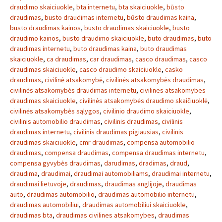
draudimo skaiciuokle
,
bta internetu
,
bta skaiciuokle
,
būsto
draudimas
,
busto draudimas internetu
,
būsto draudimas kaina
,
busto draudimas kainos
,
busto draudimas skaiciuokle
,
busto
draudimo kainos
,
busto draudimo skaiciuokle
,
buto draudimas
,
buto
draudimas internetu
,
buto draudimas kaina
,
buto draudimas
skaiciuokle
,
ca draudimas
,
car draudimas
,
casco draudimas
,
casco
draudimas skaiciuokle
,
casco draudimo skaiciuokle
,
casko
draudimas
,
civilinė atsakomybė
,
civilinės atsakomybės draudimas
,
civilinės atsakomybės draudimas internetu
,
civilines atsakomybes
draudimas skaiciuokle
,
civilinės atsakomybės draudimo skaičiuoklė
,
civilinės atsakomybės sąlygos
,
civilinio draudimo skaiciuokle
,
civilinis automobilio draudimas
,
civilinis draudimas
,
civilinis
draudimas internetu
,
civilinis draudimas pigiausias
,
civilinis
draudimas skaiciuokle
,
cmr draudimas
,
compensa automobilio
draudimas
,
compensa draudimas
,
compensa draudimas internetu
,
compensa gyvybės draudimas
,
darudimas
,
dradimas
,
draud
,
draudima
,
draudimai
,
draudimai automobiliams
,
draudimai internetu
,
draudimai lietuvoje
,
draudimas
,
draudimas anglijoje
,
draudimas
auto
,
draudimas automobilio
,
draudimas automobilio internetu
,
draudimas automobiliui
,
draudimas automobiliui skaiciuokle
,
draudimas bta
,
draudimas civilines atsakomybes
,
draudimas