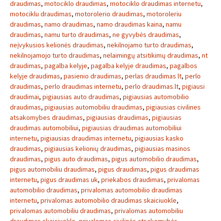
draudimas
,
motociklo draudimas
,
motociklo draudimas internetu
,
motociklu draudimas
,
motorolerio draudimas
,
motoroleriu
draudimas
,
namo draudimas
,
namo draudimas kaina
,
namu
draudimas
,
namu turto draudimas
,
ne gyvybės draudimas
,
neįvykusios kelionės draudimas
,
nekilnojamo turto draudimas
,
nekilnojamojo turto draudimas
,
nelaimingų atsitikimų draudimas
,
nt
draudimas
,
pagalba kelyje
,
pagalba kelyje draudimas
,
pagalbos
kelyje draudimas
,
pasienio draudimas
,
perlas draudimas lt
,
perlo
draudimas
,
perlo draudimas internetu
,
perlo draudimas.lt
,
pigiausi
draudimai
,
pigiausias auto draudimas
,
pigiausias automobilio
draudimas
,
pigiausias automobiliu draudimas
,
pigiausias civilines
atsakomybes draudimas
,
pigiausias draudimas
,
pigiausias
draudimas automobiliui
,
pigiausias draudimas automobiliui
internetu
,
pigiausias draudimas internetu
,
pigiausias kasko
draudimas
,
pigiausias kelionių draudimas
,
pigiausias masinos
draudimas
,
pigus auto draudimas
,
pigus automobilio draudimas
,
pigus automobiliu draudimas
,
pigus draudimas
,
pigus draudimas
internetu
,
pigus draudimas uk
,
priekabos draudimas
,
privalomas
automobilio draudimas
,
privalomas automobilio draudimas
internetu
,
privalomas automobilio draudimas skaiciuokle
,
privalomas automobiliu draudimas
,
privalomas automobiliu