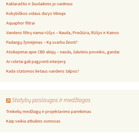
Kaklaraištis ir šiuolaikinis jo vaidmuo
Kokybiškos vidaus durys Vilniuje
Aquaphor filtrai
Vandens filtrų namui rūšys – Nauda, Priežiūra, Rūšys ir Kainos
Padangų žymėjimas – Ką svarbu žinoti?
Atsiliepimai apie CBD aliejų – nauda, šalutinis poveikis, gandai
Ar roletai gali pagyvinti interjerą
Kada statomos lietaus vandens talpos?
Statybų paslaugos ir medžiagos
Trinkelių medžiagų ir projektavimo parinkimas
Kaip veikia atbulinis osmosas