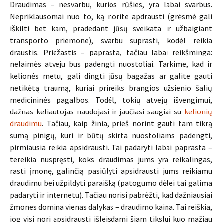
Draudimas – nesvarbu, kurios rūšies, yra labai svarbus.
Nepriklausomai nuo to, ką norite apdrausti (grėsmė gali
iškilti bet kam, pradedant jūsų sveikata ir užbaigiant
transporto priemone), svarbu suprasti, kodėl reikia
draustis. Priežastis – paprasta, tačiau labai reikšminga:
nelaimės atveju bus padengti nuostoliai. Tarkime, kad ir
kelionės metu, gali dingti jūsų bagažas ar galite gauti
netikėtą traumą, kuriai prireiks brangios užsienio šalių
medicininės pagalbos. Todėl, tokių atvejų išvengimui,
dažnas keliautojas naudojasi ir jaučiasi saugiai su
kelionių
draudimu
. Tačiau, kaip žinia, prieš norint gauti tam tikrą
sumą pinigų, kuri ir būtų skirta nuostoliams padengti,
pirmiausia reikia apsidrausti. Tai padaryti labai paprasta –
tereikia nuspręsti, koks draudimas jums yra reikalingas,
rasti įmonę, galinčią pasiūlyti apsidrausti jums reikiamu
draudimu bei užpildyti paraišką (patogumo dėlei tai galima
padaryti ir internetu). Tačiau norisi pabrėžti, kad dažniausiai
žmones domina vienas dalykas – draudimo kaina. Tai reiškia,
jog visi nori apsidrausti išleisdami šiam tikslui kuo mažiau