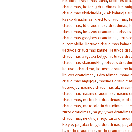
keliones draudimas kaina
,
keliones dra
draudimas
,
kelionių draudimas
,
kelioni
draudimas skaiciuokle
,
kiek kainuoja a
kasko draudimas
,
kredito draudimas
,
k
draudimas
,
ld draudimas
,
ldraudimas
,
l
darudimas
,
lietuvos draudima
,
lietuvos
draudimas gyvybes draudimas
,
lietuvo
automobilio
,
lietuvos draudimas kainos
lietuvos draudimas kaune
,
lietuvos dra
draudimas pagalba kelyje
,
lietuvos dr
draudimas skaiciuokle
,
lietuvos draudim
lietuvos draudimo
,
lietuvos draudimo 
lituvos draudimas
,
lt draudimas
,
mano 
draudimas anglijoje
,
masinos draudimas
lietuvoje
,
masinos draudimas uk
,
masin
draudimai
,
masinu draudimas
,
masinu d
draudimas
,
motociklo draudimas
,
motoc
draudimas
,
motoroleriu draudimas
,
nam
turto draudimas
,
ne gyvybės draudima
draudimas
,
nekilnojamojo turto draudi
kelyje
,
pagalba kelyje draudimas
,
pagal
lt
,
perlo draudimas
,
perlo draudimas in