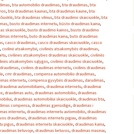
udimas
,
bta automobilio draudimas
,
bta draudimas
,
bta
inos
,
bta draudimas kaunas
,
bta draudimas kaune
,
bta
čiuoklė
,
bta draudimas vilnius
,
bta draudimo skaiciuokle
,
bta
imas
,
busto draudimas internetu
,
būsto draudimas kaina
,
as skaiciuokle
,
busto draudimo kainos
,
busto draudimo
dimas internetu
,
buto draudimas kaina
,
buto draudimas
as
,
casco draudimas
,
casco draudimas skaiciuokle
,
casco
,
civilinė atsakomybė
,
civilinės atsakomybės draudimas
,
netu
,
civilines atsakomybes draudimas skaiciuokle
,
civilinės
ilinės atsakomybės sąlygos
,
civilinio draudimo skaiciuokle
,
s draudimas
,
civilinis draudimas internetu
,
civilinis draudimas
le
,
cmr draudimas
,
compensa automobilio draudimas
,
imas internetu
,
compensa gyvybės draudimas
,
darudimas
,
draudimai automobiliams
,
draudimai internetu
,
draudimai
je
,
draudimas auto
,
draudimas automobilio
,
draudimas
obiliui
,
draudimas automobiliui skaiciuokle
,
draudimas bta
,
dimas compensa
,
draudimas gjensidige
,
draudimas i
imas internetu
,
draudimas internetu automobilio
,
draudimas
uvos draudimas
,
draudimas internetu pigiau
,
draudimas
tu pigus
,
draudimas internetu skaiciuokle
,
draudimas kaina
,
raudimas lietuvoje
,
draudimas lietuvos
,
draudimas masinai
,