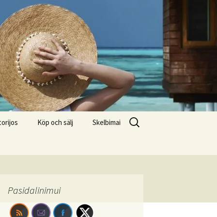
Search
torijos
Köp och sälj
Skelbimai
for:
Pasidalinimui