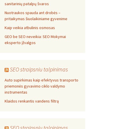
sanitarinių patalpų švaros
Nuotraukos spauda ant drobės –
pritaikymas šiuolaikiniame gyvenime
Kaip veikia atbulinis osmosas
GEO be SEO neveikia: SEO Mokymai
eksperto įžvalgos
SEO straipsniu talpinimas
Auto supirkimas kaip efektyvus transporto
priemonės gyvavimo ciklo valdymo
instrumentas
Klaidos renkantis vandens filtrą
SEO straipsniu talpinimas