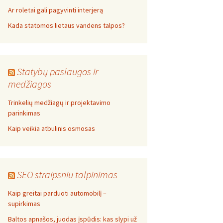
Ar roletai gali pagyvinti interjerą
Kada statomos lietaus vandens talpos?
Statybų paslaugos ir
medžiagos
Trinkelių medžiagų ir projektavimo
parinkimas
Kaip veikia atbulinis osmosas
SEO straipsniu talpinimas
Kaip greitai parduoti automobilį –
supirkimas
Baltos apnašos, juodas įspūdis: kas slypi už