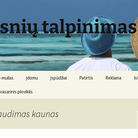
psnių talpinimas
 muilas
Įdomu
Įspūdžiai
Patirtis
Reklama
Is
 vasarinis ploviklis
draudimas kaunas