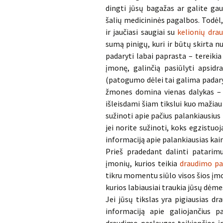
dingti jūsų bagažas ar galite gau
šalių medicininės pagalbos. Todėl,
ir jaučiasi saugiai su
kelionių dra
sumą pinigų, kuri ir būtų skirta n
padaryti labai paprasta – tereikia
įmonę, galinčią pasiūlyti apsidr
(patogumo dėlei tai galima padaryti
žmones domina vienas dalykas – dr
išleisdami šiam tikslui kuo mažiau 
sužinoti apie pačius palankiausius 
jei norite sužinoti, koks egzistuo
informaciją apie palankiausias kain
Prieš pradedant dalinti patarimu
įmonių, kurios teikia
draudimo pa
tikru momentu siūlo visos šios įmon
kurios labiausiai traukia jūsų dėm
Jei jūsų tikslas yra pigiausias d
informaciją apie galiojančius 