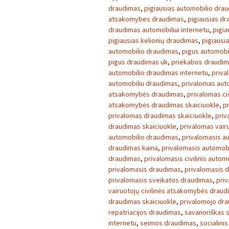
draudimas
,
pigiausias automobilio dra
atsakomybes draudimas
,
pigiausias d
draudimas automobiliui internetu
,
pigia
pigiausias kelionių draudimas
,
pigiausi
automobilio draudimas
,
pigus automobi
pigus draudimas uk
,
priekabos draudi
automobilio draudimas internetu
,
priva
automobiliu draudimas
,
privalomas aut
atsakomybės draudimas
,
privalomas ci
atsakomybės draudimas skaiciuokle
,
p
privalomas draudimas skaiciuokle
,
priv
draudimas skaiciuokle
,
privalomas vair
automobilio draudimas
,
privalomasis a
draudimas kaina
,
privalomasis automob
draudimas
,
privalomasis civilinis auto
privalomasis draudimas
,
privalomasis 
privalomasis sveikatos draudimas
,
pri
vairuotojų civilinės atsakomybės drau
draudimas skaiciuokle
,
privalomojo dra
repatriacijos draudimas
,
savanoriškas 
internetu
,
seimos draudimas
,
socialini