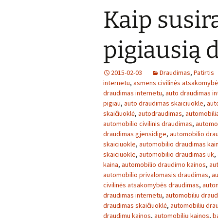
Kaip susira
pigiausią
2015-02-03
Draudimas
,
Patirtis
internetu
,
asmens civilinės atsakomyb
draudimas internetu
,
auto draudimas in
pigiau
,
auto draudimas skaiciuokle
,
aut
skaičiuoklė
,
autodraudimas
,
automobilia
automobilio civilinis draudimas
,
automob
draudimas gjensidige
,
automobilio dra
skaiciuokle
,
automobilio draudimas kai
skaiciuokle
,
automobilio draudimas uk
,
kaina
,
automobilio draudimo kainos
,
au
automobilio privalomasis draudimas
,
au
civilinės atsakomybės draudimas
,
autom
draudimas internetu
,
automobiliu draud
draudimas skaičiuoklė
,
automobiliu dra
draudimu kainos
,
automobilių kainos
,
b