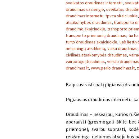
sveikatos draudimas internetu
,
sveikat
draudimas uzsienyje
,
sveikatos draudim
draudimas internetu
,
tpvca skaiciuokle
atsakomybes draudimas
,
transporto d
draudimo skaiciuokle
,
transporto prie
transporto priemonių draudimas
,
turto
turto draudimas skaiciuokle
,
uab lietu
nelaimingų atsitikimų
,
vaiku draudimas
civilinės atsakomybės draudimas
,
vairu
vairuotoju draudimas
,
verslo draudima
draudimas.lt
,
www.perlo draudimas.lt
,
z
Kaip susirasti patį pigiausią draud
Pigiausias draudimas internetu: kai
Draudimas – nesvarbu, kurios rūšie
apdrausti (grėsmė gali iškilti bet
priemone), svarbu suprasti, kodėl
reikšminga: nelaimės atveju bus pa