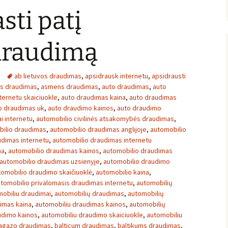
sti patį
 draudimą
ab lietuvos draudimas
,
apsidrausk internetu
,
apsidrausti
ės draudimas
,
asmens draudimas
,
auto draudimas
,
auto
ternetu skaiciuokle
,
auto draudimas kaina
,
auto draudimas
o draudimas uk
,
auto draudimo kainos
,
auto draudimo
i internetu
,
automobilio civilinės atsakomybės draudimas
,
ilio draudimas
,
automobilio draudimas anglijoje
,
automobilio
udimas internetu
,
automobilio draudimas internetu
na
,
automobilio draudimas kainos
,
automobilio draudimas
automobilio draudimas uzsienyje
,
automobilio draudimo
tomobilio draudimo skaičiuoklė
,
automobilio kaina
,
tomobilio privalomasis draudimas internetu
,
automobilių
obiliu draudimai
,
automobilių draudimas
,
automobilių
imas kaina
,
automobiliu draudimas kainos
,
automobilių
udimo kainos
,
automobiliu draudimo skaiciuokle
,
automobiliu
agazo draudimas
,
balticum draudimas
,
baltikums draudimas
,