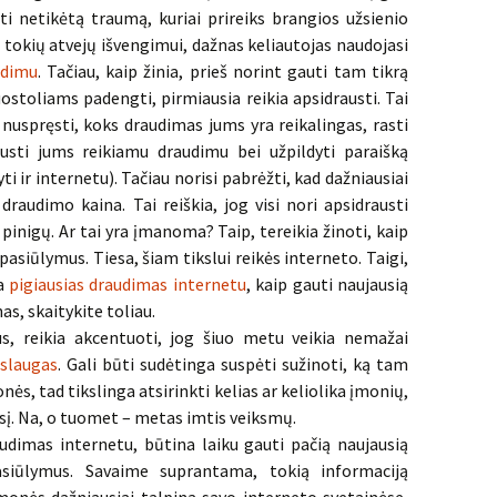
ti netikėtą traumą, kuriai prireiks brangios užsienio
 tokių atvejų išvengimui, dažnas keliautojas naudojasi
udimu
. Tačiau, kaip žinia, prieš norint gauti tam tikrą
uostoliams padengti, pirmiausia reikia apsidrausti. Tai
 nuspręsti, koks draudimas jums yra reikalingas, rasti
austi jums reikiamu draudimu bei užpildyti paraišką
 ir internetu). Tačiau norisi pabrėžti, kad dažniausiai
audimo kaina. Tai reiškia, jog visi nori apsidrausti
pinigų. Ar tai yra įmanoma? Taip, tereikia žinoti, kaip
pasiūlymus. Tiesa, šiam tikslui reikės interneto. Taigi,
ja
pigiausias draudimas internetu
, kaip gauti naujausią
as, skaitykite toliau.
s, reikia akcentuoti, jog šiuo metu veikia nemažai
slaugas
. Gali būti sudėtinga suspėti sužinoti, ką tam
ės, tad tikslinga atsirinkti kelias ar keliolika įmonių,
esį. Na, o tuomet – metas imtis veiksmų.
raudimas internetu, būtina laiku gauti pačią naujausią
pasiūlymus. Savaime suprantama, tokią informaciją