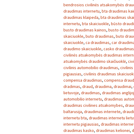
bendrosios civilinės atsakomybės dra
draudimas internetu
,
bta draudimas ka
draudimas klaipeda
,
bta draudimas skai
internetu
,
bta skaiciuokle
,
būsto draud
busto draudimas kainos
,
busto draudim
skaiciuokle
,
buto draudimas
,
buto drau
skaiciuokle
,
ca draudimas
,
car draudim
draudimo skaiciuokle
,
casko draudimas
civilinės atsakomybės draudimas inter
atsakomybės draudimo skaičiuoklė
,
civ
civilinis automobilio draudimas
,
civilini
pigiausias
,
civilinis draudimas skaiciuok
compensa draudimas
,
compensa draud
dradimas
,
draud
,
draudima
,
draudimai
,
lietuvoje
,
draudimas
,
draudimas anglijo
automobilio internetu
,
draudimas autom
draudimas civilines atsakomybes
,
drau
baltarusija
,
draudimas internete
,
draud
internetu bta
,
draudimas internetu liet
internetu pigiausias
,
draudimas interne
draudimas kasko
,
draudimas kelionei
,
d