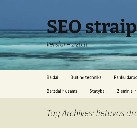
Skip
to
content
SEO strai
Verslui – zizu.lt
Baldai
Buitinė technika
Ranku darbo
Barzdai ir ūsams
Statyba
Zieminis ir
Tag Archives: lietuvos 