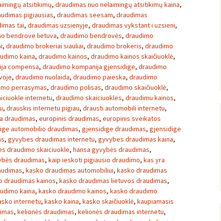
imingų atsitikimų
,
draudimas nuo nelaimingų atsitikimų kaina
,
audimas pigiausias
,
draudimas seesam
,
draudimas
imas tai
,
draudimas uzsienyje
,
draudimas vykstant i uzsieni
,
o bendrove lietuva
,
draudimo bendrovės
,
draudimo
i
,
draudimo brokeriai siauliai
,
draudimo brokeris
,
draudimo
udimo kaina
,
draudimo kainos
,
draudimo kainos skaičiuoklė
,
ija compensa
,
draudimo kompanija gjensidige
,
draudimo
voje
,
draudimo nuolaida
,
draudimo paieska
,
draudimo
imo perrasymas
,
draudimo polisas
,
draudimo skaičiuoklė
,
iciuokle internetu
,
draudimo skaiciuokles
,
draudimu kainos
,
u
,
drauskis internetu pigiau
,
drausti automobili internetu
,
a draudimas
,
europinis draudimas
,
europinis sveikatos
ige automobilio draudimas
,
gjensidige draudimas
,
gjensidige
as
,
gyvybes draudimas internetu
,
gyvybes draudimas kaina
,
s draudimo skaiciuokle
,
hansa gyvybės draudimas
,
vybės draudimas
,
kaip ieskoti pigiausio draudimo
,
kas yra
audimas
,
kasko draudimas automobiliui
,
kasko draudimas
o draudimas kainos
,
kasko draudimas lietuvos draudimas
,
udimo kaina
,
kasko draudimo kainos
,
kasko draudimo
asko internetu
,
kasko kaina
,
kasko skaičiuoklė
,
kaupiamasis
dimas
,
kelionės draudimas
,
kelionės draudimas internetu
,