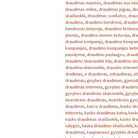
draudimas masinos
,
draudimas nuo nela
draudimas online
,
draudimas pigiau
,
dr
skaičiuoklė
,
draudimas sveikatos
,
draud
draudimo
,
draudimo bendrovė
,
draudim
bendrovės lietuvoje
,
draudimo brokeria
įmonės
,
draudimo imones lietuvoje
,
dra
draudimo kompanija
,
draudimo kompan
kompanijos
,
draudimo kompanijos lietu
pasiulymai
,
draudimo paslaugos
,
draud
draudimo skaiciuokle bta
,
draudimo ska
draudimu skaiciuokle
,
drauskis internet
drudimas
,
e draudimas
,
edraudimas
,
et
draudimas
,
givybes draudimas
,
gjensid
draudimas internetu
,
gyvybės draudim
gyvybes draudimas skaiciuokle
,
gyvybe
investicinis draudimas
,
investicinis gy
draudimas
,
kasco draudimas
,
kasko dr
internetu
,
kasko draudimas kaina
,
kask
kasko draudimas skaičiuoklė
,
kasko dra
salygos
,
kasko draudimo skaičiuoklė
,
k
draudimas
,
kaupiamasis gyvybės drau