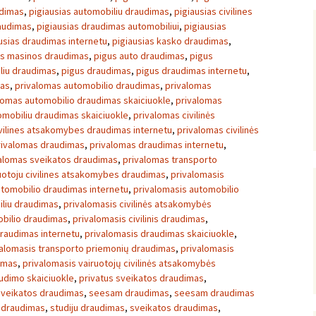
udimas
,
pigiausias automobiliu draudimas
,
pigiausias civilines
raudimas
,
pigiausias draudimas automobiliui
,
pigiausias
usias draudimas internetu
,
pigiausias kasko draudimas
,
as masinos draudimas
,
pigus auto draudimas
,
pigus
liu draudimas
,
pigus draudimas
,
pigus draudimas internetu
,
mas
,
privalomas automobilio draudimas
,
privalomas
lomas automobilio draudimas skaiciuokle
,
privalomas
omobiliu draudimas skaiciuokle
,
privalomas civilinės
vilines atsakomybes draudimas internetu
,
privalomas civilinės
rivalomas draudimas
,
privalomas draudimas internetu
,
alomas sveikatos draudimas
,
privalomas transporto
uotoju civilines atsakomybes draudimas
,
privalomasis
utomobilio draudimas internetu
,
privalomasis automobilio
iliu draudimas
,
privalomasis civilinės atsakomybės
mobilio draudimas
,
privalomasis civilinis draudimas
,
draudimas internetu
,
privalomasis draudimas skaiciuokle
,
valomasis transporto priemonių draudimas
,
privalomasis
dimas
,
privalomasis vairuotojų civilinės atsakomybės
udimo skaiciuokle
,
privatus sveikatos draudimas
,
sveikatos draudimas
,
seesam draudimas
,
seesam draudimas
s draudimas
,
studiju draudimas
,
sveikatos draudimas
,