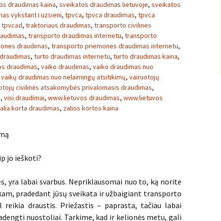
os draudimas kaina
,
sveikatos draudimas lietuvoje
,
sveikatos
as vykstant i uzsieni
,
tpvca
,
tpvca draudimas
,
tpvca
,
tpvcad
,
traktoriaus draudimas
,
transporto civilines
raudimas
,
transporto draudimas internetu
,
transporto
mones draudimas
,
transporto priemones draudimas internetu
,
 draudimas
,
turto draudimas internetu
,
turto draudimas kaina
,
vos draudimas
,
vaiko draudimas
,
vaiko draudimas nuo
,
vaikų draudimas nuo nelaimingų atsitikimų
,
vairuotojų
otojų civilinės atsakomybės privalomasis draudimas
,
s
,
visi draudimai
,
www.lietuvos draudimas
,
www.lietuvos
alia korta draudimas
,
zalios kortos kaina
imą
p jo ieškoti?
s, yra labai svarbus. Nepriklausomai nuo to, ką norite
 kam, pradedant jūsų sveikata ir užbaigiant transporto
 reikia draustis. Priežastis – paprasta, tačiau labai
dengti nuostoliai. Tarkime, kad ir kelionės metu, gali