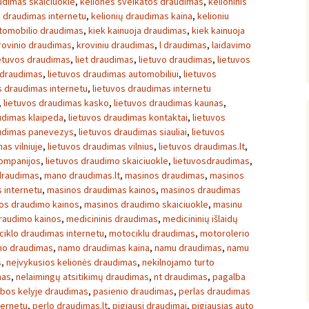
udimas skaiciuokle
,
keliones sveikatos draudimas
,
kelioninis
ų draudimas internetu
,
kelionių draudimas kaina
,
kelioniu
utomobilio draudimas
,
kiek kainuoja draudimas
,
kiek kainuoja
rovinio draudimas
,
kroviniu draudimas
,
l draudimas
,
laidavimo
etuvos draudimas
,
liet draudimas
,
lietuvo draudimas
,
lietuvos
 draudimas
,
lietuvos draudimas automobiliui
,
lietuvos
s draudimas internetu
,
lietuvos draudimas internetu
,
lietuvos draudimas kasko
,
lietuvos draudimas kaunas
,
udimas klaipeda
,
lietuvos draudimas kontaktai
,
lietuvos
audimas panevezys
,
lietuvos draudimas siauliai
,
lietuvos
as vilniuje
,
lietuvos draudimas vilnius
,
lietuvos draudimas.lt
,
kompanijos
,
lietuvos draudimo skaiciuokle
,
lietuvosdraudimas
,
draudimas
,
mano draudimas.lt
,
masinos draudimas
,
masinos
 internetu
,
masinos draudimas kainos
,
masinos draudimas
os draudimo kainos
,
masinos draudimo skaiciuokle
,
masinu
raudimo kainos
,
medicininis draudimas
,
medicininių išlaidų
iklo draudimas internetu
,
motociklu draudimas
,
motorolerio
o draudimas
,
namo draudimas kaina
,
namu draudimas
,
namu
s
,
neįvykusios kelionės draudimas
,
nekilnojamo turto
mas
,
nelaimingų atsitikimų draudimas
,
nt draudimas
,
pagalba
bos kelyje draudimas
,
pasienio draudimas
,
perlas draudimas
ternetu
,
perlo draudimas.lt
,
pigiausi draudimai
,
pigiausias auto