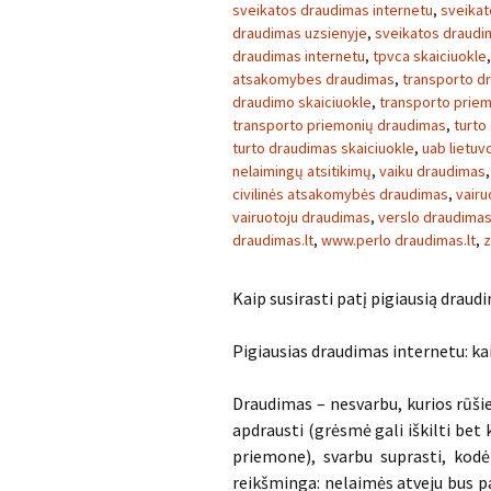
sveikatos draudimas internetu
,
sveikat
draudimas uzsienyje
,
sveikatos draudim
draudimas internetu
,
tpvca skaiciuokle
atsakomybes draudimas
,
transporto d
draudimo skaiciuokle
,
transporto prie
transporto priemonių draudimas
,
turto
turto draudimas skaiciuokle
,
uab lietu
nelaimingų atsitikimų
,
vaiku draudimas
civilinės atsakomybės draudimas
,
vairu
vairuotoju draudimas
,
verslo draudima
draudimas.lt
,
www.perlo draudimas.lt
,
z
Kaip susirasti patį pigiausią draud
Pigiausias draudimas internetu: kai
Draudimas – nesvarbu, kurios rūšie
apdrausti (grėsmė gali iškilti bet
priemone), svarbu suprasti, kodėl
reikšminga: nelaimės atveju bus pa