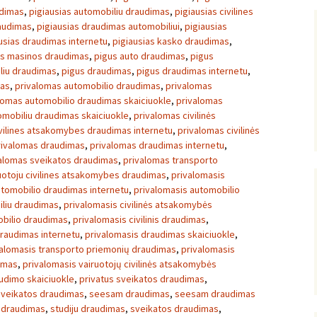
udimas
,
pigiausias automobiliu draudimas
,
pigiausias civilines
raudimas
,
pigiausias draudimas automobiliui
,
pigiausias
usias draudimas internetu
,
pigiausias kasko draudimas
,
as masinos draudimas
,
pigus auto draudimas
,
pigus
liu draudimas
,
pigus draudimas
,
pigus draudimas internetu
,
mas
,
privalomas automobilio draudimas
,
privalomas
lomas automobilio draudimas skaiciuokle
,
privalomas
omobiliu draudimas skaiciuokle
,
privalomas civilinės
vilines atsakomybes draudimas internetu
,
privalomas civilinės
rivalomas draudimas
,
privalomas draudimas internetu
,
alomas sveikatos draudimas
,
privalomas transporto
uotoju civilines atsakomybes draudimas
,
privalomasis
utomobilio draudimas internetu
,
privalomasis automobilio
iliu draudimas
,
privalomasis civilinės atsakomybės
mobilio draudimas
,
privalomasis civilinis draudimas
,
draudimas internetu
,
privalomasis draudimas skaiciuokle
,
valomasis transporto priemonių draudimas
,
privalomasis
dimas
,
privalomasis vairuotojų civilinės atsakomybės
udimo skaiciuokle
,
privatus sveikatos draudimas
,
sveikatos draudimas
,
seesam draudimas
,
seesam draudimas
s draudimas
,
studiju draudimas
,
sveikatos draudimas
,