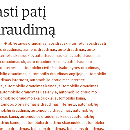
sti patį
 draudimą
ab lietuvos draudimas
,
apsidrausk internetu
,
apsidrausti
ės draudimas
,
asmens draudimas
,
auto draudimas
,
auto
ternetu skaiciuokle
,
auto draudimas kaina
,
auto draudimas
o draudimas uk
,
auto draudimo kainos
,
auto draudimo
i internetu
,
automobilio civilinės atsakomybės draudimas
,
ilio draudimas
,
automobilio draudimas anglijoje
,
automobilio
udimas internetu
,
automobilio draudimas internetu
na
,
automobilio draudimas kainos
,
automobilio draudimas
automobilio draudimas uzsienyje
,
automobilio draudimo
tomobilio draudimo skaičiuoklė
,
automobilio kaina
,
tomobilio privalomasis draudimas internetu
,
automobilių
obiliu draudimai
,
automobilių draudimas
,
automobilių
imas kaina
,
automobiliu draudimas kainos
,
automobilių
udimo kainos
,
automobiliu draudimo skaiciuokle
,
automobiliu
agazo draudimas
,
balticum draudimas
,
baltikums draudimas
,