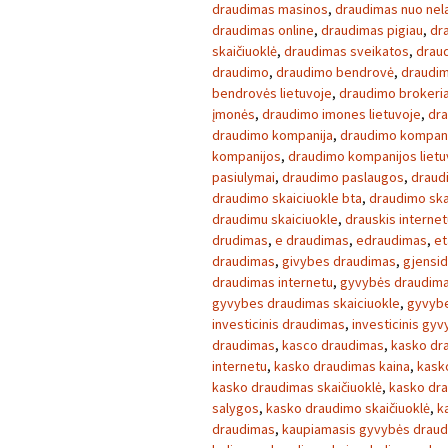
draudimas masinos
,
draudimas nuo nela
draudimas online
,
draudimas pigiau
,
dr
skaičiuoklė
,
draudimas sveikatos
,
draud
draudimo
,
draudimo bendrovė
,
draudim
bendrovės lietuvoje
,
draudimo brokeria
įmonės
,
draudimo imones lietuvoje
,
dra
draudimo kompanija
,
draudimo kompan
kompanijos
,
draudimo kompanijos lietu
pasiulymai
,
draudimo paslaugos
,
draud
draudimo skaiciuokle bta
,
draudimo ska
draudimu skaiciuokle
,
drauskis internet
drudimas
,
e draudimas
,
edraudimas
,
et
draudimas
,
givybes draudimas
,
gjensid
draudimas internetu
,
gyvybės draudim
gyvybes draudimas skaiciuokle
,
gyvybe
investicinis draudimas
,
investicinis gy
draudimas
,
kasco draudimas
,
kasko dr
internetu
,
kasko draudimas kaina
,
kask
kasko draudimas skaičiuoklė
,
kasko dra
salygos
,
kasko draudimo skaičiuoklė
,
k
draudimas
,
kaupiamasis gyvybės drau