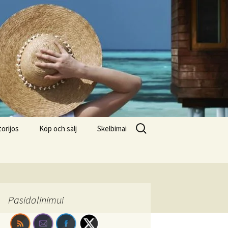
Search
torijos
Köp och sälj
Skelbimai
for:
Pasidalinimui