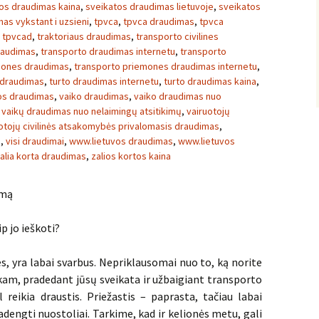
os draudimas kaina
,
sveikatos draudimas lietuvoje
,
sveikatos
as vykstant i uzsieni
,
tpvca
,
tpvca draudimas
,
tpvca
,
tpvcad
,
traktoriaus draudimas
,
transporto civilines
raudimas
,
transporto draudimas internetu
,
transporto
mones draudimas
,
transporto priemones draudimas internetu
,
 draudimas
,
turto draudimas internetu
,
turto draudimas kaina
,
vos draudimas
,
vaiko draudimas
,
vaiko draudimas nuo
,
vaikų draudimas nuo nelaimingų atsitikimų
,
vairuotojų
otojų civilinės atsakomybės privalomasis draudimas
,
s
,
visi draudimai
,
www.lietuvos draudimas
,
www.lietuvos
alia korta draudimas
,
zalios kortos kaina
imą
p jo ieškoti?
s, yra labai svarbus. Nepriklausomai nuo to, ką norite
 kam, pradedant jūsų sveikata ir užbaigiant transporto
 reikia draustis. Priežastis – paprasta, tačiau labai
dengti nuostoliai. Tarkime, kad ir kelionės metu, gali