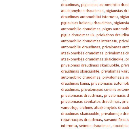
draudimas
,
pigiausias automobilio dra
atsakomybes draudimas
,
pigiausias d
draudimas automobiliui internetu
,
pigia
pigiausias kelionių draudimas
,
pigiausi
automobilio draudimas
,
pigus automobi
pigus draudimas uk
,
priekabos draudi
automobilio draudimas internetu
,
priva
automobiliu draudimas
,
privalomas aut
atsakomybės draudimas
,
privalomas ci
atsakomybės draudimas skaiciuokle
,
p
privalomas draudimas skaiciuokle
,
priv
draudimas skaiciuokle
,
privalomas vair
automobilio draudimas
,
privalomasis a
draudimas kaina
,
privalomasis automob
draudimas
,
privalomasis civilinis auto
privalomasis draudimas
,
privalomasis 
privalomasis sveikatos draudimas
,
pri
vairuotojų civilinės atsakomybės drau
draudimas skaiciuokle
,
privalomojo dra
repatriacijos draudimas
,
savanoriškas 
internetu
,
seimos draudimas
,
socialini