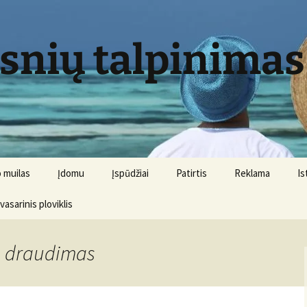
psnių talpinimas
 muilas
Įdomu
Įspūdžiai
Patirtis
Reklama
Is
 vasarinis ploviklis
o draudimas