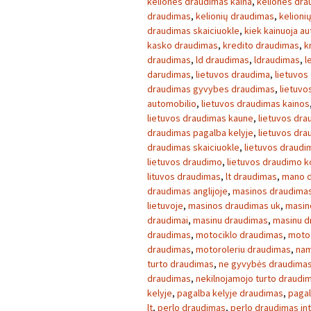
keliones draudimas kaina
,
keliones dra
draudimas
,
kelionių draudimas
,
kelioni
draudimas skaiciuokle
,
kiek kainuoja a
kasko draudimas
,
kredito draudimas
,
k
draudimas
,
ld draudimas
,
ldraudimas
,
l
darudimas
,
lietuvos draudima
,
lietuvos
draudimas gyvybes draudimas
,
lietuvo
automobilio
,
lietuvos draudimas kainos
lietuvos draudimas kaune
,
lietuvos dra
draudimas pagalba kelyje
,
lietuvos dr
draudimas skaiciuokle
,
lietuvos draudim
lietuvos draudimo
,
lietuvos draudimo 
lituvos draudimas
,
lt draudimas
,
mano 
draudimas anglijoje
,
masinos draudimas
lietuvoje
,
masinos draudimas uk
,
masin
draudimai
,
masinu draudimas
,
masinu d
draudimas
,
motociklo draudimas
,
motoc
draudimas
,
motoroleriu draudimas
,
nam
turto draudimas
,
ne gyvybės draudima
draudimas
,
nekilnojamojo turto draudi
kelyje
,
pagalba kelyje draudimas
,
pagal
lt
,
perlo draudimas
,
perlo draudimas in