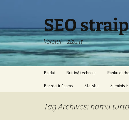
Skip
to
content
SEO strai
Verslui – zizu.lt
Baldai
Buitinė technika
Ranku darbo
Barzdai ir ūsams
Statyba
Zieminis ir
Tag Archives: namu turt