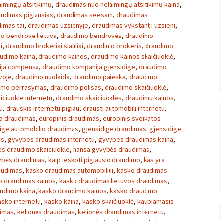
imingų atsitikimų
,
draudimas nuo nelaimingų atsitikimų kaina
,
audimas pigiausias
,
draudimas seesam
,
draudimas
imas tai
,
draudimas uzsienyje
,
draudimas vykstant i uzsieni
,
o bendrove lietuva
,
draudimo bendrovės
,
draudimo
i
,
draudimo brokeriai siauliai
,
draudimo brokeris
,
draudimo
udimo kaina
,
draudimo kainos
,
draudimo kainos skaičiuoklė
,
ija compensa
,
draudimo kompanija gjensidige
,
draudimo
voje
,
draudimo nuolaida
,
draudimo paieska
,
draudimo
imo perrasymas
,
draudimo polisas
,
draudimo skaičiuoklė
,
iciuokle internetu
,
draudimo skaiciuokles
,
draudimu kainos
,
u
,
drauskis internetu pigiau
,
drausti automobili internetu
,
a draudimas
,
europinis draudimas
,
europinis sveikatos
ige automobilio draudimas
,
gjensidige draudimas
,
gjensidige
as
,
gyvybes draudimas internetu
,
gyvybes draudimas kaina
,
s draudimo skaiciuokle
,
hansa gyvybės draudimas
,
vybės draudimas
,
kaip ieskoti pigiausio draudimo
,
kas yra
audimas
,
kasko draudimas automobiliui
,
kasko draudimas
o draudimas kainos
,
kasko draudimas lietuvos draudimas
,
udimo kaina
,
kasko draudimo kainos
,
kasko draudimo
asko internetu
,
kasko kaina
,
kasko skaičiuoklė
,
kaupiamasis
dimas
,
kelionės draudimas
,
kelionės draudimas internetu
,