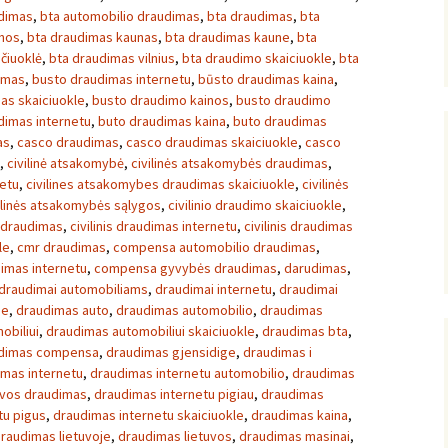
udimas
,
bta automobilio draudimas
,
bta draudimas
,
bta
inos
,
bta draudimas kaunas
,
bta draudimas kaune
,
bta
čiuoklė
,
bta draudimas vilnius
,
bta draudimo skaiciuokle
,
bta
imas
,
busto draudimas internetu
,
būsto draudimas kaina
,
as skaiciuokle
,
busto draudimo kainos
,
busto draudimo
dimas internetu
,
buto draudimas kaina
,
buto draudimas
as
,
casco draudimas
,
casco draudimas skaiciuokle
,
casco
,
civilinė atsakomybė
,
civilinės atsakomybės draudimas
,
netu
,
civilines atsakomybes draudimas skaiciuokle
,
civilinės
ilinės atsakomybės sąlygos
,
civilinio draudimo skaiciuokle
,
s draudimas
,
civilinis draudimas internetu
,
civilinis draudimas
le
,
cmr draudimas
,
compensa automobilio draudimas
,
imas internetu
,
compensa gyvybės draudimas
,
darudimas
,
draudimai automobiliams
,
draudimai internetu
,
draudimai
je
,
draudimas auto
,
draudimas automobilio
,
draudimas
obiliui
,
draudimas automobiliui skaiciuokle
,
draudimas bta
,
dimas compensa
,
draudimas gjensidige
,
draudimas i
imas internetu
,
draudimas internetu automobilio
,
draudimas
uvos draudimas
,
draudimas internetu pigiau
,
draudimas
tu pigus
,
draudimas internetu skaiciuokle
,
draudimas kaina
,
raudimas lietuvoje
,
draudimas lietuvos
,
draudimas masinai
,