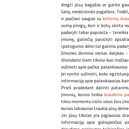
dingti jūsų bagažas ar galite gau
šalių medicininės pagalbos. Todėl,
ir jaučiasi saugiai su
kelionių dra
sumą pinigų, kuri ir būtų skirta n
padaryti labai paprasta – tereikia
įmonę, galinčią pasiūlyti apsidr
(patogumo dėlei tai galima padaryti
žmones domina vienas dalykas – dr
išleisdami šiam tikslui kuo mažiau 
sužinoti apie pačius palankiausius 
jei norite sužinoti, koks egzistuo
informaciją apie palankiausias kain
Prieš pradedant dalinti patarimu
įmonių, kurios teikia
draudimo pa
tikru momentu siūlo visos šios įmon
kurios labiausiai traukia jūsų dėm
Jei jūsų tikslas yra pigiausias d
informaciją apie galiojančius 