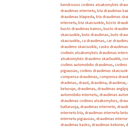
bendrosios civilinės atsakomybės dra
draudimas internetu
,
bta draudimas ka
draudimas klaipeda
,
bta draudimas skai
internetu
,
bta skaiciuokle
,
būsto draud
busto draudimas kainos
,
busto draudim
skaiciuokle
,
buto draudimas
,
buto drau
skaiciuokle
,
ca draudimas
,
car draudim
draudimo skaiciuokle
,
casko draudimas
civilinės atsakomybės draudimas inter
atsakomybės draudimo skaičiuoklė
,
civ
civilinis automobilio draudimas
,
civilini
pigiausias
,
civilinis draudimas skaiciuok
compensa draudimas
,
compensa draud
dradimas
,
draud
,
draudima
,
draudimai
,
lietuvoje
,
draudimas
,
draudimas anglijo
automobilio internetu
,
draudimas autom
draudimas civilines atsakomybes
,
drau
baltarusija
,
draudimas internete
,
draud
internetu bta
,
draudimas internetu liet
internetu pigiausias
,
draudimas interne
draudimas kasko
,
draudimas kelionei
,
d