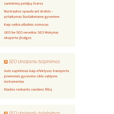
sanitarinių patalpų švaros
Nuotraukos spauda ant drobės –
pritaikymas šiuolaikiniame gyvenime
Kaip veikia atbulinis osmosas
GEO be SEO neveikia: SEO Mokymai
eksperto įžvalgos
SEO straipsniu talpinimas
Auto supirkimas kaip efektyvus transporto
priemonės gyvavimo ciklo valdymo
instrumentas
Klaidos renkantis vandens filtrą
SEO straipsniu talpinimas