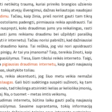
ti netikėtą traumą, kuriai prireiks brangios užsienio
 tokių atvejų išvengimui, dažnas keliautojas naudojasi
udimu
. Tačiau, kaip žinia, prieš norint gauti tam tikrą
uostoliams padengti, pirmiausia reikia apsidrausti. Tai
 nuspręsti, koks draudimas jums yra reikalingas, rasti
austi jums reikiamu draudimu bei užpildyti paraišką
 ir internetu). Tačiau norisi pabrėžti, kad dažniausiai
audimo kaina. Tai reiškia, jog visi nori apsidrausti
pinigų. Ar tai yra įmanoma? Taip, tereikia žinoti, kaip
pasiūlymus. Tiesa, šiam tikslui reikės interneto. Taigi,
ja
pigiausias draudimas internetu
, kaip gauti naujausią
as, skaitykite toliau.
s, reikia akcentuoti, jog šiuo metu veikia nemažai
slaugas
. Gali būti sudėtinga suspėti sužinoti, ką tam
ės, tad tikslinga atsirinkti kelias ar keliolika įmonių,
esį. Na, o tuomet – metas imtis veiksmų.
raudimas internetu, būtina laiku gauti pačią naujausią
pasiūlymus. Savaime suprantama, tokią informaciją