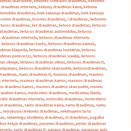
udimas skaiciuokle
,
keliones sveikatos draudimas
,
kelioninis
ų draudimas internetu
,
kelionių draudimas kaina
,
kelioniu
utomobilio draudimas
,
kiek kainuoja draudimas
,
kiek kainuoja
rovinio draudimas
,
kroviniu draudimas
,
l draudimas
,
laidavimo
etuvos draudimas
,
liet draudimas
,
lietuvo draudimas
,
lietuvos
 draudimas
,
lietuvos draudimas automobiliui
,
lietuvos
s draudimas internetu
,
lietuvos draudimas internetu
,
lietuvos draudimas kasko
,
lietuvos draudimas kaunas
,
udimas klaipeda
,
lietuvos draudimas kontaktai
,
lietuvos
audimas panevezys
,
lietuvos draudimas siauliai
,
lietuvos
as vilniuje
,
lietuvos draudimas vilnius
,
lietuvos draudimas.lt
,
kompanijos
,
lietuvos draudimo skaiciuokle
,
lietuvosdraudimas
,
draudimas
,
mano draudimas.lt
,
masinos draudimas
,
masinos
 internetu
,
masinos draudimas kainos
,
masinos draudimas
os draudimo kainos
,
masinos draudimo skaiciuokle
,
masinu
raudimo kainos
,
medicininis draudimas
,
medicininių išlaidų
iklo draudimas internetu
,
motociklu draudimas
,
motorolerio
o draudimas
,
namo draudimas kaina
,
namu draudimas
,
namu
s
,
neįvykusios kelionės draudimas
,
nekilnojamo turto
mas
,
nelaimingų atsitikimų draudimas
,
nt draudimas
,
pagalba
bos kelyje draudimas
,
pasienio draudimas
,
perlas draudimas
ternetu
,
perlo draudimas.lt
,
pigiausi draudimai
,
pigiausias auto