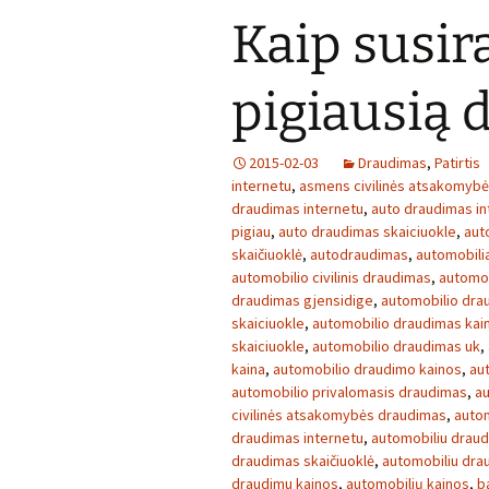
Kaip susira
pigiausią
2015-02-03
Draudimas
,
Patirtis
internetu
,
asmens civilinės atsakomyb
draudimas internetu
,
auto draudimas in
pigiau
,
auto draudimas skaiciuokle
,
aut
skaičiuoklė
,
autodraudimas
,
automobilia
automobilio civilinis draudimas
,
automob
draudimas gjensidige
,
automobilio dra
skaiciuokle
,
automobilio draudimas kai
skaiciuokle
,
automobilio draudimas uk
,
kaina
,
automobilio draudimo kainos
,
au
automobilio privalomasis draudimas
,
au
civilinės atsakomybės draudimas
,
autom
draudimas internetu
,
automobiliu draud
draudimas skaičiuoklė
,
automobiliu dra
draudimu kainos
,
automobilių kainos
,
b