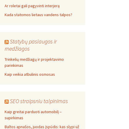
Ar roletai gali pagyvinti interjerą
Kada statomos lietaus vandens talpos?
Statybų paslaugos ir
medžiagos
Trinkelių medžiagų ir projektavimo
parinkimas
Kaip veikia atbulinis osmosas
SEO straipsniu talpinimas
Kaip greitai parduoti automobilį –
supirkimas
Baltos apnašos, juodas įspūdis: kas slypi už