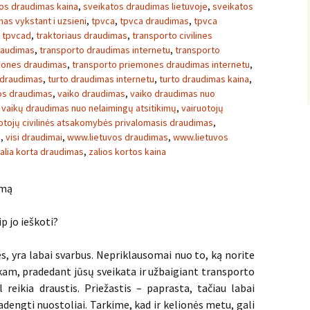
os draudimas kaina
,
sveikatos draudimas lietuvoje
,
sveikatos
as vykstant i uzsieni
,
tpvca
,
tpvca draudimas
,
tpvca
,
tpvcad
,
traktoriaus draudimas
,
transporto civilines
raudimas
,
transporto draudimas internetu
,
transporto
mones draudimas
,
transporto priemones draudimas internetu
,
 draudimas
,
turto draudimas internetu
,
turto draudimas kaina
,
vos draudimas
,
vaiko draudimas
,
vaiko draudimas nuo
,
vaikų draudimas nuo nelaimingų atsitikimų
,
vairuotojų
otojų civilinės atsakomybės privalomasis draudimas
,
s
,
visi draudimai
,
www.lietuvos draudimas
,
www.lietuvos
alia korta draudimas
,
zalios kortos kaina
imą
p jo ieškoti?
s, yra labai svarbus. Nepriklausomai nuo to, ką norite
 kam, pradedant jūsų sveikata ir užbaigiant transporto
 reikia draustis. Priežastis – paprasta, tačiau labai
dengti nuostoliai. Tarkime, kad ir kelionės metu, gali