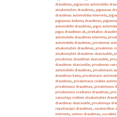
draudimas
,
pigiausias automobilio dra
atsakomybes draudimas
,
pigiausias d
draudimas automobiliui internetu
,
pigia
pigiausias kelionių draudimas
,
pigiausi
automobilio draudimas
,
pigus automobi
pigus draudimas uk
,
priekabos draudi
automobilio draudimas internetu
,
priva
automobiliu draudimas
,
privalomas aut
atsakomybės draudimas
,
privalomas ci
atsakomybės draudimas skaiciuokle
,
p
privalomas draudimas skaiciuokle
,
priv
draudimas skaiciuokle
,
privalomas vair
automobilio draudimas
,
privalomasis a
draudimas kaina
,
privalomasis automob
draudimas
,
privalomasis civilinis auto
privalomasis draudimas
,
privalomasis 
privalomasis sveikatos draudimas
,
pri
vairuotojų civilinės atsakomybės drau
draudimas skaiciuokle
,
privalomojo dra
repatriacijos draudimas
,
savanoriškas 
internetu
,
seimos draudimas
,
socialini