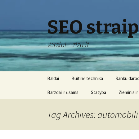
Skip
to
content
SEO strai
Verslui – zizu.lt
Baldai
Buitinė technika
Ranku darbo
Barzdai ir ūsams
Statyba
Zieminis ir
Tag Archives: automobil