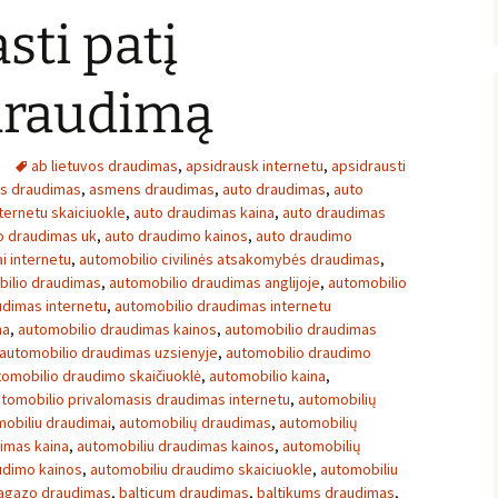
sti patį
 draudimą
ab lietuvos draudimas
,
apsidrausk internetu
,
apsidrausti
ės draudimas
,
asmens draudimas
,
auto draudimas
,
auto
ternetu skaiciuokle
,
auto draudimas kaina
,
auto draudimas
o draudimas uk
,
auto draudimo kainos
,
auto draudimo
i internetu
,
automobilio civilinės atsakomybės draudimas
,
ilio draudimas
,
automobilio draudimas anglijoje
,
automobilio
udimas internetu
,
automobilio draudimas internetu
na
,
automobilio draudimas kainos
,
automobilio draudimas
automobilio draudimas uzsienyje
,
automobilio draudimo
tomobilio draudimo skaičiuoklė
,
automobilio kaina
,
tomobilio privalomasis draudimas internetu
,
automobilių
obiliu draudimai
,
automobilių draudimas
,
automobilių
imas kaina
,
automobiliu draudimas kainos
,
automobilių
udimo kainos
,
automobiliu draudimo skaiciuokle
,
automobiliu
agazo draudimas
,
balticum draudimas
,
baltikums draudimas
,