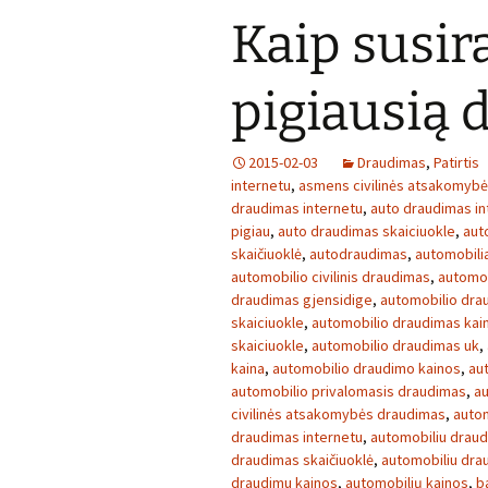
Kaip susira
pigiausią
2015-02-03
Draudimas
,
Patirtis
internetu
,
asmens civilinės atsakomyb
draudimas internetu
,
auto draudimas in
pigiau
,
auto draudimas skaiciuokle
,
aut
skaičiuoklė
,
autodraudimas
,
automobilia
automobilio civilinis draudimas
,
automob
draudimas gjensidige
,
automobilio dra
skaiciuokle
,
automobilio draudimas kai
skaiciuokle
,
automobilio draudimas uk
,
kaina
,
automobilio draudimo kainos
,
au
automobilio privalomasis draudimas
,
au
civilinės atsakomybės draudimas
,
autom
draudimas internetu
,
automobiliu draud
draudimas skaičiuoklė
,
automobiliu dra
draudimu kainos
,
automobilių kainos
,
b