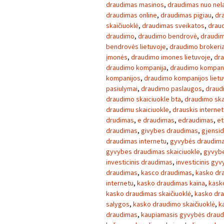
draudimas masinos
,
draudimas nuo nela
draudimas online
,
draudimas pigiau
,
dr
skaičiuoklė
,
draudimas sveikatos
,
draud
draudimo
,
draudimo bendrovė
,
draudim
bendrovės lietuvoje
,
draudimo brokeria
įmonės
,
draudimo imones lietuvoje
,
dra
draudimo kompanija
,
draudimo kompan
kompanijos
,
draudimo kompanijos lietu
pasiulymai
,
draudimo paslaugos
,
draud
draudimo skaiciuokle bta
,
draudimo ska
draudimu skaiciuokle
,
drauskis internet
drudimas
,
e draudimas
,
edraudimas
,
et
draudimas
,
givybes draudimas
,
gjensid
draudimas internetu
,
gyvybės draudim
gyvybes draudimas skaiciuokle
,
gyvybe
investicinis draudimas
,
investicinis gy
draudimas
,
kasco draudimas
,
kasko dr
internetu
,
kasko draudimas kaina
,
kask
kasko draudimas skaičiuoklė
,
kasko dra
salygos
,
kasko draudimo skaičiuoklė
,
k
draudimas
,
kaupiamasis gyvybės drau