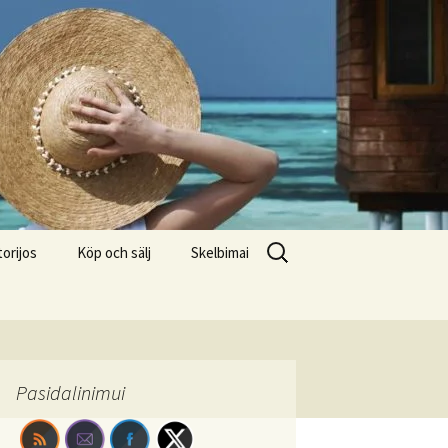
Search
torijos
Köp och sälj
Skelbimai
for:
Pasidalinimui