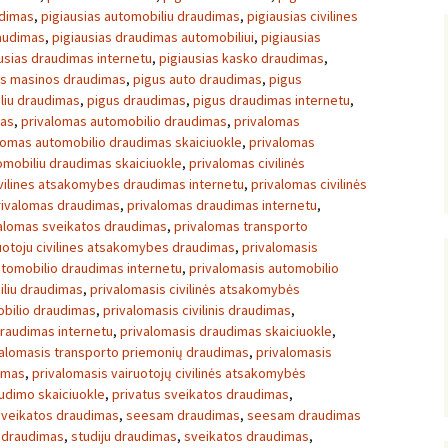
udimas
,
pigiausias automobiliu draudimas
,
pigiausias civilines
raudimas
,
pigiausias draudimas automobiliui
,
pigiausias
usias draudimas internetu
,
pigiausias kasko draudimas
,
as masinos draudimas
,
pigus auto draudimas
,
pigus
liu draudimas
,
pigus draudimas
,
pigus draudimas internetu
,
mas
,
privalomas automobilio draudimas
,
privalomas
lomas automobilio draudimas skaiciuokle
,
privalomas
omobiliu draudimas skaiciuokle
,
privalomas civilinės
vilines atsakomybes draudimas internetu
,
privalomas civilinės
rivalomas draudimas
,
privalomas draudimas internetu
,
alomas sveikatos draudimas
,
privalomas transporto
uotoju civilines atsakomybes draudimas
,
privalomasis
utomobilio draudimas internetu
,
privalomasis automobilio
iliu draudimas
,
privalomasis civilinės atsakomybės
mobilio draudimas
,
privalomasis civilinis draudimas
,
draudimas internetu
,
privalomasis draudimas skaiciuokle
,
valomasis transporto priemonių draudimas
,
privalomasis
dimas
,
privalomasis vairuotojų civilinės atsakomybės
udimo skaiciuokle
,
privatus sveikatos draudimas
,
sveikatos draudimas
,
seesam draudimas
,
seesam draudimas
s draudimas
,
studiju draudimas
,
sveikatos draudimas
,