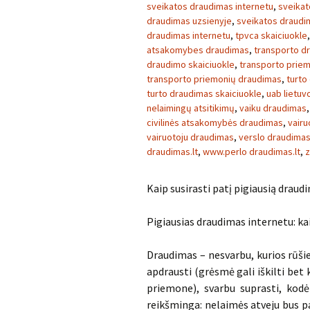
sveikatos draudimas internetu
,
sveikat
draudimas uzsienyje
,
sveikatos draudim
draudimas internetu
,
tpvca skaiciuokle
atsakomybes draudimas
,
transporto d
draudimo skaiciuokle
,
transporto prie
transporto priemonių draudimas
,
turto
turto draudimas skaiciuokle
,
uab lietu
nelaimingų atsitikimų
,
vaiku draudimas
civilinės atsakomybės draudimas
,
vairu
vairuotoju draudimas
,
verslo draudima
draudimas.lt
,
www.perlo draudimas.lt
,
z
Kaip susirasti patį pigiausią draud
Pigiausias draudimas internetu: kai
Draudimas – nesvarbu, kurios rūšie
apdrausti (grėsmė gali iškilti bet
priemone), svarbu suprasti, kodėl
reikšminga: nelaimės atveju bus pa