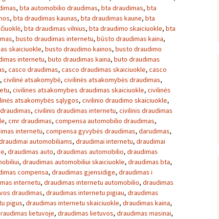
udimas
,
bta automobilio draudimas
,
bta draudimas
,
bta
inos
,
bta draudimas kaunas
,
bta draudimas kaune
,
bta
čiuoklė
,
bta draudimas vilnius
,
bta draudimo skaiciuokle
,
bta
imas
,
busto draudimas internetu
,
būsto draudimas kaina
,
as skaiciuokle
,
busto draudimo kainos
,
busto draudimo
dimas internetu
,
buto draudimas kaina
,
buto draudimas
as
,
casco draudimas
,
casco draudimas skaiciuokle
,
casco
,
civilinė atsakomybė
,
civilinės atsakomybės draudimas
,
netu
,
civilines atsakomybes draudimas skaiciuokle
,
civilinės
ilinės atsakomybės sąlygos
,
civilinio draudimo skaiciuokle
,
s draudimas
,
civilinis draudimas internetu
,
civilinis draudimas
le
,
cmr draudimas
,
compensa automobilio draudimas
,
imas internetu
,
compensa gyvybės draudimas
,
darudimas
,
draudimai automobiliams
,
draudimai internetu
,
draudimai
je
,
draudimas auto
,
draudimas automobilio
,
draudimas
obiliui
,
draudimas automobiliui skaiciuokle
,
draudimas bta
,
dimas compensa
,
draudimas gjensidige
,
draudimas i
imas internetu
,
draudimas internetu automobilio
,
draudimas
uvos draudimas
,
draudimas internetu pigiau
,
draudimas
tu pigus
,
draudimas internetu skaiciuokle
,
draudimas kaina
,
raudimas lietuvoje
,
draudimas lietuvos
,
draudimas masinai
,