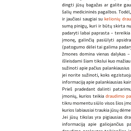
dingti jūsų bagažas ar galite gau
šalių medicininės pagalbos. Todėl,
ir jaučiasi saugiai su
kelionių dra
sumą pinigų, kuri ir būtų skirta n
padaryti labai paprasta – tereikia
įmonę, galinčią pasiūlyti apsidr
(patogumo dėlei tai galima padaryti
žmones domina vienas dalykas – dr
išleisdami šiam tikslui kuo mažiau 
sužinoti apie pačius palankiausius 
jei norite sužinoti, koks egzistuo
informaciją apie palankiausias kain
Prieš pradedant dalinti patarimu
įmonių, kurios teikia
draudimo pa
tikru momentu siūlo visos šios įmon
kurios labiausiai traukia jūsų dėm
Jei jūsų tikslas yra pigiausias d
informaciją apie galiojančius 