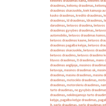
keliones draudimas kaina
,
keliones dra
draudimas
,
kelionių draudimas
,
kelioni
draudimas skaiciuokle
,
kiek kainuoja a
kasko draudimas
,
kredito draudimas
,
k
draudimas
,
ld draudimas
,
ldraudimas
,
l
darudimas
,
lietuvos draudima
,
lietuvos
draudimas gyvybes draudimas
,
lietuvo
automobilio
,
lietuvos draudimas kainos
lietuvos draudimas kaune
,
lietuvos dra
draudimas pagalba kelyje
,
lietuvos dr
draudimas skaiciuokle
,
lietuvos draudim
lietuvos draudimo
,
lietuvos draudimo 
lituvos draudimas
,
lt draudimas
,
mano 
draudimas anglijoje
,
masinos draudimas
lietuvoje
,
masinos draudimas uk
,
masin
draudimai
,
masinu draudimas
,
masinu d
draudimas
,
motociklo draudimas
,
motoc
draudimas
,
motoroleriu draudimas
,
nam
turto draudimas
,
ne gyvybės draudima
draudimas
,
nekilnojamojo turto draudi
kelyje
,
pagalba kelyje draudimas
,
pagal
lt
,
perlo draudimas
,
perlo draudimas in