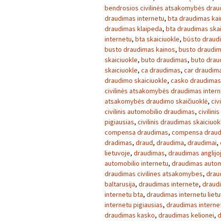
bendrosios civilinės atsakomybės dra
draudimas internetu
,
bta draudimas ka
draudimas klaipeda
,
bta draudimas skai
internetu
,
bta skaiciuokle
,
būsto draud
busto draudimas kainos
,
busto draudim
skaiciuokle
,
buto draudimas
,
buto drau
skaiciuokle
,
ca draudimas
,
car draudim
draudimo skaiciuokle
,
casko draudimas
civilinės atsakomybės draudimas inter
atsakomybės draudimo skaičiuoklė
,
civ
civilinis automobilio draudimas
,
civilini
pigiausias
,
civilinis draudimas skaiciuok
compensa draudimas
,
compensa draud
dradimas
,
draud
,
draudima
,
draudimai
,
lietuvoje
,
draudimas
,
draudimas anglijo
automobilio internetu
,
draudimas autom
draudimas civilines atsakomybes
,
drau
baltarusija
,
draudimas internete
,
draud
internetu bta
,
draudimas internetu liet
internetu pigiausias
,
draudimas interne
draudimas kasko
,
draudimas kelionei
,
d