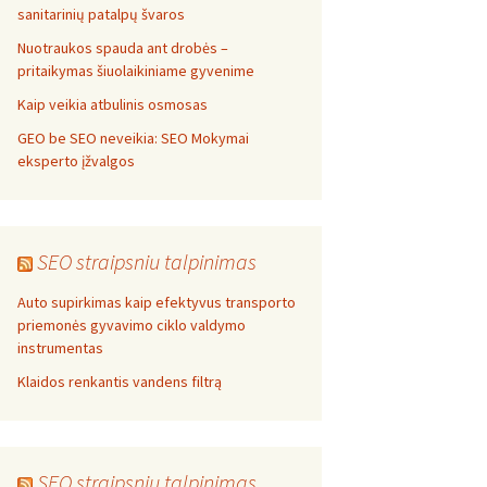
sanitarinių patalpų švaros
Nuotraukos spauda ant drobės –
pritaikymas šiuolaikiniame gyvenime
Kaip veikia atbulinis osmosas
GEO be SEO neveikia: SEO Mokymai
eksperto įžvalgos
SEO straipsniu talpinimas
Auto supirkimas kaip efektyvus transporto
priemonės gyvavimo ciklo valdymo
instrumentas
Klaidos renkantis vandens filtrą
SEO straipsniu talpinimas