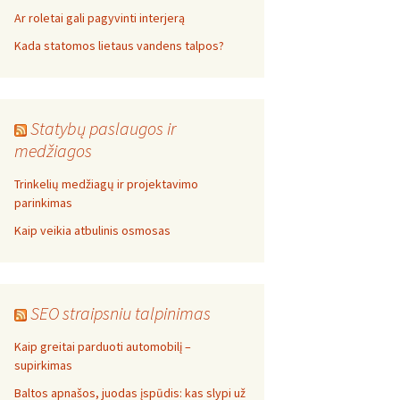
Ar roletai gali pagyvinti interjerą
Kada statomos lietaus vandens talpos?
Statybų paslaugos ir
medžiagos
Trinkelių medžiagų ir projektavimo
parinkimas
Kaip veikia atbulinis osmosas
SEO straipsniu talpinimas
Kaip greitai parduoti automobilį –
supirkimas
Baltos apnašos, juodas įspūdis: kas slypi už