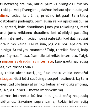
ti netikėtą traumą, kuriai prireiks brangios užsienio
 tokių atvejų išvengimui, dažnas keliautojas naudojasi
udimu
. Tačiau, kaip žinia, prieš norint gauti tam tikrą
uostoliams padengti, pirmiausia reikia apsidrausti. Tai
 nuspręsti, koks draudimas jums yra reikalingas, rasti
austi jums reikiamu draudimu bei užpildyti paraišką
 ir internetu). Tačiau norisi pabrėžti, kad dažniausiai
audimo kaina. Tai reiškia, jog visi nori apsidrausti
pinigų. Ar tai yra įmanoma? Taip, tereikia žinoti, kaip
pasiūlymus. Tiesa, šiam tikslui reikės interneto. Taigi,
ja
pigiausias draudimas internetu
, kaip gauti naujausią
as, skaitykite toliau.
s, reikia akcentuoti, jog šiuo metu veikia nemažai
slaugas
. Gali būti sudėtinga suspėti sužinoti, ką tam
ės, tad tikslinga atsirinkti kelias ar keliolika įmonių,
esį. Na, o tuomet – metas imtis veiksmų.
raudimas internetu, būtina laiku gauti pačią naujausią
pasiūlymus. Savaime suprantama, tokią informaciją