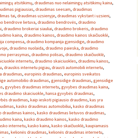
imingų atsitikimų
,
draudimas nuo nelaimingų atsitikimų kaina
,
audimas pigiausias
,
draudimas seesam
,
draudimas
imas tai
,
draudimas uzsienyje
,
draudimas vykstant i uzsieni
,
o bendrove lietuva
,
draudimo bendrovės
,
draudimo
i
,
draudimo brokeriai siauliai
,
draudimo brokeris
,
draudimo
udimo kaina
,
draudimo kainos
,
draudimo kainos skaičiuoklė
,
ija compensa
,
draudimo kompanija gjensidige
,
draudimo
voje
,
draudimo nuolaida
,
draudimo paieska
,
draudimo
imo perrasymas
,
draudimo polisas
,
draudimo skaičiuoklė
,
iciuokle internetu
,
draudimo skaiciuokles
,
draudimu kainos
,
u
,
drauskis internetu pigiau
,
drausti automobili internetu
,
a draudimas
,
europinis draudimas
,
europinis sveikatos
ige automobilio draudimas
,
gjensidige draudimas
,
gjensidige
as
,
gyvybes draudimas internetu
,
gyvybes draudimas kaina
,
s draudimo skaiciuokle
,
hansa gyvybės draudimas
,
vybės draudimas
,
kaip ieskoti pigiausio draudimo
,
kas yra
audimas
,
kasko draudimas automobiliui
,
kasko draudimas
o draudimas kainos
,
kasko draudimas lietuvos draudimas
,
udimo kaina
,
kasko draudimo kainos
,
kasko draudimo
asko internetu
,
kasko kaina
,
kasko skaičiuoklė
,
kaupiamasis
dimas
,
kelionės draudimas
,
kelionės draudimas internetu
,