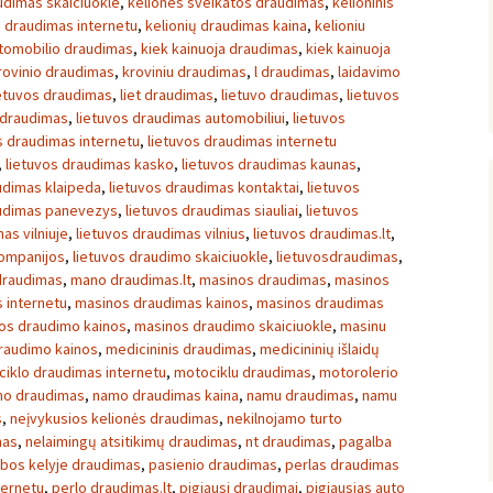
udimas skaiciuokle
,
keliones sveikatos draudimas
,
kelioninis
ų draudimas internetu
,
kelionių draudimas kaina
,
kelioniu
utomobilio draudimas
,
kiek kainuoja draudimas
,
kiek kainuoja
rovinio draudimas
,
kroviniu draudimas
,
l draudimas
,
laidavimo
etuvos draudimas
,
liet draudimas
,
lietuvo draudimas
,
lietuvos
 draudimas
,
lietuvos draudimas automobiliui
,
lietuvos
s draudimas internetu
,
lietuvos draudimas internetu
,
lietuvos draudimas kasko
,
lietuvos draudimas kaunas
,
udimas klaipeda
,
lietuvos draudimas kontaktai
,
lietuvos
audimas panevezys
,
lietuvos draudimas siauliai
,
lietuvos
as vilniuje
,
lietuvos draudimas vilnius
,
lietuvos draudimas.lt
,
kompanijos
,
lietuvos draudimo skaiciuokle
,
lietuvosdraudimas
,
draudimas
,
mano draudimas.lt
,
masinos draudimas
,
masinos
 internetu
,
masinos draudimas kainos
,
masinos draudimas
os draudimo kainos
,
masinos draudimo skaiciuokle
,
masinu
raudimo kainos
,
medicininis draudimas
,
medicininių išlaidų
iklo draudimas internetu
,
motociklu draudimas
,
motorolerio
o draudimas
,
namo draudimas kaina
,
namu draudimas
,
namu
s
,
neįvykusios kelionės draudimas
,
nekilnojamo turto
mas
,
nelaimingų atsitikimų draudimas
,
nt draudimas
,
pagalba
bos kelyje draudimas
,
pasienio draudimas
,
perlas draudimas
ternetu
,
perlo draudimas.lt
,
pigiausi draudimai
,
pigiausias auto