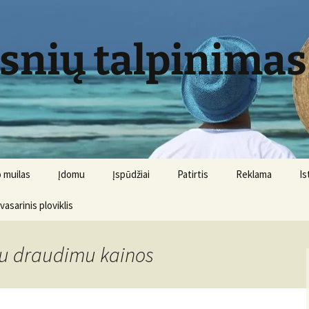
psnių talpinimas
 muilas
Įdomu
Įspūdžiai
Patirtis
Reklama
Is
 vasarinis ploviklis
iu draudimu kainos