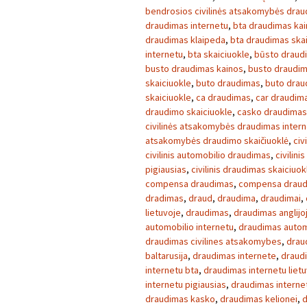
bendrosios civilinės atsakomybės dra
draudimas internetu
,
bta draudimas ka
draudimas klaipeda
,
bta draudimas skai
internetu
,
bta skaiciuokle
,
būsto draud
busto draudimas kainos
,
busto draudim
skaiciuokle
,
buto draudimas
,
buto drau
skaiciuokle
,
ca draudimas
,
car draudim
draudimo skaiciuokle
,
casko draudimas
civilinės atsakomybės draudimas inter
atsakomybės draudimo skaičiuoklė
,
civ
civilinis automobilio draudimas
,
civilini
pigiausias
,
civilinis draudimas skaiciuok
compensa draudimas
,
compensa draud
dradimas
,
draud
,
draudima
,
draudimai
,
lietuvoje
,
draudimas
,
draudimas anglijo
automobilio internetu
,
draudimas autom
draudimas civilines atsakomybes
,
drau
baltarusija
,
draudimas internete
,
draud
internetu bta
,
draudimas internetu liet
internetu pigiausias
,
draudimas interne
draudimas kasko
,
draudimas kelionei
,
d