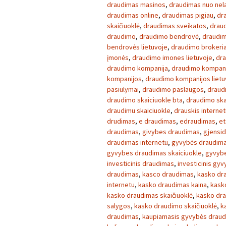
draudimas masinos
,
draudimas nuo nela
draudimas online
,
draudimas pigiau
,
dr
skaičiuoklė
,
draudimas sveikatos
,
draud
draudimo
,
draudimo bendrovė
,
draudim
bendrovės lietuvoje
,
draudimo brokeria
įmonės
,
draudimo imones lietuvoje
,
dra
draudimo kompanija
,
draudimo kompan
kompanijos
,
draudimo kompanijos lietu
pasiulymai
,
draudimo paslaugos
,
draud
draudimo skaiciuokle bta
,
draudimo ska
draudimu skaiciuokle
,
drauskis internet
drudimas
,
e draudimas
,
edraudimas
,
et
draudimas
,
givybes draudimas
,
gjensid
draudimas internetu
,
gyvybės draudim
gyvybes draudimas skaiciuokle
,
gyvybe
investicinis draudimas
,
investicinis gy
draudimas
,
kasco draudimas
,
kasko dr
internetu
,
kasko draudimas kaina
,
kask
kasko draudimas skaičiuoklė
,
kasko dra
salygos
,
kasko draudimo skaičiuoklė
,
k
draudimas
,
kaupiamasis gyvybės drau