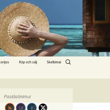
Search
torijos
Köp och sälj
Skelbimai
for:
Pasidalinimui