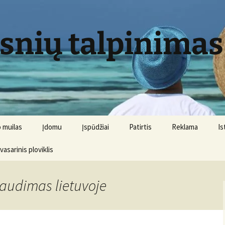
psnių talpinimas
 muilas
Įdomu
Įspūdžiai
Patirtis
Reklama
Is
 vasarinis ploviklis
raudimas lietuvoje