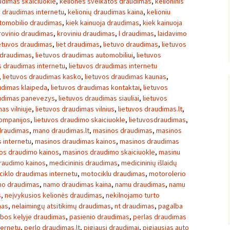
udimas skaiciuokle
,
keliones sveikatos draudimas
,
kelioninis
ų draudimas internetu
,
kelionių draudimas kaina
,
kelioniu
utomobilio draudimas
,
kiek kainuoja draudimas
,
kiek kainuoja
rovinio draudimas
,
kroviniu draudimas
,
l draudimas
,
laidavimo
etuvos draudimas
,
liet draudimas
,
lietuvo draudimas
,
lietuvos
 draudimas
,
lietuvos draudimas automobiliui
,
lietuvos
s draudimas internetu
,
lietuvos draudimas internetu
,
lietuvos draudimas kasko
,
lietuvos draudimas kaunas
,
udimas klaipeda
,
lietuvos draudimas kontaktai
,
lietuvos
audimas panevezys
,
lietuvos draudimas siauliai
,
lietuvos
as vilniuje
,
lietuvos draudimas vilnius
,
lietuvos draudimas.lt
,
kompanijos
,
lietuvos draudimo skaiciuokle
,
lietuvosdraudimas
,
draudimas
,
mano draudimas.lt
,
masinos draudimas
,
masinos
 internetu
,
masinos draudimas kainos
,
masinos draudimas
os draudimo kainos
,
masinos draudimo skaiciuokle
,
masinu
raudimo kainos
,
medicininis draudimas
,
medicininių išlaidų
iklo draudimas internetu
,
motociklu draudimas
,
motorolerio
o draudimas
,
namo draudimas kaina
,
namu draudimas
,
namu
s
,
neįvykusios kelionės draudimas
,
nekilnojamo turto
mas
,
nelaimingų atsitikimų draudimas
,
nt draudimas
,
pagalba
bos kelyje draudimas
,
pasienio draudimas
,
perlas draudimas
ternetu
,
perlo draudimas.lt
,
pigiausi draudimai
,
pigiausias auto