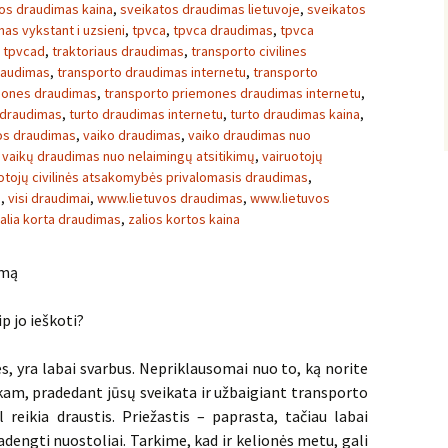
os draudimas kaina
,
sveikatos draudimas lietuvoje
,
sveikatos
as vykstant i uzsieni
,
tpvca
,
tpvca draudimas
,
tpvca
,
tpvcad
,
traktoriaus draudimas
,
transporto civilines
raudimas
,
transporto draudimas internetu
,
transporto
mones draudimas
,
transporto priemones draudimas internetu
,
 draudimas
,
turto draudimas internetu
,
turto draudimas kaina
,
vos draudimas
,
vaiko draudimas
,
vaiko draudimas nuo
,
vaikų draudimas nuo nelaimingų atsitikimų
,
vairuotojų
otojų civilinės atsakomybės privalomasis draudimas
,
s
,
visi draudimai
,
www.lietuvos draudimas
,
www.lietuvos
alia korta draudimas
,
zalios kortos kaina
imą
p jo ieškoti?
s, yra labai svarbus. Nepriklausomai nuo to, ką norite
 kam, pradedant jūsų sveikata ir užbaigiant transporto
 reikia draustis. Priežastis – paprasta, tačiau labai
dengti nuostoliai. Tarkime, kad ir kelionės metu, gali