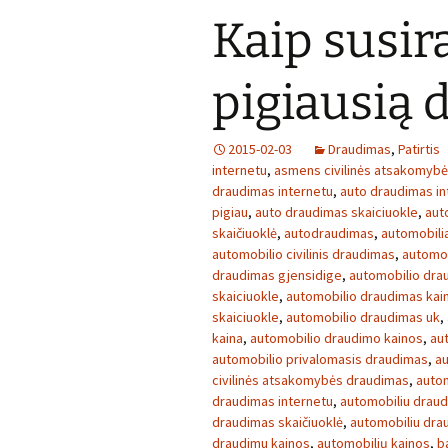
Kaip susira
pigiausią
2015-02-03
Draudimas
,
Patirtis
internetu
,
asmens civilinės atsakomyb
draudimas internetu
,
auto draudimas in
pigiau
,
auto draudimas skaiciuokle
,
aut
skaičiuoklė
,
autodraudimas
,
automobilia
automobilio civilinis draudimas
,
automob
draudimas gjensidige
,
automobilio dra
skaiciuokle
,
automobilio draudimas kai
skaiciuokle
,
automobilio draudimas uk
,
kaina
,
automobilio draudimo kainos
,
au
automobilio privalomasis draudimas
,
au
civilinės atsakomybės draudimas
,
autom
draudimas internetu
,
automobiliu draud
draudimas skaičiuoklė
,
automobiliu dra
draudimu kainos
,
automobilių kainos
,
b