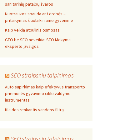
sanitarinių patalpų švaros
Nuotraukos spauda ant drobės –
pritaikymas šiuolaikiniame gyvenime
Kaip veikia atbulinis osmosas
GEO be SEO neveikia: SEO Mokymai
eksperto įžvalgos
SEO straipsniu talpinimas
Auto supirkimas kaip efektyvus transporto
priemonės gyvavimo ciklo valdymo
instrumentas
Klaidos renkantis vandens filtrą
SEO straipsniu talpinimas