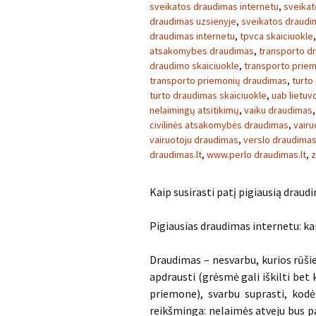
sveikatos draudimas internetu
,
sveikat
draudimas uzsienyje
,
sveikatos draudim
draudimas internetu
,
tpvca skaiciuokle
atsakomybes draudimas
,
transporto d
draudimo skaiciuokle
,
transporto prie
transporto priemonių draudimas
,
turto
turto draudimas skaiciuokle
,
uab lietu
nelaimingų atsitikimų
,
vaiku draudimas
civilinės atsakomybės draudimas
,
vairu
vairuotoju draudimas
,
verslo draudima
draudimas.lt
,
www.perlo draudimas.lt
,
z
Kaip susirasti patį pigiausią draud
Pigiausias draudimas internetu: kai
Draudimas – nesvarbu, kurios rūšie
apdrausti (grėsmė gali iškilti bet
priemone), svarbu suprasti, kodėl
reikšminga: nelaimės atveju bus pa