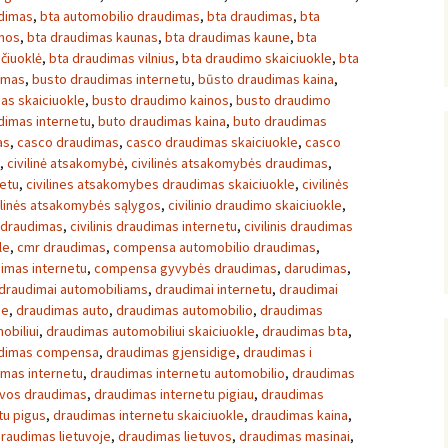
udimas
,
bta automobilio draudimas
,
bta draudimas
,
bta
inos
,
bta draudimas kaunas
,
bta draudimas kaune
,
bta
čiuoklė
,
bta draudimas vilnius
,
bta draudimo skaiciuokle
,
bta
imas
,
busto draudimas internetu
,
būsto draudimas kaina
,
as skaiciuokle
,
busto draudimo kainos
,
busto draudimo
dimas internetu
,
buto draudimas kaina
,
buto draudimas
as
,
casco draudimas
,
casco draudimas skaiciuokle
,
casco
,
civilinė atsakomybė
,
civilinės atsakomybės draudimas
,
netu
,
civilines atsakomybes draudimas skaiciuokle
,
civilinės
ilinės atsakomybės sąlygos
,
civilinio draudimo skaiciuokle
,
s draudimas
,
civilinis draudimas internetu
,
civilinis draudimas
le
,
cmr draudimas
,
compensa automobilio draudimas
,
imas internetu
,
compensa gyvybės draudimas
,
darudimas
,
draudimai automobiliams
,
draudimai internetu
,
draudimai
je
,
draudimas auto
,
draudimas automobilio
,
draudimas
obiliui
,
draudimas automobiliui skaiciuokle
,
draudimas bta
,
dimas compensa
,
draudimas gjensidige
,
draudimas i
imas internetu
,
draudimas internetu automobilio
,
draudimas
uvos draudimas
,
draudimas internetu pigiau
,
draudimas
tu pigus
,
draudimas internetu skaiciuokle
,
draudimas kaina
,
raudimas lietuvoje
,
draudimas lietuvos
,
draudimas masinai
,