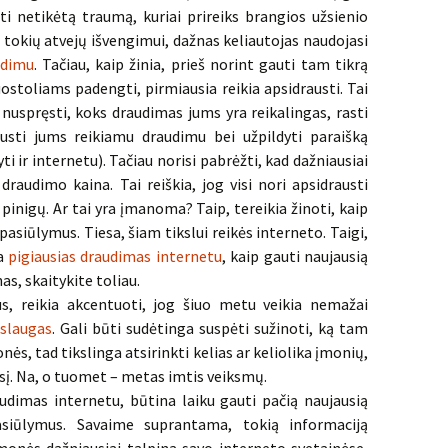
ti netikėtą traumą, kuriai prireiks brangios užsienio
 tokių atvejų išvengimui, dažnas keliautojas naudojasi
udimu
. Tačiau, kaip žinia, prieš norint gauti tam tikrą
uostoliams padengti, pirmiausia reikia apsidrausti. Tai
 nuspręsti, koks draudimas jums yra reikalingas, rasti
austi jums reikiamu draudimu bei užpildyti paraišką
 ir internetu). Tačiau norisi pabrėžti, kad dažniausiai
audimo kaina. Tai reiškia, jog visi nori apsidrausti
pinigų. Ar tai yra įmanoma? Taip, tereikia žinoti, kaip
pasiūlymus. Tiesa, šiam tikslui reikės interneto. Taigi,
ja
pigiausias draudimas internetu
, kaip gauti naujausią
as, skaitykite toliau.
s, reikia akcentuoti, jog šiuo metu veikia nemažai
slaugas
. Gali būti sudėtinga suspėti sužinoti, ką tam
ės, tad tikslinga atsirinkti kelias ar keliolika įmonių,
esį. Na, o tuomet – metas imtis veiksmų.
raudimas internetu, būtina laiku gauti pačią naujausią
pasiūlymus. Savaime suprantama, tokią informaciją