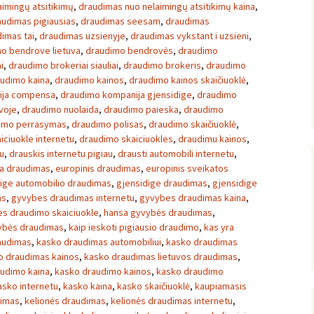
imingų atsitikimų
,
draudimas nuo nelaimingų atsitikimų kaina
,
audimas pigiausias
,
draudimas seesam
,
draudimas
imas tai
,
draudimas uzsienyje
,
draudimas vykstant i uzsieni
,
o bendrove lietuva
,
draudimo bendrovės
,
draudimo
i
,
draudimo brokeriai siauliai
,
draudimo brokeris
,
draudimo
udimo kaina
,
draudimo kainos
,
draudimo kainos skaičiuoklė
,
ija compensa
,
draudimo kompanija gjensidige
,
draudimo
voje
,
draudimo nuolaida
,
draudimo paieska
,
draudimo
imo perrasymas
,
draudimo polisas
,
draudimo skaičiuoklė
,
iciuokle internetu
,
draudimo skaiciuokles
,
draudimu kainos
,
u
,
drauskis internetu pigiau
,
drausti automobili internetu
,
a draudimas
,
europinis draudimas
,
europinis sveikatos
ige automobilio draudimas
,
gjensidige draudimas
,
gjensidige
as
,
gyvybes draudimas internetu
,
gyvybes draudimas kaina
,
s draudimo skaiciuokle
,
hansa gyvybės draudimas
,
vybės draudimas
,
kaip ieskoti pigiausio draudimo
,
kas yra
audimas
,
kasko draudimas automobiliui
,
kasko draudimas
o draudimas kainos
,
kasko draudimas lietuvos draudimas
,
udimo kaina
,
kasko draudimo kainos
,
kasko draudimo
asko internetu
,
kasko kaina
,
kasko skaičiuoklė
,
kaupiamasis
dimas
,
kelionės draudimas
,
kelionės draudimas internetu
,