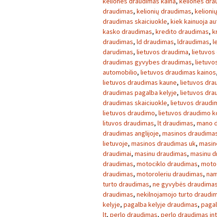
keliones draudimas kaina
,
keliones dra
draudimas
,
kelionių draudimas
,
kelioni
draudimas skaiciuokle
,
kiek kainuoja a
kasko draudimas
,
kredito draudimas
,
k
draudimas
,
ld draudimas
,
ldraudimas
,
l
darudimas
,
lietuvos draudima
,
lietuvos
draudimas gyvybes draudimas
,
lietuvo
automobilio
,
lietuvos draudimas kainos
lietuvos draudimas kaune
,
lietuvos dra
draudimas pagalba kelyje
,
lietuvos dr
draudimas skaiciuokle
,
lietuvos draudim
lietuvos draudimo
,
lietuvos draudimo 
lituvos draudimas
,
lt draudimas
,
mano 
draudimas anglijoje
,
masinos draudimas
lietuvoje
,
masinos draudimas uk
,
masin
draudimai
,
masinu draudimas
,
masinu d
draudimas
,
motociklo draudimas
,
motoc
draudimas
,
motoroleriu draudimas
,
nam
turto draudimas
,
ne gyvybės draudima
draudimas
,
nekilnojamojo turto draudi
kelyje
,
pagalba kelyje draudimas
,
pagal
lt
,
perlo draudimas
,
perlo draudimas in