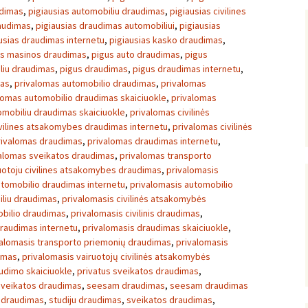
udimas
,
pigiausias automobiliu draudimas
,
pigiausias civilines
raudimas
,
pigiausias draudimas automobiliui
,
pigiausias
usias draudimas internetu
,
pigiausias kasko draudimas
,
as masinos draudimas
,
pigus auto draudimas
,
pigus
liu draudimas
,
pigus draudimas
,
pigus draudimas internetu
,
mas
,
privalomas automobilio draudimas
,
privalomas
lomas automobilio draudimas skaiciuokle
,
privalomas
omobiliu draudimas skaiciuokle
,
privalomas civilinės
vilines atsakomybes draudimas internetu
,
privalomas civilinės
rivalomas draudimas
,
privalomas draudimas internetu
,
alomas sveikatos draudimas
,
privalomas transporto
uotoju civilines atsakomybes draudimas
,
privalomasis
utomobilio draudimas internetu
,
privalomasis automobilio
iliu draudimas
,
privalomasis civilinės atsakomybės
mobilio draudimas
,
privalomasis civilinis draudimas
,
draudimas internetu
,
privalomasis draudimas skaiciuokle
,
valomasis transporto priemonių draudimas
,
privalomasis
dimas
,
privalomasis vairuotojų civilinės atsakomybės
udimo skaiciuokle
,
privatus sveikatos draudimas
,
sveikatos draudimas
,
seesam draudimas
,
seesam draudimas
s draudimas
,
studiju draudimas
,
sveikatos draudimas
,