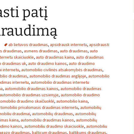
sti patį
 draudimą
ab lietuvos draudimas
,
apsidrausk internetu
,
apsidrausti
ės draudimas
,
asmens draudimas
,
auto draudimas
,
auto
ternetu skaiciuokle
,
auto draudimas kaina
,
auto draudimas
o draudimas uk
,
auto draudimo kainos
,
auto draudimo
i internetu
,
automobilio civilinės atsakomybės draudimas
,
ilio draudimas
,
automobilio draudimas anglijoje
,
automobilio
udimas internetu
,
automobilio draudimas internetu
na
,
automobilio draudimas kainos
,
automobilio draudimas
automobilio draudimas uzsienyje
,
automobilio draudimo
tomobilio draudimo skaičiuoklė
,
automobilio kaina
,
tomobilio privalomasis draudimas internetu
,
automobilių
obiliu draudimai
,
automobilių draudimas
,
automobilių
imas kaina
,
automobiliu draudimas kainos
,
automobilių
udimo kainos
,
automobiliu draudimo skaiciuokle
,
automobiliu
agazo draudimas
,
balticum draudimas
,
baltikums draudimas
,