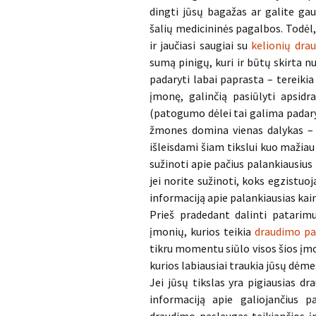
dingti jūsų bagažas ar galite gau
šalių medicininės pagalbos. Todėl,
ir jaučiasi saugiai su
kelionių dra
sumą pinigų, kuri ir būtų skirta n
padaryti labai paprasta – tereikia
įmonę, galinčią pasiūlyti apsidr
(patogumo dėlei tai galima padaryti
žmones domina vienas dalykas – dr
išleisdami šiam tikslui kuo mažiau 
sužinoti apie pačius palankiausius 
jei norite sužinoti, koks egzistuo
informaciją apie palankiausias kain
Prieš pradedant dalinti patarimu
įmonių, kurios teikia
draudimo pa
tikru momentu siūlo visos šios įmon
kurios labiausiai traukia jūsų dėm
Jei jūsų tikslas yra pigiausias d
informaciją apie galiojančius 