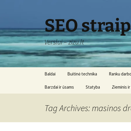
Skip
to
content
SEO strai
Verslui – zizu.lt
Baldai
Buitinė technika
Ranku darbo
Barzdai ir ūsams
Statyba
Zieminis ir
Tag Archives: masinos d