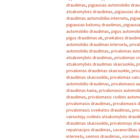
draudimas
,
pigiausias automobilio dra
atsakomybes draudimas
,
pigiausias d
draudimas automobiliui internetu
,
pigia
pigiausias kelionių draudimas
,
pigiausi
automobilio draudimas
,
pigus automobi
pigus draudimas uk
,
priekabos draudi
automobilio draudimas internetu
,
priva
automobiliu draudimas
,
privalomas aut
atsakomybės draudimas
,
privalomas ci
atsakomybės draudimas skaiciuokle
,
p
privalomas draudimas skaiciuokle
,
priv
draudimas skaiciuokle
,
privalomas vair
automobilio draudimas
,
privalomasis a
draudimas kaina
,
privalomasis automob
draudimas
,
privalomasis civilinis auto
privalomasis draudimas
,
privalomasis 
privalomasis sveikatos draudimas
,
pri
vairuotojų civilinės atsakomybės drau
draudimas skaiciuokle
,
privalomojo dra
repatriacijos draudimas
,
savanoriškas 
internetu
,
seimos draudimas
,
socialini