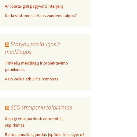
Ar roletai gali pagyvinti interjerą
Kada statomos lietaus vandens talpos?
Statybų paslaugos ir
medžiagos
Trinkelių medžiagų ir projektavimo
parinkimas
Kaip veikia atbulinis osmosas
SEO straipsniu talpinimas
Kaip greitai parduoti automobilį –
supirkimas
Baltos apnašos, juodas įspūdis: kas slypi už