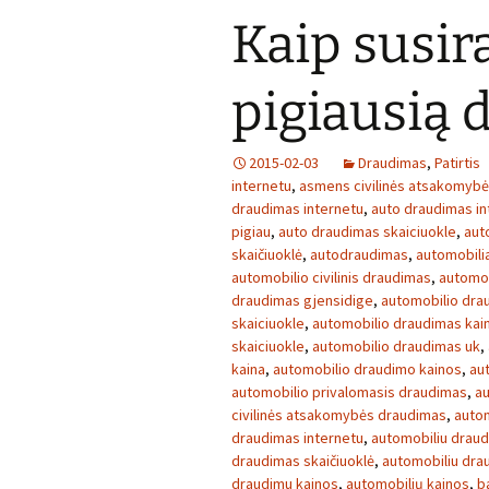
Kaip susira
pigiausią
2015-02-03
Draudimas
,
Patirtis
internetu
,
asmens civilinės atsakomyb
draudimas internetu
,
auto draudimas in
pigiau
,
auto draudimas skaiciuokle
,
aut
skaičiuoklė
,
autodraudimas
,
automobilia
automobilio civilinis draudimas
,
automob
draudimas gjensidige
,
automobilio dra
skaiciuokle
,
automobilio draudimas kai
skaiciuokle
,
automobilio draudimas uk
,
kaina
,
automobilio draudimo kainos
,
au
automobilio privalomasis draudimas
,
au
civilinės atsakomybės draudimas
,
autom
draudimas internetu
,
automobiliu draud
draudimas skaičiuoklė
,
automobiliu dra
draudimu kainos
,
automobilių kainos
,
b