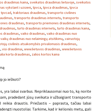
os draudimas kaina
,
sveikatos draudimas lietuvoje
,
sveikatos
as vykstant i uzsieni
,
tpvca
,
tpvca draudimas
,
tpvca
,
tpvcad
,
traktoriaus draudimas
,
transporto civilines
raudimas
,
transporto draudimas internetu
,
transporto
mones draudimas
,
transporto priemones draudimas internetu
,
 draudimas
,
turto draudimas internetu
,
turto draudimas kaina
,
vos draudimas
,
vaiko draudimas
,
vaiko draudimas nuo
,
vaikų draudimas nuo nelaimingų atsitikimų
,
vairuotojų
otojų civilinės atsakomybės privalomasis draudimas
,
s
,
visi draudimai
,
www.lietuvos draudimas
,
www.lietuvos
alia korta draudimas
,
zalios kortos kaina
imą
p jo ieškoti?
s, yra labai svarbus. Nepriklausomai nuo to, ką norite
 kam, pradedant jūsų sveikata ir užbaigiant transporto
 reikia draustis. Priežastis – paprasta, tačiau labai
dengti nuostoliai. Tarkime, kad ir kelionės metu, gali