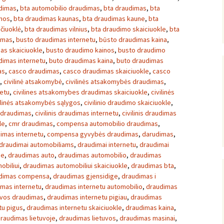
udimas
,
bta automobilio draudimas
,
bta draudimas
,
bta
inos
,
bta draudimas kaunas
,
bta draudimas kaune
,
bta
čiuoklė
,
bta draudimas vilnius
,
bta draudimo skaiciuokle
,
bta
imas
,
busto draudimas internetu
,
būsto draudimas kaina
,
as skaiciuokle
,
busto draudimo kainos
,
busto draudimo
dimas internetu
,
buto draudimas kaina
,
buto draudimas
as
,
casco draudimas
,
casco draudimas skaiciuokle
,
casco
,
civilinė atsakomybė
,
civilinės atsakomybės draudimas
,
netu
,
civilines atsakomybes draudimas skaiciuokle
,
civilinės
ilinės atsakomybės sąlygos
,
civilinio draudimo skaiciuokle
,
s draudimas
,
civilinis draudimas internetu
,
civilinis draudimas
le
,
cmr draudimas
,
compensa automobilio draudimas
,
imas internetu
,
compensa gyvybės draudimas
,
darudimas
,
draudimai automobiliams
,
draudimai internetu
,
draudimai
je
,
draudimas auto
,
draudimas automobilio
,
draudimas
obiliui
,
draudimas automobiliui skaiciuokle
,
draudimas bta
,
dimas compensa
,
draudimas gjensidige
,
draudimas i
imas internetu
,
draudimas internetu automobilio
,
draudimas
uvos draudimas
,
draudimas internetu pigiau
,
draudimas
tu pigus
,
draudimas internetu skaiciuokle
,
draudimas kaina
,
raudimas lietuvoje
,
draudimas lietuvos
,
draudimas masinai
,