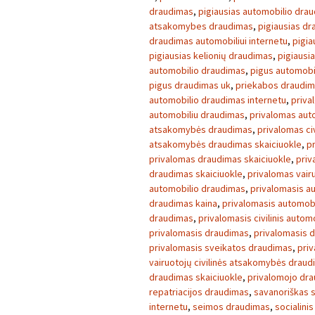
draudimas
,
pigiausias automobilio dra
atsakomybes draudimas
,
pigiausias d
draudimas automobiliui internetu
,
pigia
pigiausias kelionių draudimas
,
pigiausi
automobilio draudimas
,
pigus automobi
pigus draudimas uk
,
priekabos draudi
automobilio draudimas internetu
,
priva
automobiliu draudimas
,
privalomas aut
atsakomybės draudimas
,
privalomas ci
atsakomybės draudimas skaiciuokle
,
p
privalomas draudimas skaiciuokle
,
priv
draudimas skaiciuokle
,
privalomas vair
automobilio draudimas
,
privalomasis a
draudimas kaina
,
privalomasis automob
draudimas
,
privalomasis civilinis auto
privalomasis draudimas
,
privalomasis 
privalomasis sveikatos draudimas
,
pri
vairuotojų civilinės atsakomybės drau
draudimas skaiciuokle
,
privalomojo dra
repatriacijos draudimas
,
savanoriškas 
internetu
,
seimos draudimas
,
socialini