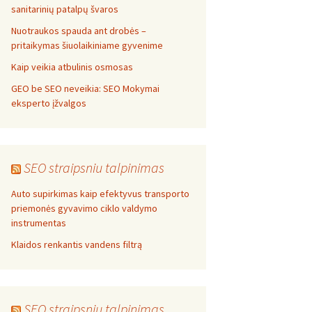
sanitarinių patalpų švaros
Nuotraukos spauda ant drobės –
pritaikymas šiuolaikiniame gyvenime
Kaip veikia atbulinis osmosas
GEO be SEO neveikia: SEO Mokymai
eksperto įžvalgos
SEO straipsniu talpinimas
Auto supirkimas kaip efektyvus transporto
priemonės gyvavimo ciklo valdymo
instrumentas
Klaidos renkantis vandens filtrą
SEO straipsniu talpinimas