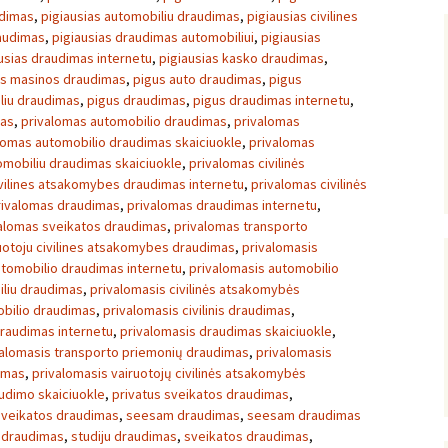
udimas
,
pigiausias automobiliu draudimas
,
pigiausias civilines
raudimas
,
pigiausias draudimas automobiliui
,
pigiausias
usias draudimas internetu
,
pigiausias kasko draudimas
,
as masinos draudimas
,
pigus auto draudimas
,
pigus
liu draudimas
,
pigus draudimas
,
pigus draudimas internetu
,
mas
,
privalomas automobilio draudimas
,
privalomas
lomas automobilio draudimas skaiciuokle
,
privalomas
omobiliu draudimas skaiciuokle
,
privalomas civilinės
vilines atsakomybes draudimas internetu
,
privalomas civilinės
rivalomas draudimas
,
privalomas draudimas internetu
,
alomas sveikatos draudimas
,
privalomas transporto
uotoju civilines atsakomybes draudimas
,
privalomasis
utomobilio draudimas internetu
,
privalomasis automobilio
iliu draudimas
,
privalomasis civilinės atsakomybės
mobilio draudimas
,
privalomasis civilinis draudimas
,
draudimas internetu
,
privalomasis draudimas skaiciuokle
,
valomasis transporto priemonių draudimas
,
privalomasis
dimas
,
privalomasis vairuotojų civilinės atsakomybės
udimo skaiciuokle
,
privatus sveikatos draudimas
,
sveikatos draudimas
,
seesam draudimas
,
seesam draudimas
s draudimas
,
studiju draudimas
,
sveikatos draudimas
,