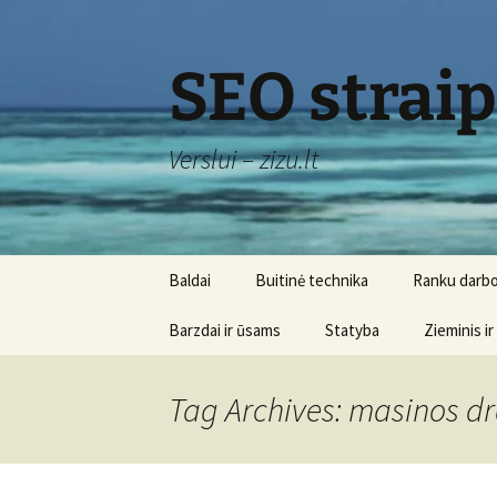
Skip
to
content
SEO strai
Verslui – zizu.lt
Baldai
Buitinė technika
Ranku darbo
Barzdai ir ūsams
Statyba
Zieminis ir
Tag Archives: masinos d