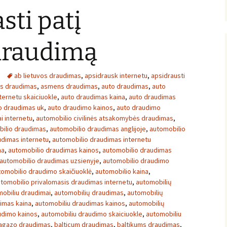
sti patį
 draudimą
ab lietuvos draudimas
,
apsidrausk internetu
,
apsidrausti
ės draudimas
,
asmens draudimas
,
auto draudimas
,
auto
ternetu skaiciuokle
,
auto draudimas kaina
,
auto draudimas
o draudimas uk
,
auto draudimo kainos
,
auto draudimo
i internetu
,
automobilio civilinės atsakomybės draudimas
,
ilio draudimas
,
automobilio draudimas anglijoje
,
automobilio
udimas internetu
,
automobilio draudimas internetu
na
,
automobilio draudimas kainos
,
automobilio draudimas
automobilio draudimas uzsienyje
,
automobilio draudimo
tomobilio draudimo skaičiuoklė
,
automobilio kaina
,
tomobilio privalomasis draudimas internetu
,
automobilių
obiliu draudimai
,
automobilių draudimas
,
automobilių
imas kaina
,
automobiliu draudimas kainos
,
automobilių
udimo kainos
,
automobiliu draudimo skaiciuokle
,
automobiliu
agazo draudimas
,
balticum draudimas
,
baltikums draudimas
,