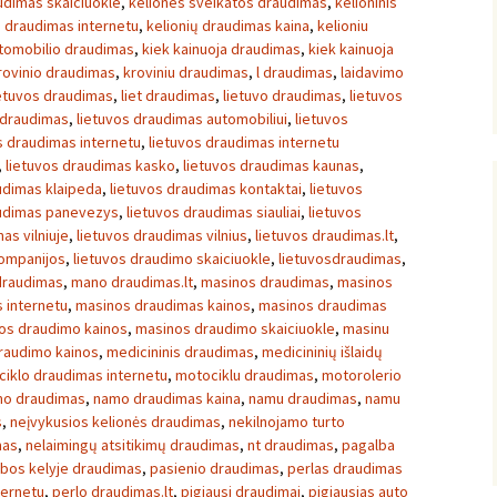
udimas skaiciuokle
,
keliones sveikatos draudimas
,
kelioninis
ų draudimas internetu
,
kelionių draudimas kaina
,
kelioniu
utomobilio draudimas
,
kiek kainuoja draudimas
,
kiek kainuoja
rovinio draudimas
,
kroviniu draudimas
,
l draudimas
,
laidavimo
etuvos draudimas
,
liet draudimas
,
lietuvo draudimas
,
lietuvos
 draudimas
,
lietuvos draudimas automobiliui
,
lietuvos
s draudimas internetu
,
lietuvos draudimas internetu
,
lietuvos draudimas kasko
,
lietuvos draudimas kaunas
,
udimas klaipeda
,
lietuvos draudimas kontaktai
,
lietuvos
audimas panevezys
,
lietuvos draudimas siauliai
,
lietuvos
as vilniuje
,
lietuvos draudimas vilnius
,
lietuvos draudimas.lt
,
kompanijos
,
lietuvos draudimo skaiciuokle
,
lietuvosdraudimas
,
draudimas
,
mano draudimas.lt
,
masinos draudimas
,
masinos
 internetu
,
masinos draudimas kainos
,
masinos draudimas
os draudimo kainos
,
masinos draudimo skaiciuokle
,
masinu
raudimo kainos
,
medicininis draudimas
,
medicininių išlaidų
iklo draudimas internetu
,
motociklu draudimas
,
motorolerio
o draudimas
,
namo draudimas kaina
,
namu draudimas
,
namu
s
,
neįvykusios kelionės draudimas
,
nekilnojamo turto
mas
,
nelaimingų atsitikimų draudimas
,
nt draudimas
,
pagalba
bos kelyje draudimas
,
pasienio draudimas
,
perlas draudimas
ternetu
,
perlo draudimas.lt
,
pigiausi draudimai
,
pigiausias auto