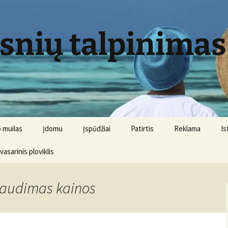
psnių talpinimas
 muilas
Įdomu
Įspūdžiai
Patirtis
Reklama
Is
 vasarinis ploviklis
raudimas kainos