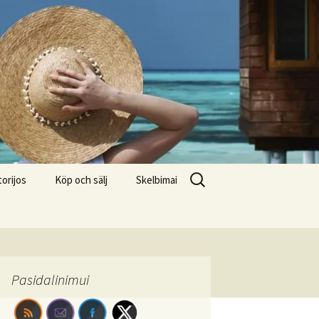
Search
torijos
Köp och sälj
Skelbimai
for:
Pasidalinimui