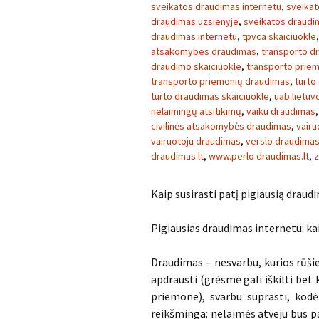
sveikatos draudimas internetu
,
sveikat
draudimas uzsienyje
,
sveikatos draudim
draudimas internetu
,
tpvca skaiciuokle
atsakomybes draudimas
,
transporto d
draudimo skaiciuokle
,
transporto prie
transporto priemonių draudimas
,
turto
turto draudimas skaiciuokle
,
uab lietu
nelaimingų atsitikimų
,
vaiku draudimas
civilinės atsakomybės draudimas
,
vairu
vairuotoju draudimas
,
verslo draudima
draudimas.lt
,
www.perlo draudimas.lt
,
z
Kaip susirasti patį pigiausią draud
Pigiausias draudimas internetu: kai
Draudimas – nesvarbu, kurios rūšie
apdrausti (grėsmė gali iškilti bet
priemone), svarbu suprasti, kodėl
reikšminga: nelaimės atveju bus pa