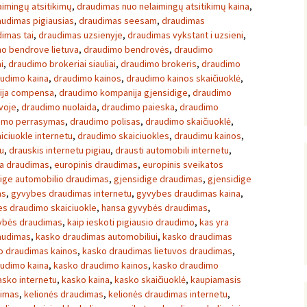
imingų atsitikimų
,
draudimas nuo nelaimingų atsitikimų kaina
,
audimas pigiausias
,
draudimas seesam
,
draudimas
imas tai
,
draudimas uzsienyje
,
draudimas vykstant i uzsieni
,
o bendrove lietuva
,
draudimo bendrovės
,
draudimo
i
,
draudimo brokeriai siauliai
,
draudimo brokeris
,
draudimo
udimo kaina
,
draudimo kainos
,
draudimo kainos skaičiuoklė
,
ija compensa
,
draudimo kompanija gjensidige
,
draudimo
voje
,
draudimo nuolaida
,
draudimo paieska
,
draudimo
imo perrasymas
,
draudimo polisas
,
draudimo skaičiuoklė
,
iciuokle internetu
,
draudimo skaiciuokles
,
draudimu kainos
,
u
,
drauskis internetu pigiau
,
drausti automobili internetu
,
a draudimas
,
europinis draudimas
,
europinis sveikatos
ige automobilio draudimas
,
gjensidige draudimas
,
gjensidige
as
,
gyvybes draudimas internetu
,
gyvybes draudimas kaina
,
s draudimo skaiciuokle
,
hansa gyvybės draudimas
,
vybės draudimas
,
kaip ieskoti pigiausio draudimo
,
kas yra
audimas
,
kasko draudimas automobiliui
,
kasko draudimas
o draudimas kainos
,
kasko draudimas lietuvos draudimas
,
udimo kaina
,
kasko draudimo kainos
,
kasko draudimo
asko internetu
,
kasko kaina
,
kasko skaičiuoklė
,
kaupiamasis
dimas
,
kelionės draudimas
,
kelionės draudimas internetu
,