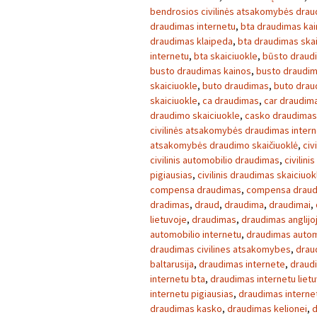
bendrosios civilinės atsakomybės dra
draudimas internetu
,
bta draudimas ka
draudimas klaipeda
,
bta draudimas skai
internetu
,
bta skaiciuokle
,
būsto draud
busto draudimas kainos
,
busto draudim
skaiciuokle
,
buto draudimas
,
buto drau
skaiciuokle
,
ca draudimas
,
car draudim
draudimo skaiciuokle
,
casko draudimas
civilinės atsakomybės draudimas inter
atsakomybės draudimo skaičiuoklė
,
civ
civilinis automobilio draudimas
,
civilini
pigiausias
,
civilinis draudimas skaiciuok
compensa draudimas
,
compensa draud
dradimas
,
draud
,
draudima
,
draudimai
,
lietuvoje
,
draudimas
,
draudimas anglijo
automobilio internetu
,
draudimas autom
draudimas civilines atsakomybes
,
drau
baltarusija
,
draudimas internete
,
draud
internetu bta
,
draudimas internetu liet
internetu pigiausias
,
draudimas interne
draudimas kasko
,
draudimas kelionei
,
d