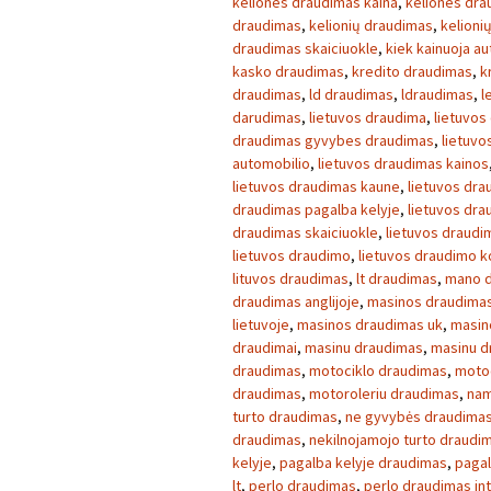
keliones draudimas kaina
,
keliones dra
draudimas
,
kelionių draudimas
,
kelioni
draudimas skaiciuokle
,
kiek kainuoja a
kasko draudimas
,
kredito draudimas
,
k
draudimas
,
ld draudimas
,
ldraudimas
,
l
darudimas
,
lietuvos draudima
,
lietuvos
draudimas gyvybes draudimas
,
lietuvo
automobilio
,
lietuvos draudimas kainos
lietuvos draudimas kaune
,
lietuvos dra
draudimas pagalba kelyje
,
lietuvos dr
draudimas skaiciuokle
,
lietuvos draudim
lietuvos draudimo
,
lietuvos draudimo 
lituvos draudimas
,
lt draudimas
,
mano 
draudimas anglijoje
,
masinos draudimas
lietuvoje
,
masinos draudimas uk
,
masin
draudimai
,
masinu draudimas
,
masinu d
draudimas
,
motociklo draudimas
,
motoc
draudimas
,
motoroleriu draudimas
,
nam
turto draudimas
,
ne gyvybės draudima
draudimas
,
nekilnojamojo turto draudi
kelyje
,
pagalba kelyje draudimas
,
pagal
lt
,
perlo draudimas
,
perlo draudimas in