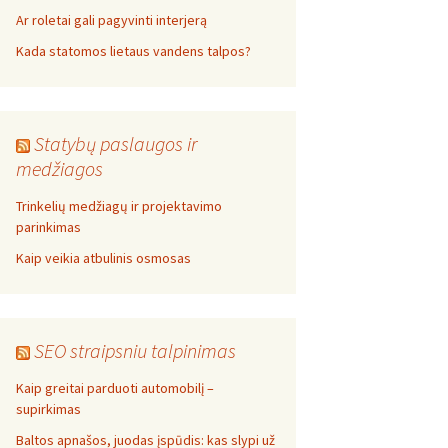
Ar roletai gali pagyvinti interjerą
Kada statomos lietaus vandens talpos?
Statybų paslaugos ir
medžiagos
Trinkelių medžiagų ir projektavimo
parinkimas
Kaip veikia atbulinis osmosas
SEO straipsniu talpinimas
Kaip greitai parduoti automobilį –
supirkimas
Baltos apnašos, juodas įspūdis: kas slypi už