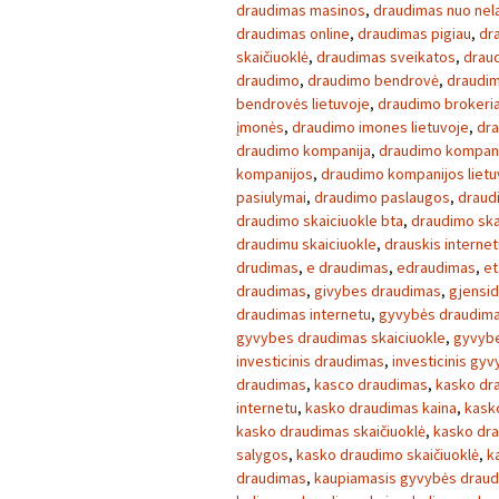
draudimas masinos
,
draudimas nuo nela
draudimas online
,
draudimas pigiau
,
dr
skaičiuoklė
,
draudimas sveikatos
,
draud
draudimo
,
draudimo bendrovė
,
draudim
bendrovės lietuvoje
,
draudimo brokeria
įmonės
,
draudimo imones lietuvoje
,
dra
draudimo kompanija
,
draudimo kompan
kompanijos
,
draudimo kompanijos lietu
pasiulymai
,
draudimo paslaugos
,
draud
draudimo skaiciuokle bta
,
draudimo ska
draudimu skaiciuokle
,
drauskis internet
drudimas
,
e draudimas
,
edraudimas
,
et
draudimas
,
givybes draudimas
,
gjensid
draudimas internetu
,
gyvybės draudim
gyvybes draudimas skaiciuokle
,
gyvybe
investicinis draudimas
,
investicinis gy
draudimas
,
kasco draudimas
,
kasko dr
internetu
,
kasko draudimas kaina
,
kask
kasko draudimas skaičiuoklė
,
kasko dra
salygos
,
kasko draudimo skaičiuoklė
,
k
draudimas
,
kaupiamasis gyvybės drau