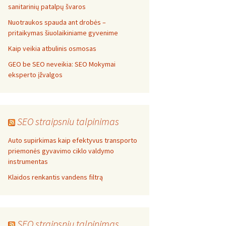
sanitarinių patalpų švaros
Nuotraukos spauda ant drobės –
pritaikymas šiuolaikiniame gyvenime
Kaip veikia atbulinis osmosas
GEO be SEO neveikia: SEO Mokymai
eksperto įžvalgos
SEO straipsniu talpinimas
Auto supirkimas kaip efektyvus transporto
priemonės gyvavimo ciklo valdymo
instrumentas
Klaidos renkantis vandens filtrą
SEO straipsniu talpinimas