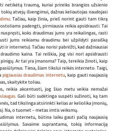
ti netikėtą traumą, kuriai prireiks brangios užsienio
 tokių atvejų išvengimui, dažnas keliautojas naudojasi
udimu
. Tačiau, kaip žinia, prieš norint gauti tam tikrą
uostoliams padengti, pirmiausia reikia apsidrausti. Tai
 nuspręsti, koks draudimas jums yra reikalingas, rasti
austi jums reikiamu draudimu bei užpildyti paraišką
 ir internetu). Tačiau norisi pabrėžti, kad dažniausiai
audimo kaina. Tai reiškia, jog visi nori apsidrausti
pinigų. Ar tai yra įmanoma? Taip, tereikia žinoti, kaip
pasiūlymus. Tiesa, šiam tikslui reikės interneto. Taigi,
ja
pigiausias draudimas internetu
, kaip gauti naujausią
as, skaitykite toliau.
s, reikia akcentuoti, jog šiuo metu veikia nemažai
slaugas
. Gali būti sudėtinga suspėti sužinoti, ką tam
ės, tad tikslinga atsirinkti kelias ar keliolika įmonių,
esį. Na, o tuomet – metas imtis veiksmų.
raudimas internetu, būtina laiku gauti pačią naujausią
pasiūlymus. Savaime suprantama, tokią informaciją