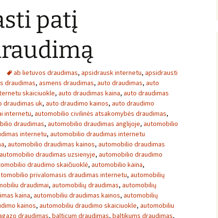
sti patį
 draudimą
ab lietuvos draudimas
,
apsidrausk internetu
,
apsidrausti
ės draudimas
,
asmens draudimas
,
auto draudimas
,
auto
ternetu skaiciuokle
,
auto draudimas kaina
,
auto draudimas
o draudimas uk
,
auto draudimo kainos
,
auto draudimo
i internetu
,
automobilio civilinės atsakomybės draudimas
,
ilio draudimas
,
automobilio draudimas anglijoje
,
automobilio
udimas internetu
,
automobilio draudimas internetu
na
,
automobilio draudimas kainos
,
automobilio draudimas
automobilio draudimas uzsienyje
,
automobilio draudimo
tomobilio draudimo skaičiuoklė
,
automobilio kaina
,
tomobilio privalomasis draudimas internetu
,
automobilių
obiliu draudimai
,
automobilių draudimas
,
automobilių
imas kaina
,
automobiliu draudimas kainos
,
automobilių
udimo kainos
,
automobiliu draudimo skaiciuokle
,
automobiliu
agazo draudimas
,
balticum draudimas
,
baltikums draudimas
,