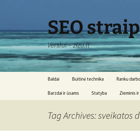
Skip
to
content
SEO strai
Verslui – zizu.lt
Baldai
Buitinė technika
Ranku darbo
Barzdai ir ūsams
Statyba
Zieminis ir
Tag Archives: sveikatos 