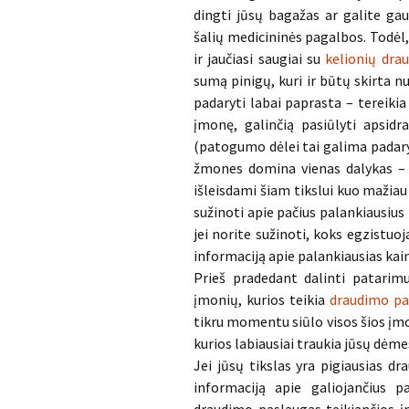
dingti jūsų bagažas ar galite gau
šalių medicininės pagalbos. Todėl,
ir jaučiasi saugiai su
kelionių dra
sumą pinigų, kuri ir būtų skirta n
padaryti labai paprasta – tereikia
įmonę, galinčią pasiūlyti apsidr
(patogumo dėlei tai galima padaryti
žmones domina vienas dalykas – dr
išleisdami šiam tikslui kuo mažiau 
sužinoti apie pačius palankiausius 
jei norite sužinoti, koks egzistuo
informaciją apie palankiausias kain
Prieš pradedant dalinti patarimu
įmonių, kurios teikia
draudimo pa
tikru momentu siūlo visos šios įmon
kurios labiausiai traukia jūsų dėm
Jei jūsų tikslas yra pigiausias d
informaciją apie galiojančius 