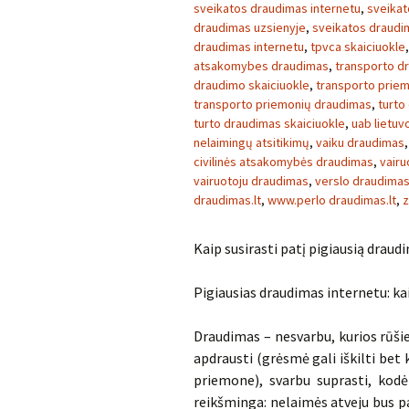
sveikatos draudimas internetu
,
sveikat
draudimas uzsienyje
,
sveikatos draudim
draudimas internetu
,
tpvca skaiciuokle
atsakomybes draudimas
,
transporto d
draudimo skaiciuokle
,
transporto prie
transporto priemonių draudimas
,
turto
turto draudimas skaiciuokle
,
uab lietu
nelaimingų atsitikimų
,
vaiku draudimas
civilinės atsakomybės draudimas
,
vairu
vairuotoju draudimas
,
verslo draudima
draudimas.lt
,
www.perlo draudimas.lt
,
z
Kaip susirasti patį pigiausią draud
Pigiausias draudimas internetu: kai
Draudimas – nesvarbu, kurios rūšie
apdrausti (grėsmė gali iškilti bet
priemone), svarbu suprasti, kodėl
reikšminga: nelaimės atveju bus pa