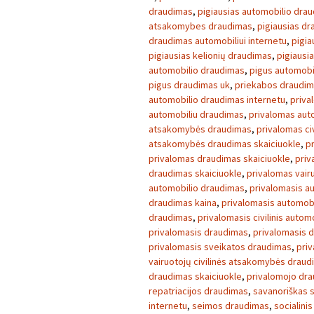
draudimas
,
pigiausias automobilio dra
atsakomybes draudimas
,
pigiausias d
draudimas automobiliui internetu
,
pigia
pigiausias kelionių draudimas
,
pigiausi
automobilio draudimas
,
pigus automobi
pigus draudimas uk
,
priekabos draudi
automobilio draudimas internetu
,
priva
automobiliu draudimas
,
privalomas aut
atsakomybės draudimas
,
privalomas ci
atsakomybės draudimas skaiciuokle
,
p
privalomas draudimas skaiciuokle
,
priv
draudimas skaiciuokle
,
privalomas vair
automobilio draudimas
,
privalomasis a
draudimas kaina
,
privalomasis automob
draudimas
,
privalomasis civilinis auto
privalomasis draudimas
,
privalomasis 
privalomasis sveikatos draudimas
,
pri
vairuotojų civilinės atsakomybės drau
draudimas skaiciuokle
,
privalomojo dra
repatriacijos draudimas
,
savanoriškas 
internetu
,
seimos draudimas
,
socialini