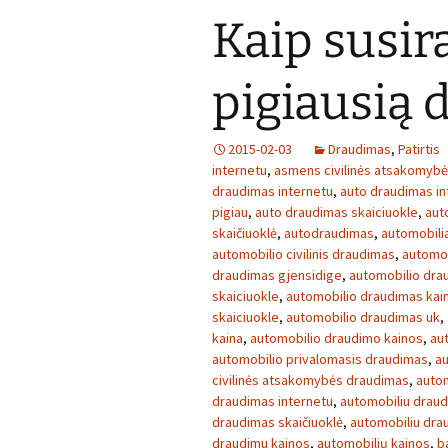
Kaip susira
pigiausią
2015-02-03
Draudimas
,
Patirtis
internetu
,
asmens civilinės atsakomyb
draudimas internetu
,
auto draudimas in
pigiau
,
auto draudimas skaiciuokle
,
aut
skaičiuoklė
,
autodraudimas
,
automobilia
automobilio civilinis draudimas
,
automob
draudimas gjensidige
,
automobilio dra
skaiciuokle
,
automobilio draudimas kai
skaiciuokle
,
automobilio draudimas uk
,
kaina
,
automobilio draudimo kainos
,
au
automobilio privalomasis draudimas
,
au
civilinės atsakomybės draudimas
,
autom
draudimas internetu
,
automobiliu draud
draudimas skaičiuoklė
,
automobiliu dra
draudimu kainos
,
automobilių kainos
,
b