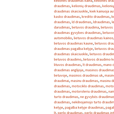
keliones draudimas kaina
,
keliones dra
draudimas
,
kelionių draudimas
,
kelioni
draudimas skaiciuokle
,
kiek kainuoja a
kasko draudimas
,
kredito draudimas
,
k
draudimas
,
ld draudimas
,
ldraudimas
,
l
darudimas
,
lietuvos draudima
,
lietuvos
draudimas gyvybes draudimas
,
lietuvo
automobilio
,
lietuvos draudimas kainos
lietuvos draudimas kaune
,
lietuvos dra
draudimas pagalba kelyje
,
lietuvos dr
draudimas skaiciuokle
,
lietuvos draudim
lietuvos draudimo
,
lietuvos draudimo 
lituvos draudimas
,
lt draudimas
,
mano 
draudimas anglijoje
,
masinos draudimas
lietuvoje
,
masinos draudimas uk
,
masin
draudimai
,
masinu draudimas
,
masinu d
draudimas
,
motociklo draudimas
,
motoc
draudimas
,
motoroleriu draudimas
,
nam
turto draudimas
,
ne gyvybės draudima
draudimas
,
nekilnojamojo turto draudi
kelyje
,
pagalba kelyje draudimas
,
pagal
lt
,
perlo draudimas
,
perlo draudimas in