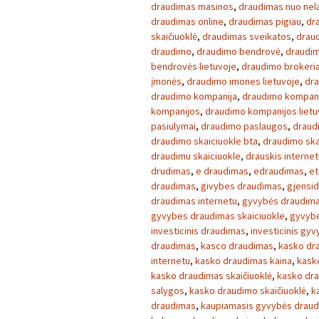
draudimas masinos
,
draudimas nuo nela
draudimas online
,
draudimas pigiau
,
dr
skaičiuoklė
,
draudimas sveikatos
,
draud
draudimo
,
draudimo bendrovė
,
draudim
bendrovės lietuvoje
,
draudimo brokeria
įmonės
,
draudimo imones lietuvoje
,
dra
draudimo kompanija
,
draudimo kompan
kompanijos
,
draudimo kompanijos lietu
pasiulymai
,
draudimo paslaugos
,
draud
draudimo skaiciuokle bta
,
draudimo ska
draudimu skaiciuokle
,
drauskis internet
drudimas
,
e draudimas
,
edraudimas
,
et
draudimas
,
givybes draudimas
,
gjensid
draudimas internetu
,
gyvybės draudim
gyvybes draudimas skaiciuokle
,
gyvybe
investicinis draudimas
,
investicinis gy
draudimas
,
kasco draudimas
,
kasko dr
internetu
,
kasko draudimas kaina
,
kask
kasko draudimas skaičiuoklė
,
kasko dra
salygos
,
kasko draudimo skaičiuoklė
,
k
draudimas
,
kaupiamasis gyvybės drau