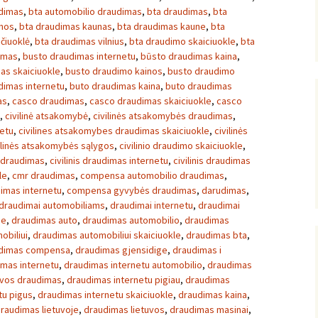
udimas
,
bta automobilio draudimas
,
bta draudimas
,
bta
inos
,
bta draudimas kaunas
,
bta draudimas kaune
,
bta
čiuoklė
,
bta draudimas vilnius
,
bta draudimo skaiciuokle
,
bta
imas
,
busto draudimas internetu
,
būsto draudimas kaina
,
as skaiciuokle
,
busto draudimo kainos
,
busto draudimo
dimas internetu
,
buto draudimas kaina
,
buto draudimas
as
,
casco draudimas
,
casco draudimas skaiciuokle
,
casco
,
civilinė atsakomybė
,
civilinės atsakomybės draudimas
,
netu
,
civilines atsakomybes draudimas skaiciuokle
,
civilinės
ilinės atsakomybės sąlygos
,
civilinio draudimo skaiciuokle
,
s draudimas
,
civilinis draudimas internetu
,
civilinis draudimas
le
,
cmr draudimas
,
compensa automobilio draudimas
,
imas internetu
,
compensa gyvybės draudimas
,
darudimas
,
draudimai automobiliams
,
draudimai internetu
,
draudimai
je
,
draudimas auto
,
draudimas automobilio
,
draudimas
obiliui
,
draudimas automobiliui skaiciuokle
,
draudimas bta
,
dimas compensa
,
draudimas gjensidige
,
draudimas i
imas internetu
,
draudimas internetu automobilio
,
draudimas
uvos draudimas
,
draudimas internetu pigiau
,
draudimas
tu pigus
,
draudimas internetu skaiciuokle
,
draudimas kaina
,
raudimas lietuvoje
,
draudimas lietuvos
,
draudimas masinai
,