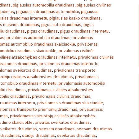
udimas
,
pigiausias automobiliu draudimas
,
pigiausias civilines
raudimas
,
pigiausias draudimas automobiliui
,
pigiausias
usias draudimas internetu
,
pigiausias kasko draudimas
,
as masinos draudimas
,
pigus auto draudimas
,
pigus
liu draudimas
,
pigus draudimas
,
pigus draudimas internetu
,
mas
,
privalomas automobilio draudimas
,
privalomas
lomas automobilio draudimas skaiciuokle
,
privalomas
omobiliu draudimas skaiciuokle
,
privalomas civilinės
vilines atsakomybes draudimas internetu
,
privalomas civilinės
rivalomas draudimas
,
privalomas draudimas internetu
,
alomas sveikatos draudimas
,
privalomas transporto
uotoju civilines atsakomybes draudimas
,
privalomasis
utomobilio draudimas internetu
,
privalomasis automobilio
iliu draudimas
,
privalomasis civilinės atsakomybės
mobilio draudimas
,
privalomasis civilinis draudimas
,
draudimas internetu
,
privalomasis draudimas skaiciuokle
,
valomasis transporto priemonių draudimas
,
privalomasis
dimas
,
privalomasis vairuotojų civilinės atsakomybės
udimo skaiciuokle
,
privatus sveikatos draudimas
,
sveikatos draudimas
,
seesam draudimas
,
seesam draudimas
s draudimas
,
studiju draudimas
,
sveikatos draudimas
,