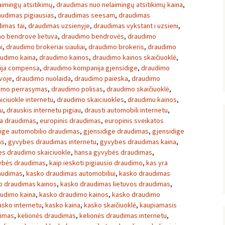
imingų atsitikimų
,
draudimas nuo nelaimingų atsitikimų kaina
,
audimas pigiausias
,
draudimas seesam
,
draudimas
imas tai
,
draudimas uzsienyje
,
draudimas vykstant i uzsieni
,
o bendrove lietuva
,
draudimo bendrovės
,
draudimo
i
,
draudimo brokeriai siauliai
,
draudimo brokeris
,
draudimo
udimo kaina
,
draudimo kainos
,
draudimo kainos skaičiuoklė
,
ija compensa
,
draudimo kompanija gjensidige
,
draudimo
voje
,
draudimo nuolaida
,
draudimo paieska
,
draudimo
imo perrasymas
,
draudimo polisas
,
draudimo skaičiuoklė
,
iciuokle internetu
,
draudimo skaiciuokles
,
draudimu kainos
,
u
,
drauskis internetu pigiau
,
drausti automobili internetu
,
a draudimas
,
europinis draudimas
,
europinis sveikatos
ige automobilio draudimas
,
gjensidige draudimas
,
gjensidige
as
,
gyvybes draudimas internetu
,
gyvybes draudimas kaina
,
s draudimo skaiciuokle
,
hansa gyvybės draudimas
,
vybės draudimas
,
kaip ieskoti pigiausio draudimo
,
kas yra
audimas
,
kasko draudimas automobiliui
,
kasko draudimas
o draudimas kainos
,
kasko draudimas lietuvos draudimas
,
udimo kaina
,
kasko draudimo kainos
,
kasko draudimo
asko internetu
,
kasko kaina
,
kasko skaičiuoklė
,
kaupiamasis
dimas
,
kelionės draudimas
,
kelionės draudimas internetu
,