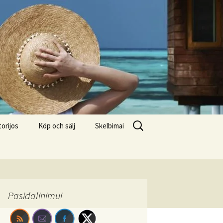
Search
torijos
Köp och sälj
Skelbimai
for:
Pasidalinimui