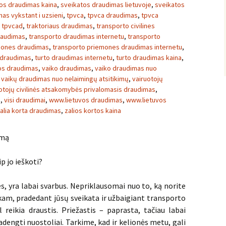
os draudimas kaina
,
sveikatos draudimas lietuvoje
,
sveikatos
as vykstant i uzsieni
,
tpvca
,
tpvca draudimas
,
tpvca
,
tpvcad
,
traktoriaus draudimas
,
transporto civilines
raudimas
,
transporto draudimas internetu
,
transporto
mones draudimas
,
transporto priemones draudimas internetu
,
 draudimas
,
turto draudimas internetu
,
turto draudimas kaina
,
vos draudimas
,
vaiko draudimas
,
vaiko draudimas nuo
,
vaikų draudimas nuo nelaimingų atsitikimų
,
vairuotojų
otojų civilinės atsakomybės privalomasis draudimas
,
s
,
visi draudimai
,
www.lietuvos draudimas
,
www.lietuvos
alia korta draudimas
,
zalios kortos kaina
imą
p jo ieškoti?
s, yra labai svarbus. Nepriklausomai nuo to, ką norite
 kam, pradedant jūsų sveikata ir užbaigiant transporto
 reikia draustis. Priežastis – paprasta, tačiau labai
dengti nuostoliai. Tarkime, kad ir kelionės metu, gali