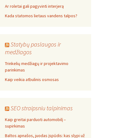
Ar roletai gali pagyvinti interjerą
Kada statomos lietaus vandens talpos?
Statybų paslaugos ir
medžiagos
Trinkelių medžiagų ir projektavimo
parinkimas
Kaip veikia atbulinis osmosas
SEO straipsniu talpinimas
Kaip greitai parduoti automobilį –
supirkimas
Baltos apnašos, juodas įspūdis: kas slypi už