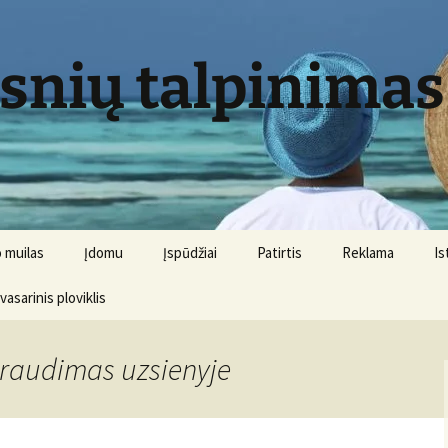
psnių talpinimas
 muilas
Įdomu
Įspūdžiai
Patirtis
Reklama
Is
 vasarinis ploviklis
draudimas uzsienyje