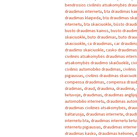
bendrosios civilinės atsakomybės dra
draudimas internetu
,
bta draudimas ka
draudimas klaipeda
,
bta draudimas skai
internetu
,
bta skaiciuokle
,
būsto draud
busto draudimas kainos
,
busto draudim
skaiciuokle
,
buto draudimas
,
buto drau
skaiciuokle
,
ca draudimas
,
car draudim
draudimo skaiciuokle
,
casko draudimas
civilinės atsakomybės draudimas inter
atsakomybės draudimo skaičiuoklė
,
civ
civilinis automobilio draudimas
,
civilini
pigiausias
,
civilinis draudimas skaiciuok
compensa draudimas
,
compensa draud
dradimas
,
draud
,
draudima
,
draudimai
,
lietuvoje
,
draudimas
,
draudimas anglijo
automobilio internetu
,
draudimas autom
draudimas civilines atsakomybes
,
drau
baltarusija
,
draudimas internete
,
draud
internetu bta
,
draudimas internetu liet
internetu pigiausias
,
draudimas interne
draudimas kasko
,
draudimas kelionei
,
d