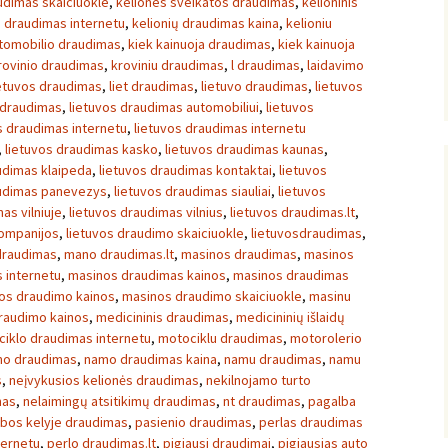
udimas skaiciuokle
,
keliones sveikatos draudimas
,
kelioninis
ų draudimas internetu
,
kelionių draudimas kaina
,
kelioniu
utomobilio draudimas
,
kiek kainuoja draudimas
,
kiek kainuoja
rovinio draudimas
,
kroviniu draudimas
,
l draudimas
,
laidavimo
etuvos draudimas
,
liet draudimas
,
lietuvo draudimas
,
lietuvos
 draudimas
,
lietuvos draudimas automobiliui
,
lietuvos
s draudimas internetu
,
lietuvos draudimas internetu
,
lietuvos draudimas kasko
,
lietuvos draudimas kaunas
,
udimas klaipeda
,
lietuvos draudimas kontaktai
,
lietuvos
audimas panevezys
,
lietuvos draudimas siauliai
,
lietuvos
as vilniuje
,
lietuvos draudimas vilnius
,
lietuvos draudimas.lt
,
kompanijos
,
lietuvos draudimo skaiciuokle
,
lietuvosdraudimas
,
draudimas
,
mano draudimas.lt
,
masinos draudimas
,
masinos
 internetu
,
masinos draudimas kainos
,
masinos draudimas
os draudimo kainos
,
masinos draudimo skaiciuokle
,
masinu
raudimo kainos
,
medicininis draudimas
,
medicininių išlaidų
iklo draudimas internetu
,
motociklu draudimas
,
motorolerio
o draudimas
,
namo draudimas kaina
,
namu draudimas
,
namu
s
,
neįvykusios kelionės draudimas
,
nekilnojamo turto
mas
,
nelaimingų atsitikimų draudimas
,
nt draudimas
,
pagalba
bos kelyje draudimas
,
pasienio draudimas
,
perlas draudimas
ternetu
,
perlo draudimas.lt
,
pigiausi draudimai
,
pigiausias auto